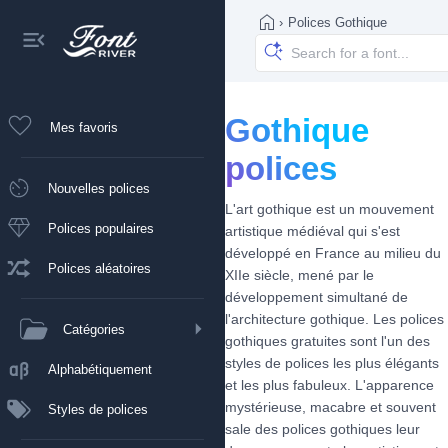
›
Polices Gothique
Gothique
Mes favoris
polices
Nouvelles polices
L'art gothique est un mouvement
Polices populaires
artistique médiéval qui s'est
développé en France au milieu du
Polices aléatoires
XIIe siècle, mené par le
développement simultané de
l'architecture gothique. Les polices
Catégories
gothiques gratuites sont l'un des
styles de polices les plus élégants
Alphabétiquement
et les plus fabuleux. L'apparence
mystérieuse, macabre et souvent
Styles de polices
sale des polices gothiques leur