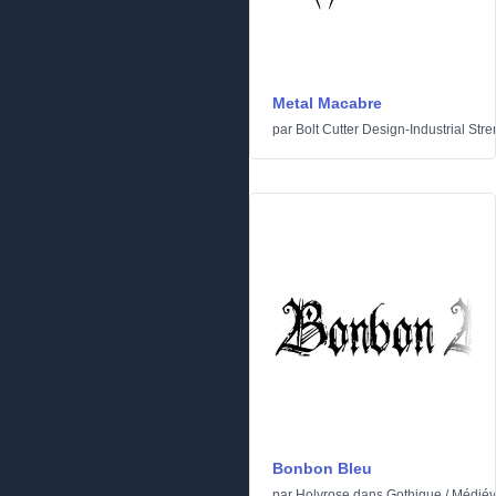
Metal Macabre
par
Bolt Cutter Design-Industrial Stre
Bonbon Bleu
par
Holyrose
dans
Gothique
/
Médiév