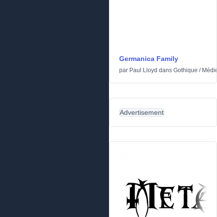
Germanica Family
par
Paul Lloyd
dans
Gothique
/
Médi
Advertisement