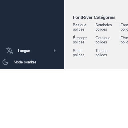
FontRiver Catégories
Basique
Symboles
Fant
polices
polices
poli
Étranger
Gothique
Fêt
polices
polices
poli
Langue
Script
Techno
polices
polices
Mode sombre