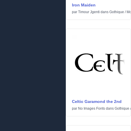
Iron Maiden
par
Timour Jgenti
dans
Gothique
/
Mo
Celtic Garamond the 2nd
par
No Images Fonts
dans
Gothique