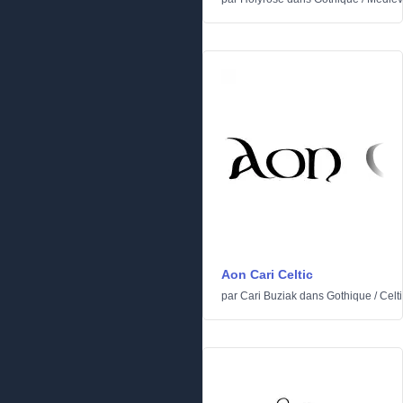
Aon Cari Celtic
par
Cari Buziak
dans
Gothique
/
Celt