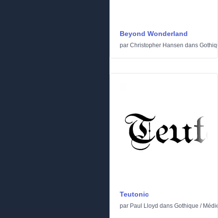
Beyond Wonderland
par
Christopher Hansen
dans
Gothiq
Teutonic
par
Paul Lloyd
dans
Gothique
/
Médi