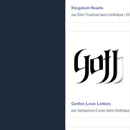
Kingdom Hearts
par
Eliot Truelove
dans
Gothique
/
Di
Gothic Love Letters
par
Sanguinus Curae
dans
Gothique