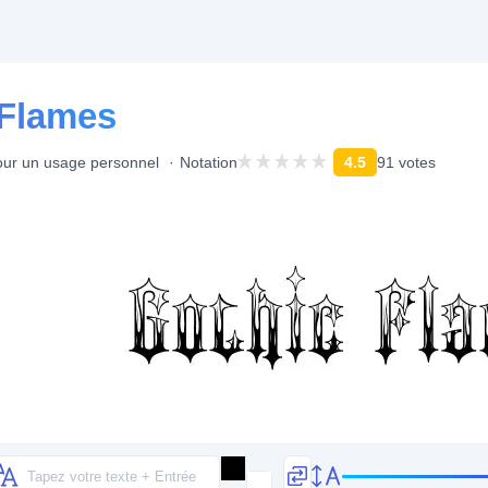
 Flames
our un usage personnel
Notation
4.5
91 votes