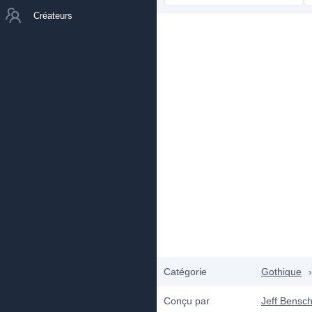
Créateurs
Catégorie
Gothique
›
Conçu par
Jeff Bensc