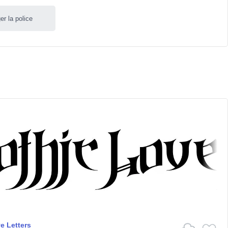
er la police
e Letters