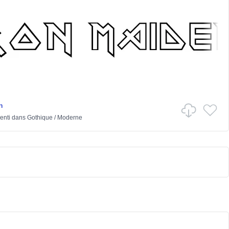
n
enti
dans
Gothique
/
Moderne