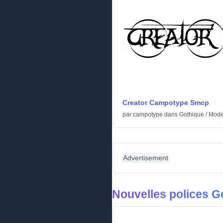
Creator Campotype Smcp
par
campotype
dans
Gothique
/
Mode
Advertisement
Nouvelles polices G