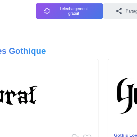
Téléchargement
Partag
gratuit
es Gothique
Gothic Lov