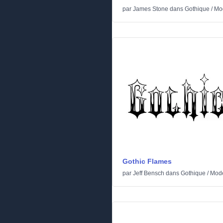
par
James Stone
dans
Gothique
/
Mo
Gothic Flames
par
Jeff Bensch
dans
Gothique
/
Mod