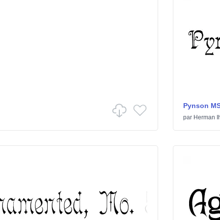
Pynson M
par
Herman I