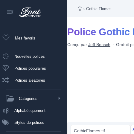
›
Gothic Flames
Police Gothic
Mes favoris
Conçu par
Jeff Bensch
Gratuit p
Nouvelles polices
Polices populaires
Polices aléatoires
Catégories
Alphabétiquement
Styles de polices
GothicFlames.ttf