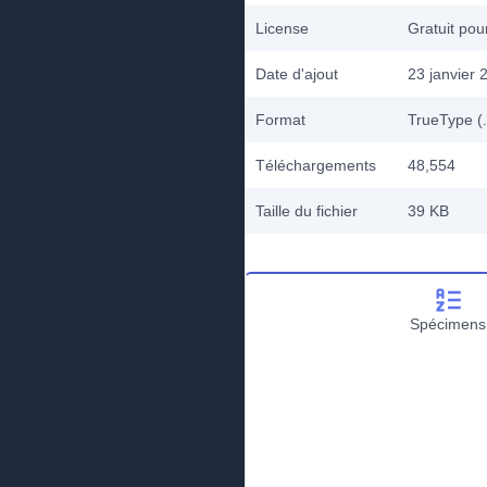
License
Gratuit po
Date d'ajout
23 janvier 
Format
TrueType (.
Téléchargements
48,554
Taille du fichier
39 KB
Spécimens