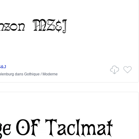
S&J
hlenburg
dans
Gothique
/
Moderne