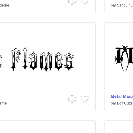
derne
par
Sanguinu
Metal Mac
erne
par
Bolt Cutte