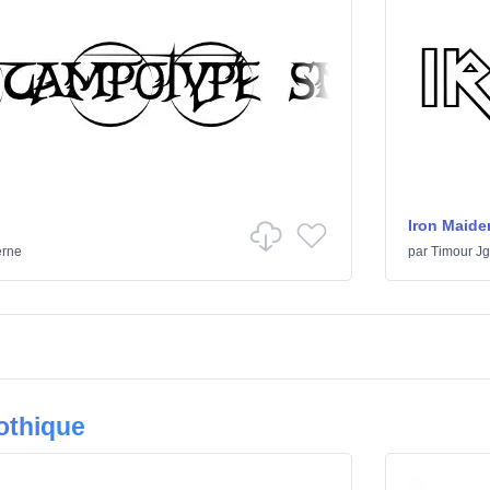
Iron Maide
rne
par
Timour Jg
othique