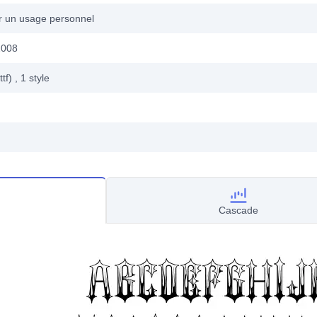
ur un usage personnel
2008
ttf)
, 1
style
Cascade