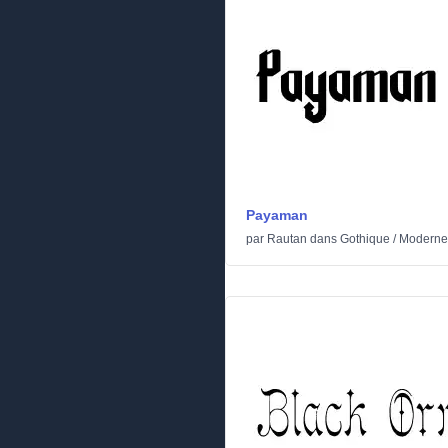
Payaman
par
Rautan
dans
Gothique
/
Moderne