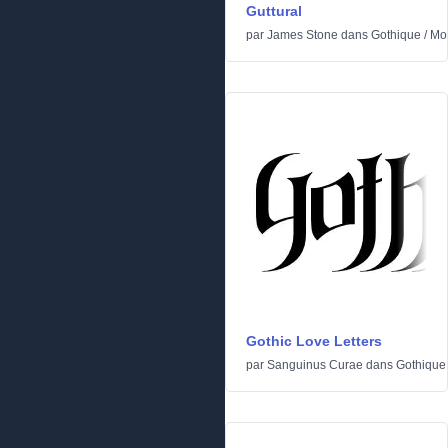
Guttural
par
James Stone
dans
Gothique
/
Mo
Gothic Love Letters
par
Sanguinus Curae
dans
Gothique