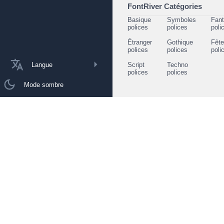
FontRiver Catégories
Basique
Symboles
Fant
polices
polices
poli
Étranger
Gothique
Fêt
polices
polices
poli
Langue
Script
Techno
polices
polices
Mode sombre