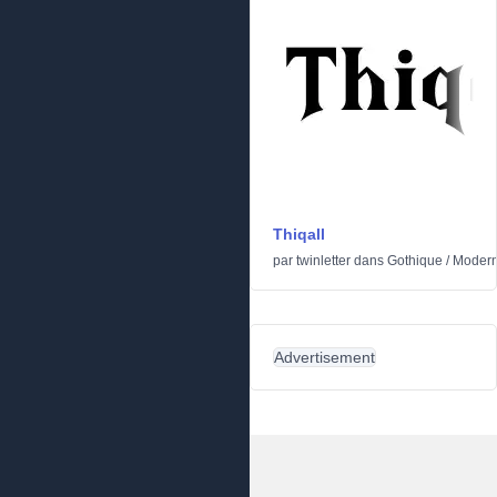
Thiqall
par
twinletter
dans
Gothique
/
Moder
Advertisement