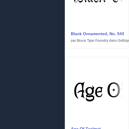
Black Ornamented, No. 543
par
Bruce Type Foundry
dans
Gothiq
Age Of Taclmat