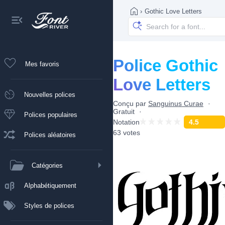
›
Gothic Love Letters
Police Gothic
Mes favoris
Love Letters
Nouvelles polices
Conçu par
Sanguinus Curae
Gratuit
Polices populaires
Notation
4.5
63 votes
Polices aléatoires
Catégories
Alphabétiquement
Styles de polices