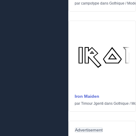
par
campotype
dans
Gothique
/
Mode
Iron Maiden
par
Timour Jgenti
dans
Gothique
/
Mo
Advertisement