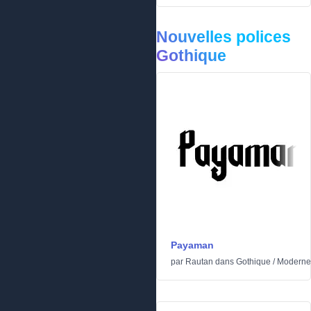
Nouvelles polices
Gothique
Payaman
par
Rautan
dans
Gothique
/
Moderne