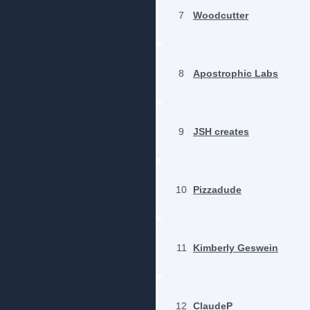
7
Woodcutter
8
Apostrophic Labs
9
JSH creates
10
Pizzadude
11
Kimberly Geswein
12
ClaudeP