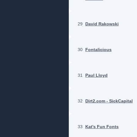
29
David Rakowski
30
Fontalicious
31
Paul Lloyd
32
Dirt2.com - SickCapital
33
Kat's Fun Fonts