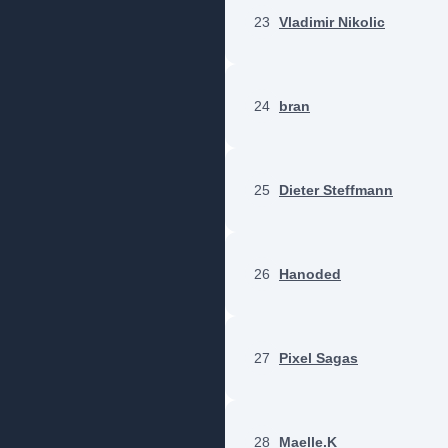
23
Vladimir Nikolic
24
bran
25
Dieter Steffmann
26
Hanoded
27
Pixel Sagas
28
Maelle.K