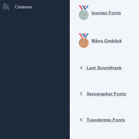
Créateurs
Iconian Fonts
Måns Grebäck
4
Last Soundtrack
5
Xerographer Fonts
6
Typodermic Fonts