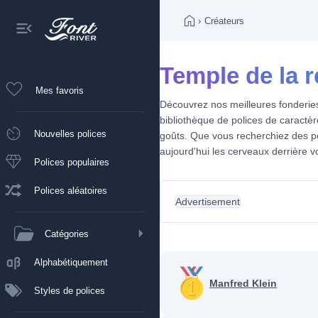
›
Créateurs
Temple de la
Mes favoris
Découvrez nos meilleures fonderies 
bibliothèque de polices de caractèr
Nouvelles polices
goûts. Que vous recherchiez des po
aujourd'hui les cerveaux derrière v
Polices populaires
Polices aléatoires
Advertisement
Catégories
Alphabétiquement
Manfred Klein
Styles de polices