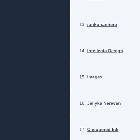
13
junkohanhero
14
Intellecta Design
15
imagex
16
Jellyka Nerevan
17
Chequered Ink