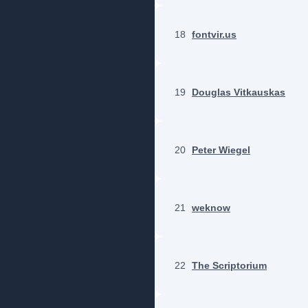
18
fontvir.us
19
Douglas Vitkauskas
20
Peter Wiegel
21
weknow
22
The Scriptorium