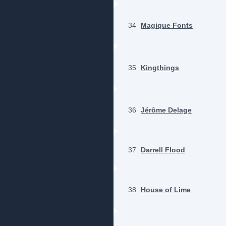
34
Magique Fonts
35
Kingthings
36
Jérôme Delage
37
Darrell Flood
38
House of Lime