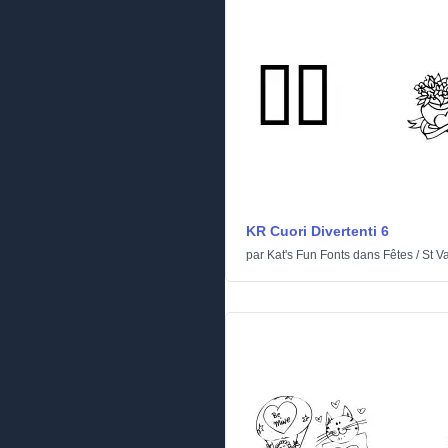
KR Cuori Divertenti 6
par
Kat's Fun Fonts
dans
Fêtes
/
St V