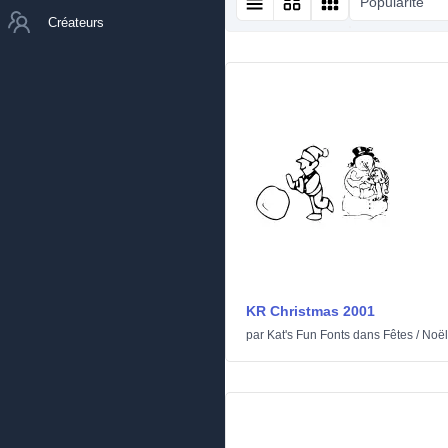
Popularité
Créateurs
KR Christmas 2001
par
Kat's Fun Fonts
dans
Fêtes
/
Noël