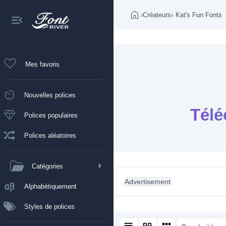
›
Créateurs
›
Kat's Fun Fonts
Mes favoris
Nouvelles polices
Télé
Polices populaires
Polices aléatoires
Catégories
Advertisement
Alphabétiquement
Styles de polices