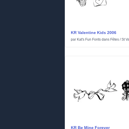
KR Valentine Kids 2006
par
Kat's Fun Fonts
dans
Fêtes
/
St V
KR Be Mine Forever