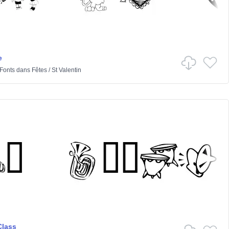
e
 Fonts
dans
Fêtes
/
St Valentin
Class