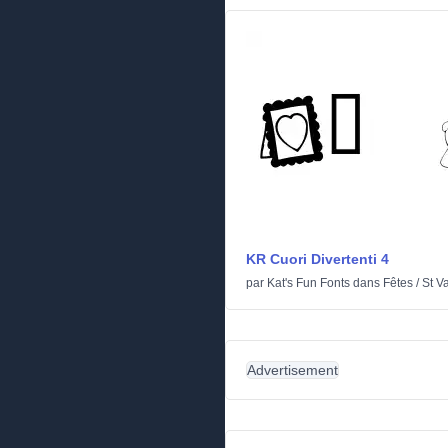
KR Cuori Divertenti 4
par
Kat's Fun Fonts
dans
Fêtes
/
St V
Advertisement