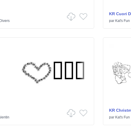
KR Cuori Di
Divers
par
Kat's Fun
KR Christm
alentin
par
Kat's Fun