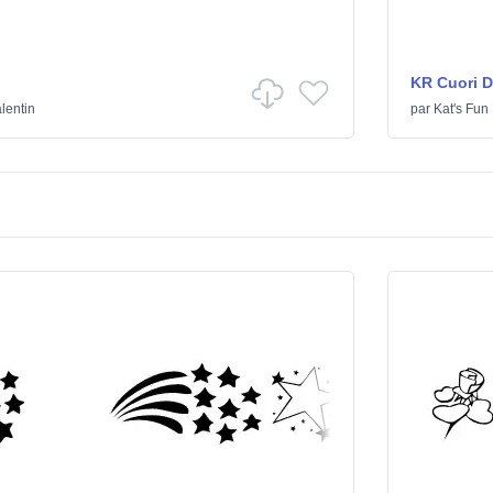
KR Cuori Di
alentin
par
Kat's Fun