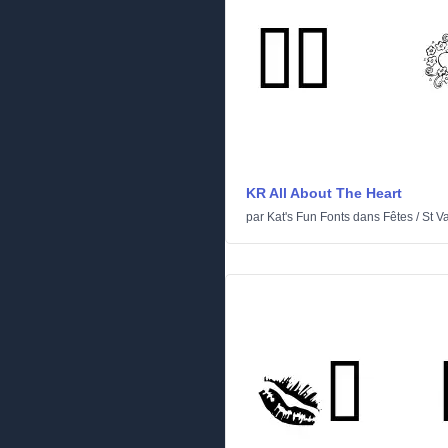
KR All About The Heart
par
Kat's Fun Fonts
dans
Fêtes
/
St V