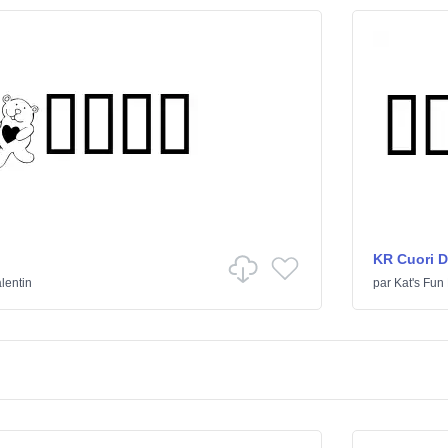
KR Cuori Di
alentin
par
Kat's Fun