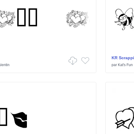
KR Scrappi
alentin
par
Kat's Fun