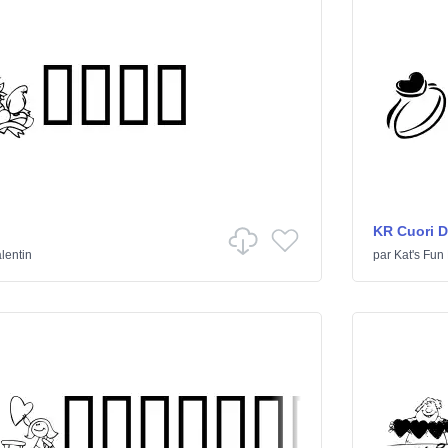
KR Cuori Di
alentin
par
Kat's Fun