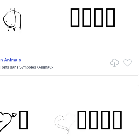
n Animals
 Fonts
dans
Symboles
/
Animaux