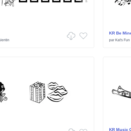
KR Be Min
alentin
par
Kat's Fun
KR Music 