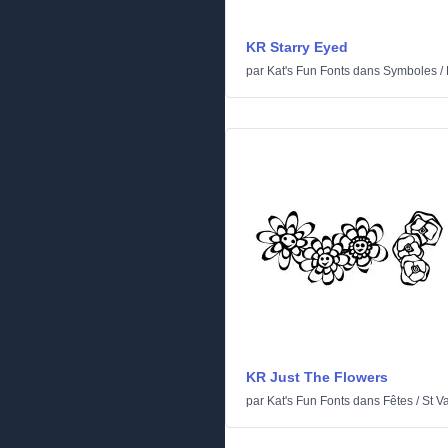
KR Starry Eyed
par
Kat's Fun Fonts
dans
Symboles
/
KR Just The Flowers
par
Kat's Fun Fonts
dans
Fêtes
/
St V