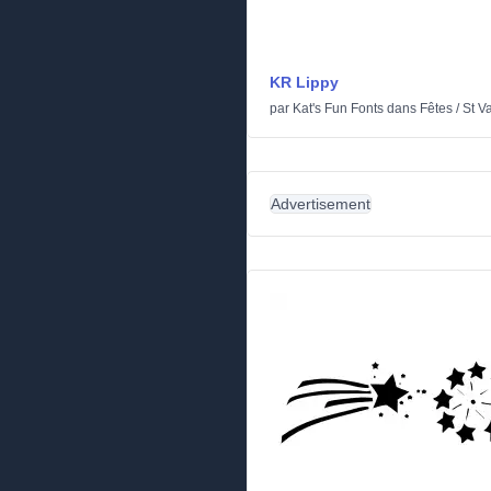
KR Lippy
par
Kat's Fun Fonts
dans
Fêtes
/
St V
Advertisement