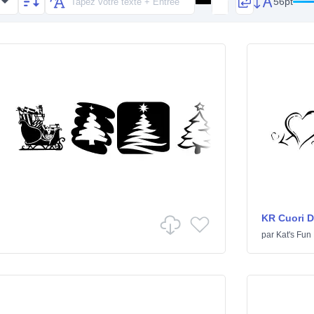
56pt
KR Cuori Di
par
Kat's Fun