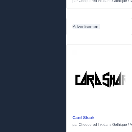
par
Chequered Ink
dans
Gothique
/
D
Advertisement
Card Shark
par
Chequered Ink
dans
Gothique
/
M