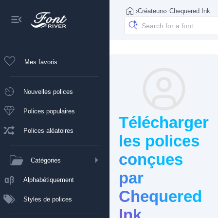
›
Créateurs
›
Chequered Ink
Mes favoris
Nouvelles polices
Polices populaires
Télécharger
Polices aléatoires
les polices
conçues
Catégories
par
Alphabétiquement
Chequered
Styles de polices
Ink