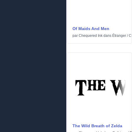
Of Maids And Men
par
Chequered Ink
dans
Étranger
/
C
The Wild Breath of Zelda