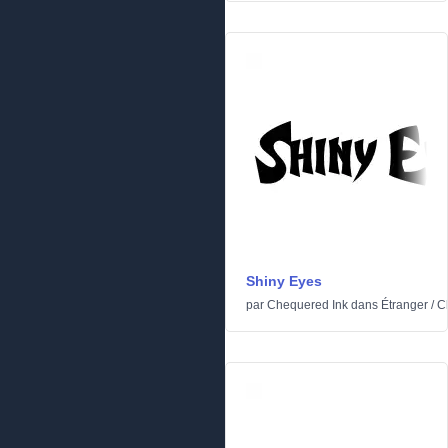
Shiny Eyes
par
Chequered Ink
dans
Étranger
/
C