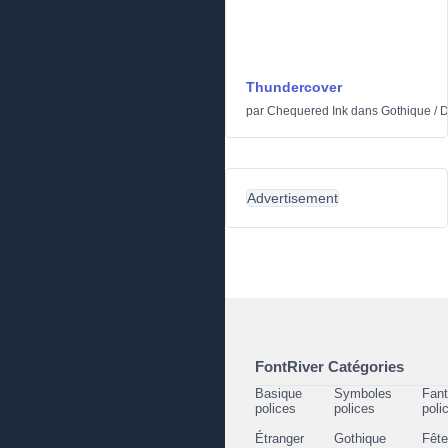
Thundercover
par
Chequered Ink
dans
Gothique
/
D
Advertisement
FontRiver Catégories
Basique
Symboles
Fant
polices
polices
poli
Étranger
Gothique
Fêt