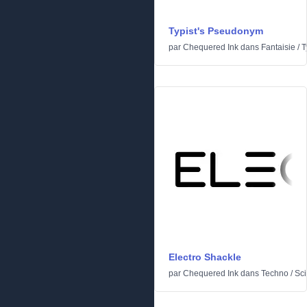
Typist's Pseudonym
par
Chequered Ink
dans
Fantaisie
/
T
Electro Shackle
par
Chequered Ink
dans
Techno
/
Sci