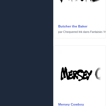
Butcher the Baker
par
Chequered Ink
dans
Fantaisie
/
H
Mersey Cowboy