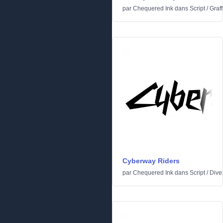
par
Chequered Ink
dans
Script
/
Graffi
Cyberway Riders
par
Chequered Ink
dans
Script
/
Dive