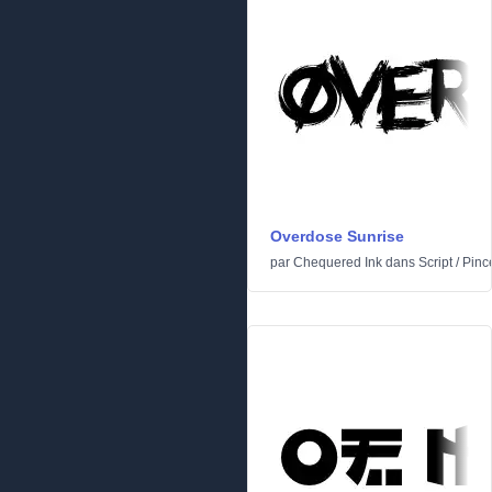
Overdose Sunrise
par
Chequered Ink
dans
Script
/
Pinc