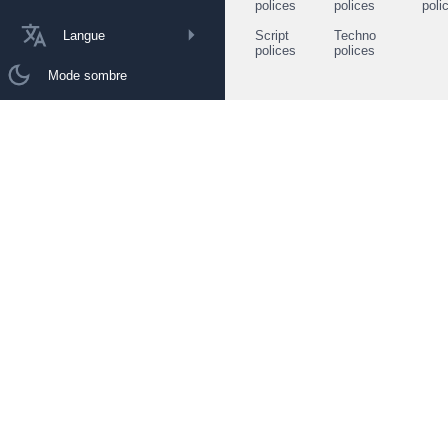
polices
polices
poli
Langue
Script
Techno
polices
polices
Mode sombre