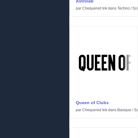
Astrolab
par
Chequered Ink
dans
Techno
/
Sci
Queen of Clubs
par
Chequered Ink
dans
Basique
/
Sa