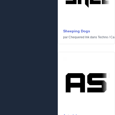
Sheeping Dogs
par
Chequered Ink
dans
Techno
/
Ca