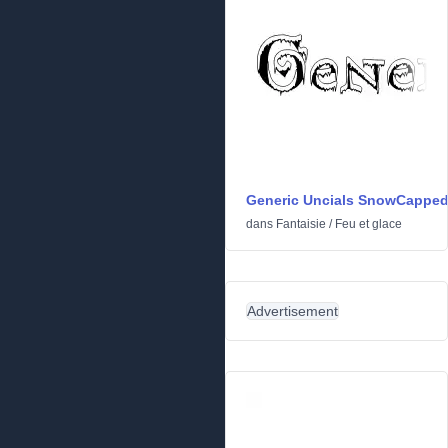
Generic Uncials SnowCappe
dans
Fantaisie
/
Feu et glace
Advertisement