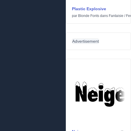
Plastic Explosive
par
Blonde Fonts
dans
Fantaisie
/
Feu
Advertisement