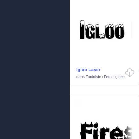
Igloo Laser
dans
Fantaisie
/
Feu et glace