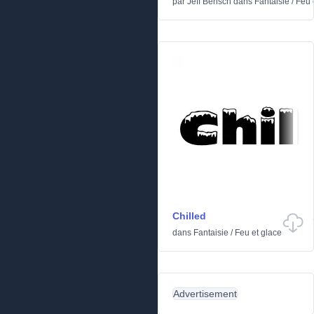
par
Jeff Bensch
dans
Fantaisie
/
Feu 
Chilled
dans
Fantaisie
/
Feu et glace
Advertisement