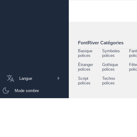
FontRiver Catégories
Basique
Symboles
Fant
polices
polices
poli
Étranger
Gothique
Fêt
polices
polices
poli
Langue
Script
Techno
polices
polices
Mode sombre