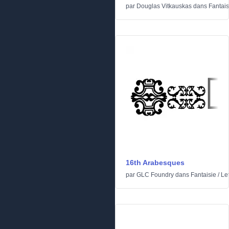
par
Douglas Vitkauskas
dans
Fantais
16th Arabesques
par
GLC Foundry
dans
Fantaisie
/
Let