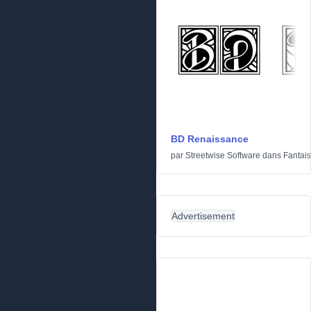
BD Renaissance
par
Streetwise Software
dans
Fantais
Advertisement