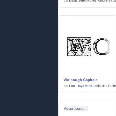
par
Denis Serikov
dans
Fantaisie
/
Le
Wolnough Capitals
par
Paul Lloyd
dans
Fantaisie
/
Lettr
Advertisement