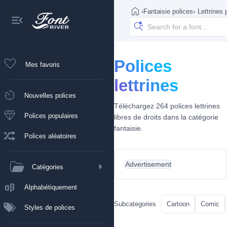
›
Fantaisie polices
›
Lettrines 
Polices
Mes favoris
lettrines
Nouvelles polices
Téléchargez 264 polices lettrines
Polices populaires
libres de droits dans la catégorie
fantaisie.
Polices aléatoires
Advertisement
Catégories
Alphabétiquement
Subcategories
Cartoon
Comic
Styles de polices