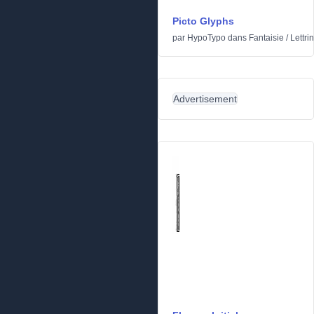
Picto Glyphs
par
HypoTypo
dans
Fantaisie
/
Lettri
Advertisement