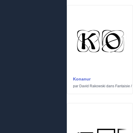
Konanur
par
David Rakowski
dans
Fantaisie
/