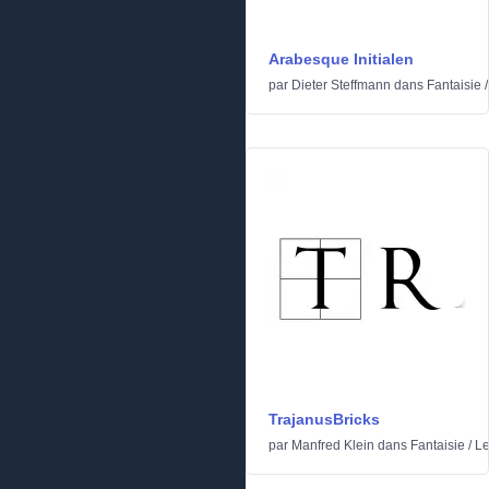
Arabesque Initialen
par
Dieter Steffmann
dans
Fantaisie
TrajanusBricks
par
Manfred Klein
dans
Fantaisie
/
Le