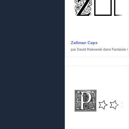
Zallman Caps
par
David Rakowski
dans
Fantaisie
/