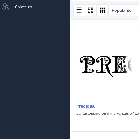
Créateurs
Popularité
Preciosa
par
Listemageren
dans
Fantaisie
/
Le