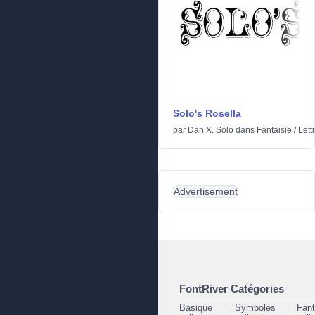
Solo's Rosella
par
Dan X. Solo
dans
Fantaisie
/
Lett
Advertisement
FontRiver Catégories
Basique
Symboles
Fant