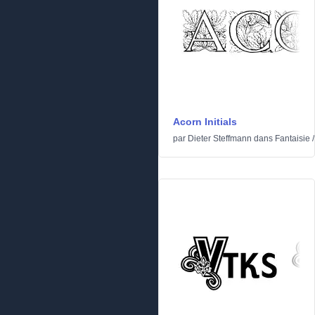
Acorn Initials
par
Dieter Steffmann
dans
Fantaisie