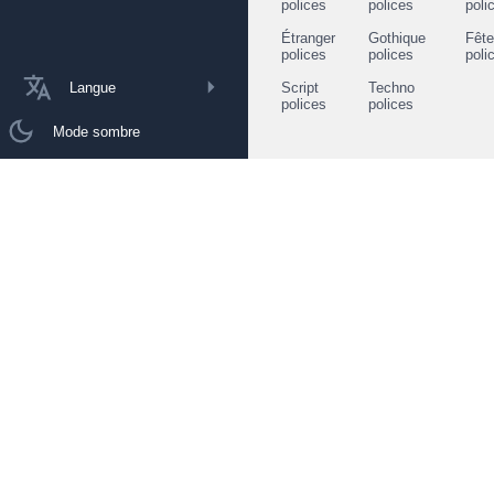
polices
polices
poli
Étranger
Gothique
Fêt
polices
polices
poli
Langue
Script
Techno
polices
polices
Mode sombre