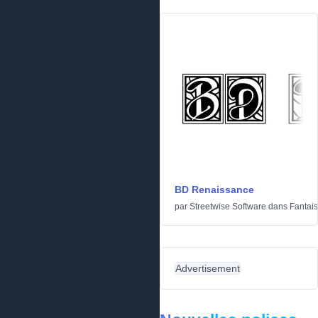
BD Renaissance
par
Streetwise Software
dans
Fantais
Advertisement