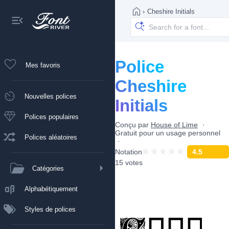
›
Cheshire Initials
Police
Mes favoris
Cheshire
Nouvelles polices
Initials
Polices populaires
Conçu par
House of Lime
Gratuit pour un usage personnel
Polices aléatoires
Notation
4.5
15 votes
Catégories
Alphabétiquement
Styles de polices