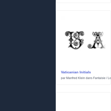
Vaticanian Initials
par
Manfred Klein
dans
Fantaisie
/
Le