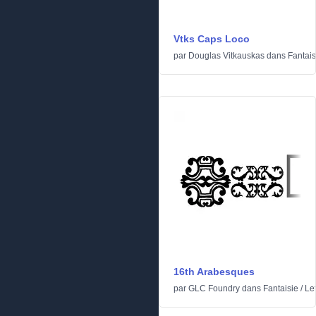
Vtks Caps Loco
par
Douglas Vitkauskas
dans
Fantais
16th Arabesques
par
GLC Foundry
dans
Fantaisie
/
Let