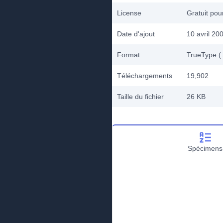
License
Gratuit po
Date d'ajout
10 avril 20
Format
TrueType (.
Téléchargements
19,902
Taille du fichier
26 KB
Spécimens