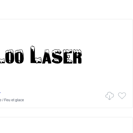
r
e
/
Feu et glace