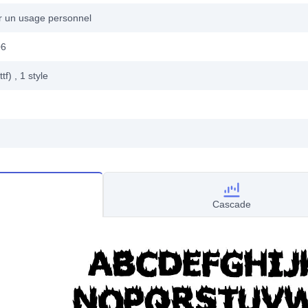
ur un usage personnel
06
ttf)
, 1
style
Cascade