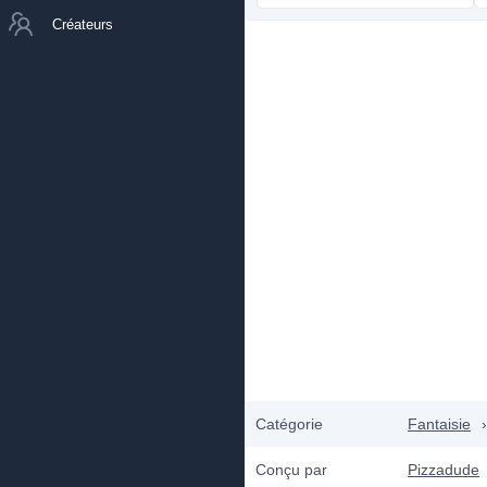
Créateurs
Catégorie
Fantaisie
›
Conçu par
Pizzadude