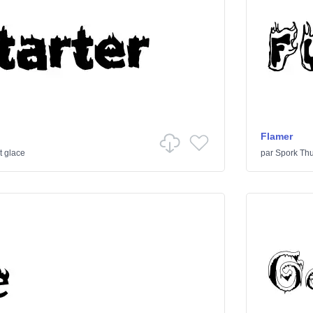
Flamer
t glace
par
Spork Th