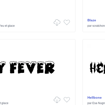
Blaze
Feu et glace
par
scratchon
Hellbone
t glace
par
Esa Nugr