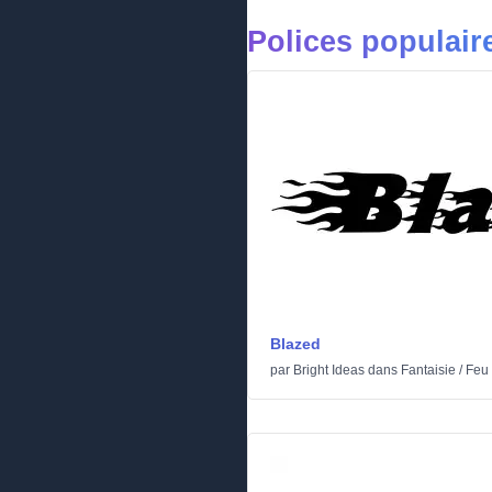
Polices populair
Blazed
par
Bright Ideas
dans
Fantaisie
/
Feu 