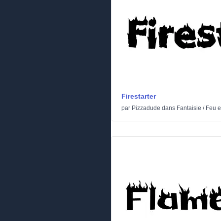
Firestarter
par
Pizzadude
dans
Fantaisie
/
Feu e