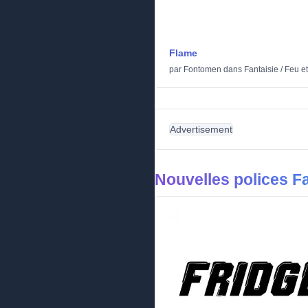
Flame
par
Fontomen
dans
Fantaisie
/
Feu et
Advertisement
Nouvelles polices Fa