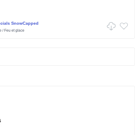
ncials SnowCapped
e
/
Feu et glace