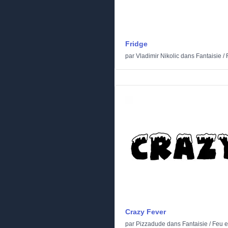
Fridge
par
Vladimir Nikolic
dans
Fantaisie
/
Crazy Fever
par
Pizzadude
dans
Fantaisie
/
Feu e