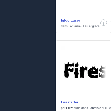
Igloo Laser
dans
Fantaisie
/
Feu et glace
Firestarter
par
Pizzadude
dans
Fantaisie
/
Feu e