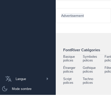
Advertisement
FontRiver Catégories
Basique
Symboles
Fant
polices
polices
poli
Étranger
Gothique
Fêt
polices
polices
poli
Langue
Script
Techno
polices
polices
Mode sombre