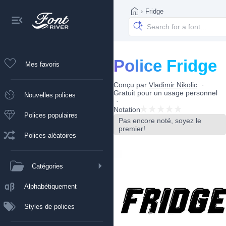
›
Fridge
Police Fridge
Mes favoris
Conçu par
Vladimir Nikolic
Gratuit pour un usage personnel
Nouvelles polices
Notation
Polices populaires
Pas encore noté, soyez le
premier!
Polices aléatoires
Catégories
Alphabétiquement
Styles de polices