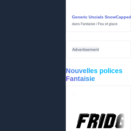
Generic Uncials SnowCappe
dans
Fantaisie
/
Feu et glace
Advertisement
Nouvelles polices
Fantaisie