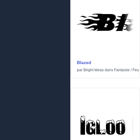
Blazed
par
Bright Ideas
dans
Fantaisie
/
Feu 