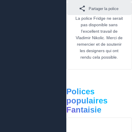
Partager la police
La police Fridge ne serait
pas disponible sans
l'excellent travail de
Vladimir Nikolic. Merci de
remercier et de soutenir
les designers qui ont
rendu cela possible.
Polices
populaires
Fantaisie