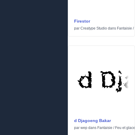
Firestor
par
Creatype Studio
dans
Fantaisie
/
d Djagoeng Bakar
par
wep
dans
Fantaisie
/
Feu et glac