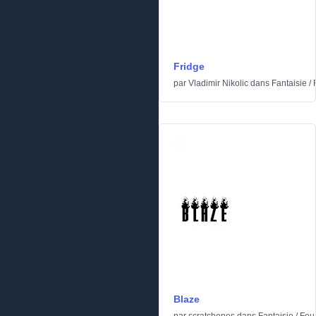
Fridge
par
Vladimir Nikolic
dans
Fantaisie
/
Blaze