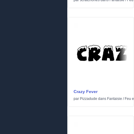
par
scratchones
dans
Fantaisie
/
Feu 
Crazy Fever
par
Pizzadude
dans
Fantaisie
/
Feu e