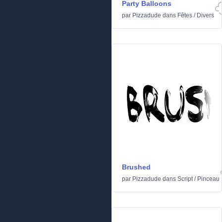
Party Balloons
par
Pizzadude
dans
Fêtes
/
Divers
Brushed
par
Pizzadude
dans
Script
/
Pinceau