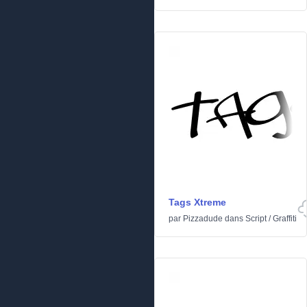
Tags Xtreme
par
Pizzadude
dans
Script
/
Graffiti