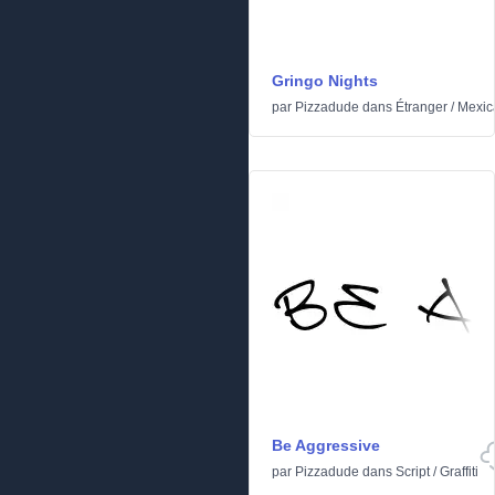
Gringo Nights
par
Pizzadude
dans
Étranger
/
Mexic
Be Aggressive
par
Pizzadude
dans
Script
/
Graffiti