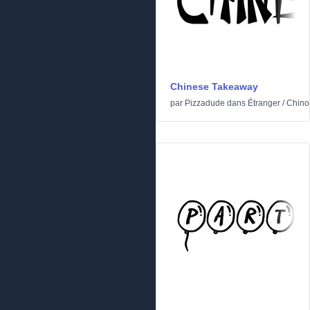
Chinese Takeaway
par
Pizzadude
dans
Étranger
/
Chinoi