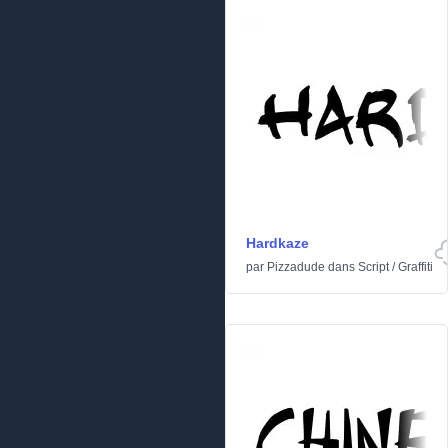
Hardkaze
par
Pizzadude
dans
Script
/
Graffiti