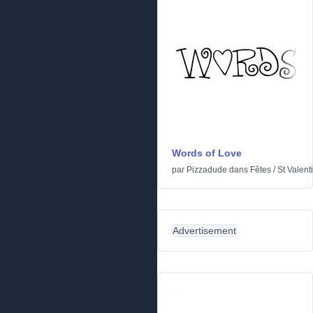
Words of Love
par
Pizzadude
dans
Fêtes
/
St Valent
Advertisement