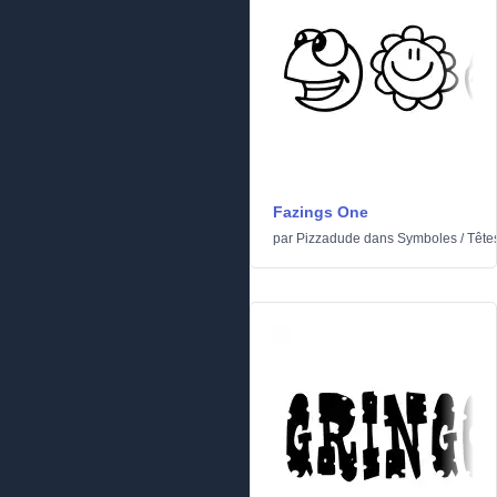
Fazings One
par
Pizzadude
dans
Symboles
/
Tête