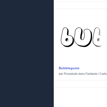
Bubblegums
par
Pizzadude
dans
Fantaisie
/
Cart