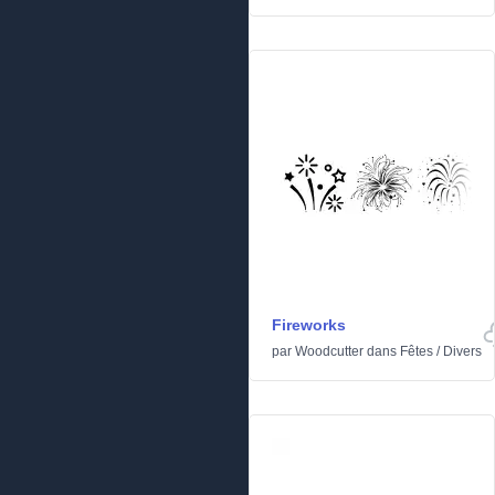
Fireworks
par
Woodcutter
dans
Fêtes
/
Divers