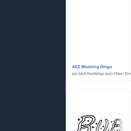
AEZ Wedding Dings
par
Adult Ramblings
dans
Fêtes
/
Div