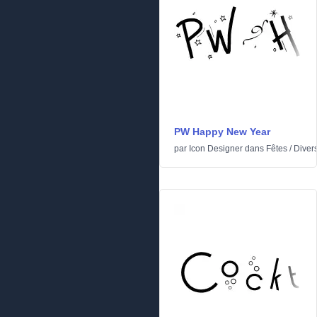
PW Happy New Year
par
Icon Designer
dans
Fêtes
/
Diver