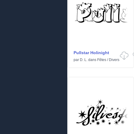
Pullstar Holinight
par
D. L.
dans
Fêtes
/
Divers