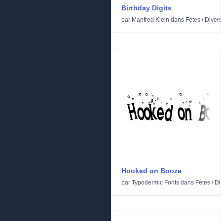
Birthday Digits
par
Manfred Klein
dans
Fêtes
/
Diver
Hooked on Booze
par
Typodermic Fonts
dans
Fêtes
/
Di