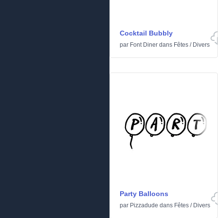
Cocktail Bubbly
par
Font Diner
dans
Fêtes
/
Divers
Party Balloons
par
Pizzadude
dans
Fêtes
/
Divers