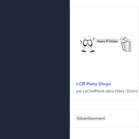
LCR Party Dings
par
LeChefRené
dans
Fêtes
/
Divers
Advertisement