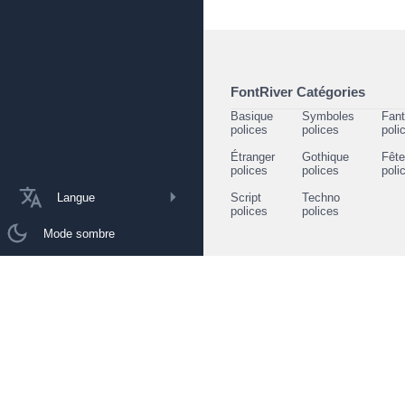
FontRiver Catégories
Basique
Symboles
Fant
polices
polices
poli
Étranger
Gothique
Fêt
polices
polices
poli
Langue
Script
Techno
polices
polices
Mode sombre