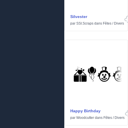
Silvester
par
SSI.Scraps
dans
Fêtes
/
Divers
Happy Birthday
par
Woodcutter
dans
Fêtes
/
Divers