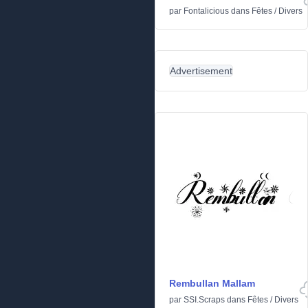
par
Fontalicious
dans
Fêtes
/
Divers
Advertisement
Rembullan Mallam
par
SSI.Scraps
dans
Fêtes
/
Divers