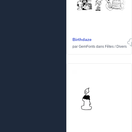
Birthdaze
par
GemFonts
dans
Fêtes
/
Divers