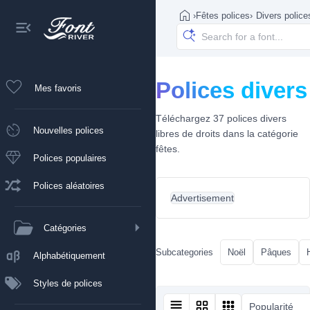
›
Fêtes polices
›
Divers police
Polices divers
Mes favoris
Téléchargez 37 polices divers
Nouvelles polices
libres de droits dans la catégorie
fêtes.
Polices populaires
Polices aléatoires
Advertisement
Catégories
Subcategories
Noël
Pâques
Alphabétiquement
Styles de polices
Popularité