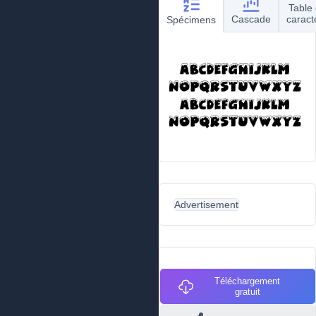
Table
Cascade
caract
Spécimens
Advertisement
Téléchargement
gratuit