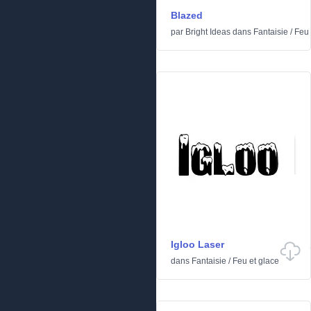
Blazed
par
Bright Ideas
dans
Fantaisie
/
Feu 
Igloo Laser
dans
Fantaisie
/
Feu et glace