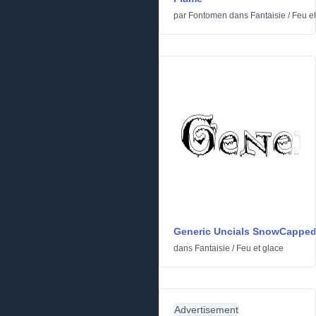
par
Fontomen
dans
Fantaisie
/
Feu et
Generic Uncials SnowCappe
dans
Fantaisie
/
Feu et glace
Advertisement