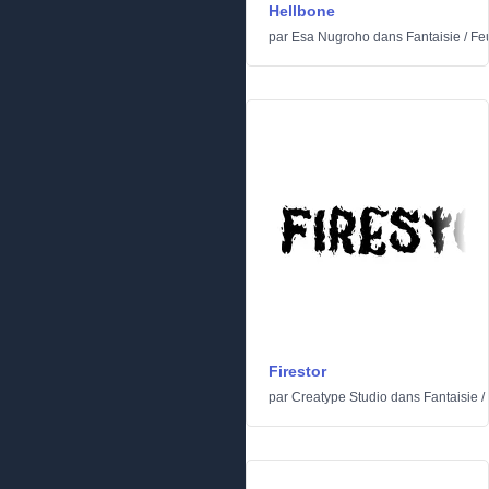
Hellbone
par
Esa Nugroho
dans
Fantaisie
/
Feu
Firestor
par
Creatype Studio
dans
Fantaisie
/