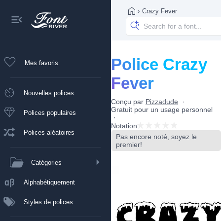
›
Crazy Fever
Police Crazy
Mes favoris
Fever
Nouvelles polices
Conçu par
Pizzadude
Gratuit pour un usage personnel
Polices populaires
Notation
Polices aléatoires
Pas encore noté, soyez le
premier!
Catégories
Alphabétiquement
Styles de polices