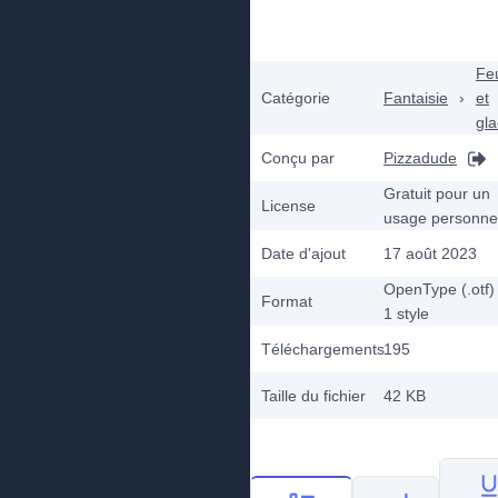
Fe
Catégorie
Fantaisie
›
et
gl
Conçu par
Pizzadude
Gratuit pour un
License
usage personne
Date d'ajout
17 août 2023
OpenType (.otf)
Format
1
style
Téléchargements
195
Taille du fichier
42 KB