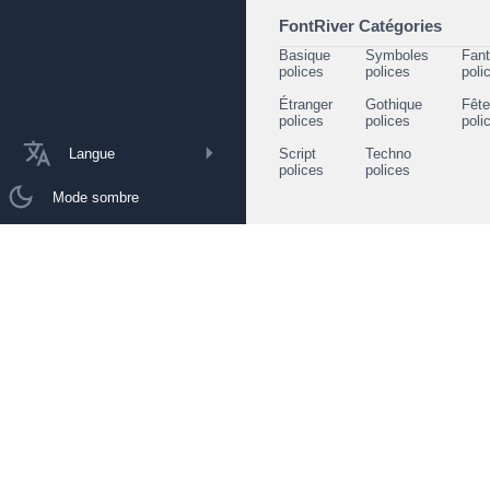
FontRiver Catégories
Basique
Symboles
Fant
polices
polices
poli
Étranger
Gothique
Fêt
polices
polices
poli
Langue
Script
Techno
polices
polices
Mode sombre