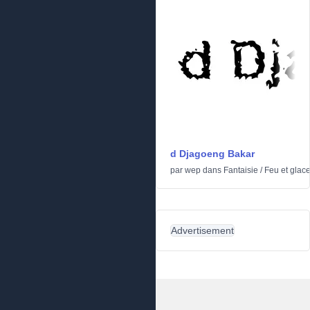
d Djagoeng Bakar
par
wep
dans
Fantaisie
/
Feu et glac
Advertisement