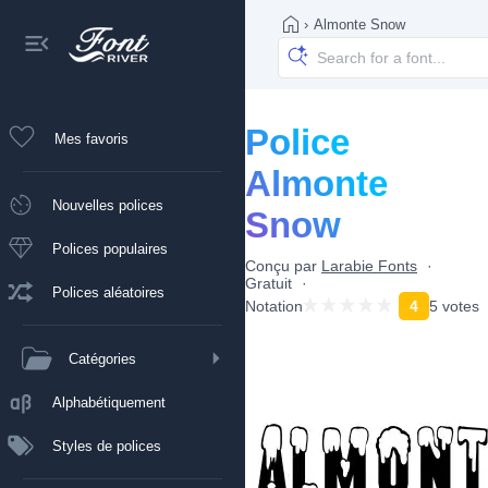
›
Almonte Snow
Police
Mes favoris
Almonte
Nouvelles polices
Snow
Polices populaires
Conçu par
Larabie Fonts
Gratuit
Polices aléatoires
Notation
4
5 votes
Catégories
Alphabétiquement
Styles de polices