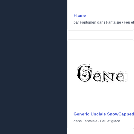
Flame
par
Fontomen
dans
Fantaisie
/
Feu et
Generic Uncials SnowCappe
dans
Fantaisie
/
Feu et glace