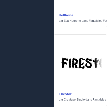
Hellbone
par
Esa Nugroho
dans
Fantaisie
/
Feu
Firestor
par
Creatype Studio
dans
Fantaisie
/