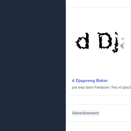
d Djagoeng Bakar
par
wep
dans
Fantaisie
/
Feu et glac
Advertisement