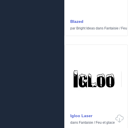
Blazed
par
Bright Ideas
dans
Fantaisie
/
Feu 
Igloo Laser
dans
Fantaisie
/
Feu et glace