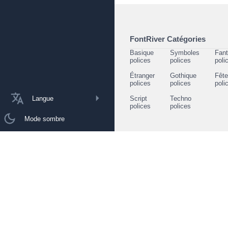
FontRiver Catégories
Basique
Symboles
Fant
polices
polices
poli
Étranger
Gothique
Fêt
polices
polices
poli
Langue
Script
Techno
polices
polices
Mode sombre