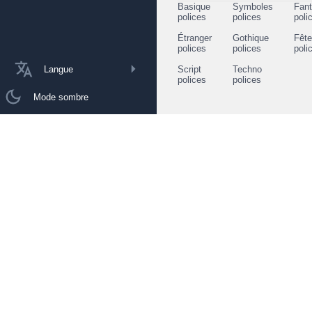
Basique
Symboles
Fant
polices
polices
poli
Étranger
Gothique
Fêt
polices
polices
poli
Langue
Script
Techno
polices
polices
Mode sombre