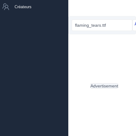
Créateurs
flaming_tears.ttf
Advertisement