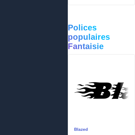
Polices
populaires
Fantaisie
Blazed