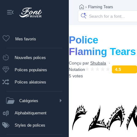
›
Flaming Tears
Police
Mes favoris
Flaming Tears
Nouvelles polices
Conçu par
Shubala
Notation
4.5
Polices populaires
5 votes
Polices aléatoires
Catégories
Alphabétiquement
Styles de polices