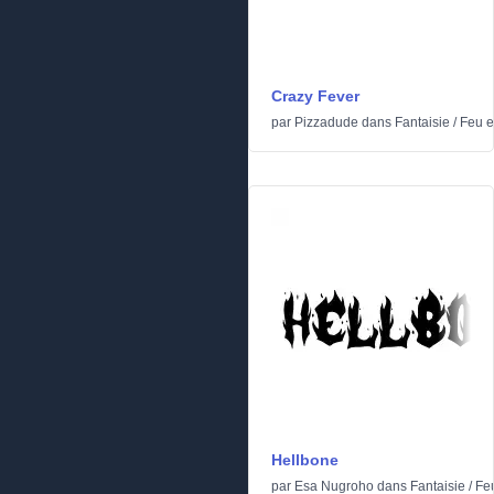
Crazy Fever
par
Pizzadude
dans
Fantaisie
/
Feu e
Hellbone
par
Esa Nugroho
dans
Fantaisie
/
Feu