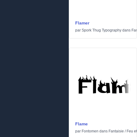
Flamer
par
Spork Thug Typography
dans
Fan
Flame
par
Fontomen
dans
Fantaisie
/
Feu et