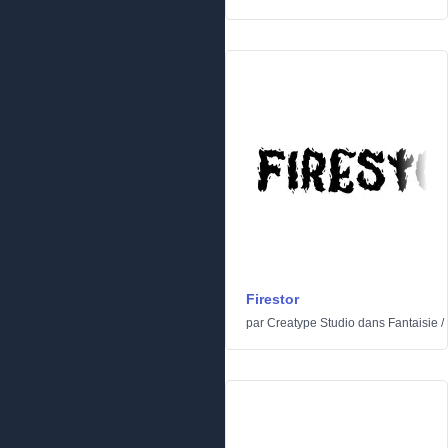
Firestor
par
Creatype Studio
dans
Fantaisie
/