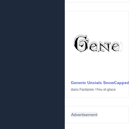
Generic Uncials SnowCappe
dans
Fantaisie
/
Feu et glace
Advertisement