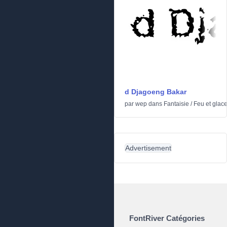
d Djagoeng Bakar
par
wep
dans
Fantaisie
/
Feu et glac
Advertisement
FontRiver Catégories