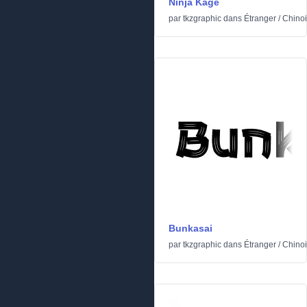
Ninja Kage
par
tkzgraphic
dans
Étranger
/
Chinoi
Bunkasai
par
tkzgraphic
dans
Étranger
/
Chinoi