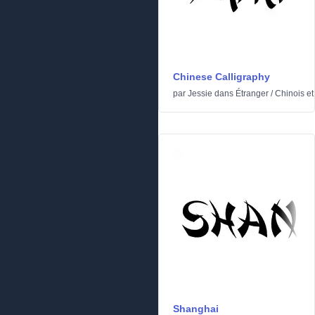
Chinese Calligraphy
par
Jessie
dans
Étranger
/
Chinois et
Shanghai