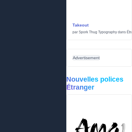
Takeout
par
Spork Thug Typography
dans
Étr
Advertisement
Nouvelles polices
Étranger