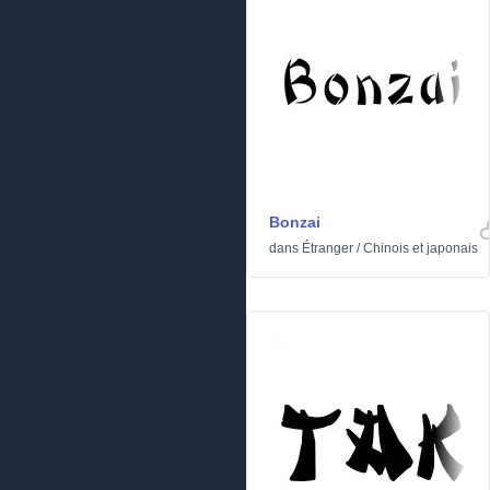
Bonzai
dans
Étranger
/
Chinois et japonais