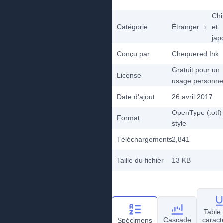
Chi
Catégorie
Étranger
›
et
jap
Conçu par
Chequered Ink
Gratuit pour un
License
usage personne
Date d'ajout
26 avril 2017
OpenType (.otf)
Format
style
Téléchargements
2,841
Taille du fichier
13 KB
Table
Cascade
caract
Spécimens