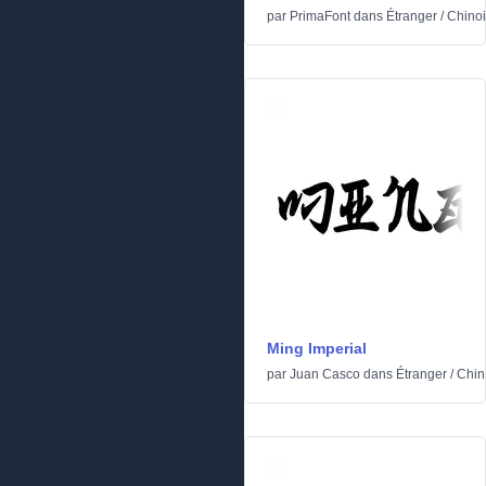
par
PrimaFont
dans
Étranger
/
Chinoi
Ming Imperial
par
Juan Casco
dans
Étranger
/
Chin