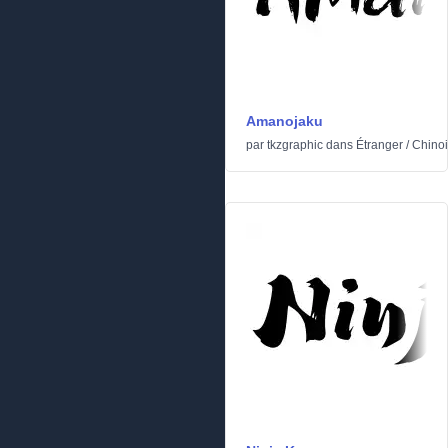
Amanojaku
par
tkzgraphic
dans
Étranger
/
Chinoi