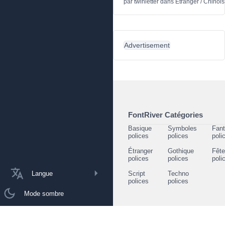
par
twinletter
dans
Étranger
/
Chinois
Advertisement
FontRiver Catégories
Basique
Symboles
Fant
polices
polices
poli
Étranger
Gothique
Fêt
polices
polices
poli
Langue
Script
Techno
polices
polices
Mode sombre