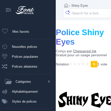
›
Shiny Eyes
Police Shiny
Mes favoris
Eyes
Nouvelles polices
Conçu par
Chequered Ink
Gratuit pour un usage personnel
Polices populaires
Notation
5
1 vote
Polices aléatoires
Catégories
Alphabétiquement
Styles de polices