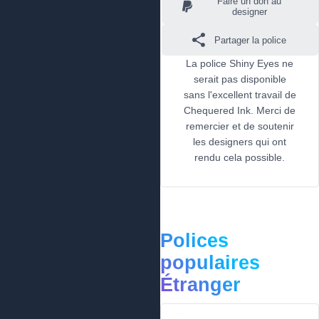
Faire un don au
designer
Partager la police
La police Shiny Eyes ne
serait pas disponible
sans l'excellent travail de
Chequered Ink. Merci de
remercier et de soutenir
les designers qui ont
rendu cela possible.
Polices
populaires
Étranger