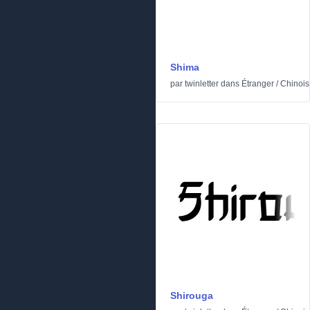
Shima
par
twinletter
dans
Étranger
/
Chinois
Shirouga