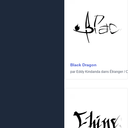
Black Dragon
par
Eddy Kindanda
dans
Étranger
/
C