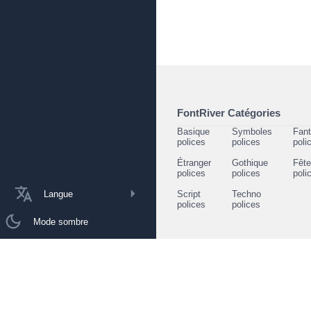
FontRiver Catégories
Basique
Symboles
Fant
polices
polices
poli
Étranger
Gothique
Fêt
polices
polices
poli
Langue
Script
Techno
polices
polices
Mode sombre