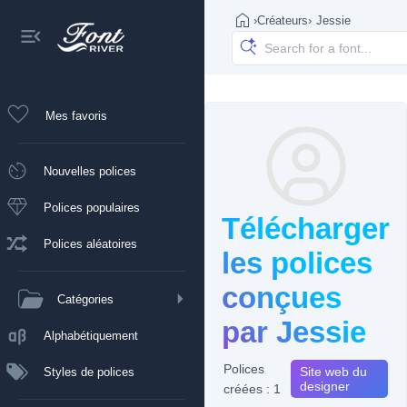
›
Créateurs
›
Jessie
Mes favoris
Nouvelles polices
Polices populaires
Télécharger
Polices aléatoires
les polices
conçues
Catégories
par Jessie
Alphabétiquement
Polices
Site web du
Styles de polices
designer
créées : 1