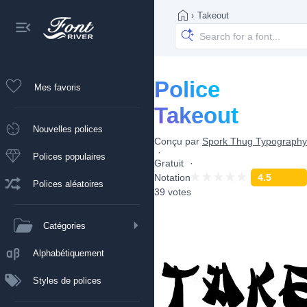
›
Takeout
Police
Mes favoris
Takeout
Nouvelles polices
Conçu par
Spork Thug Typography
Polices populaires
Gratuit
Notation
4.5
Polices aléatoires
39 votes
Catégories
Alphabétiquement
Styles de polices