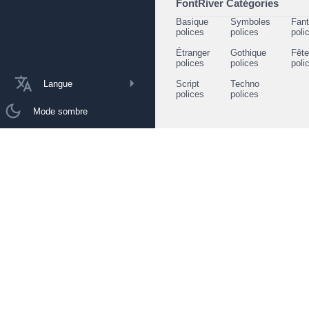
FontRiver Catégories
Basique
Symboles
Fant
polices
polices
poli
Étranger
Gothique
Fêt
polices
polices
poli
Langue
Script
Techno
polices
polices
Mode sombre