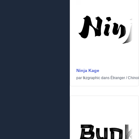
Ninja Kage
par
tkzgraphic
dans
Étranger
/
Chinoi