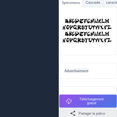
Cascade
caract
Spécimens
Advertisement
Téléchargement
gratuit
Partager la police