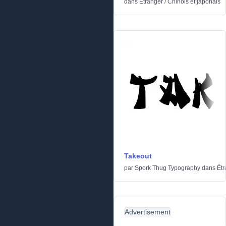
dans
Étranger
/
Chinois et japonais
Takeout
par
Spork Thug Typography
dans
Étr
Advertisement