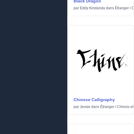
Black Dragon
par
Eddy Kindanda
dans
Étranger
/
C
Chinese Calligraphy
par
Jessie
dans
Étranger
/
Chinois et