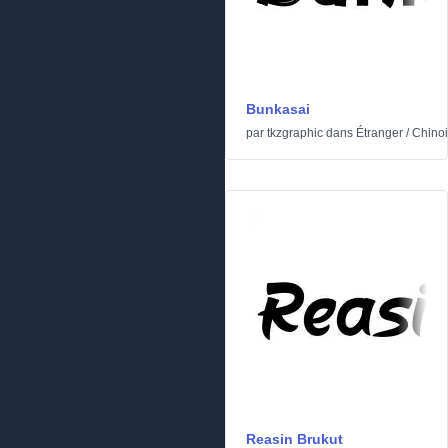
Bunkasai
par
tkzgraphic
dans
Étranger
/
Chinoi
Reasin Brukut