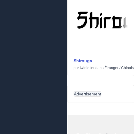
Shirouga
par
twinletter
dans
Étranger
/
Chinois
Advertisement