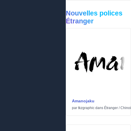
Nouvelles polices
Étranger
Amanojaku
par
tkzgraphic
dans
Étranger
/
Chinoi