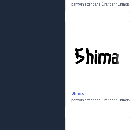
par
twinletter
dans
Étranger
/
Chinois
Shima
par
twinletter
dans
Étranger
/
Chinois