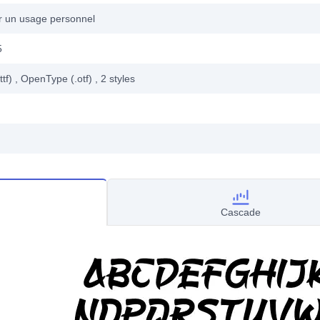
ur un usage personnel
5
ttf)
, OpenType (.otf)
, 2
styles
Cascade