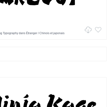
ug Typography
dans
Étranger
/
Chinois et japonais