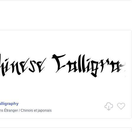
lligraphy
ns
Étranger
/
Chinois et japonais