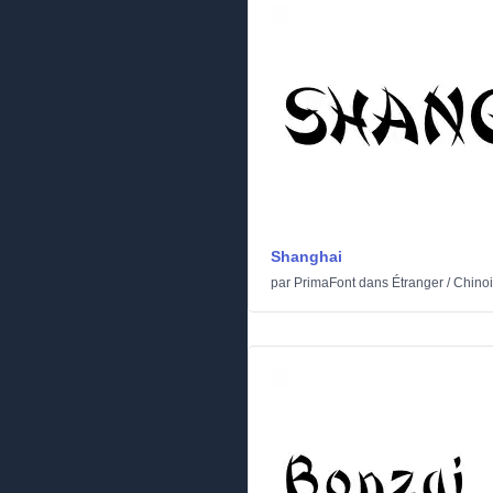
Shanghai
par
PrimaFont
dans
Étranger
/
Chinoi