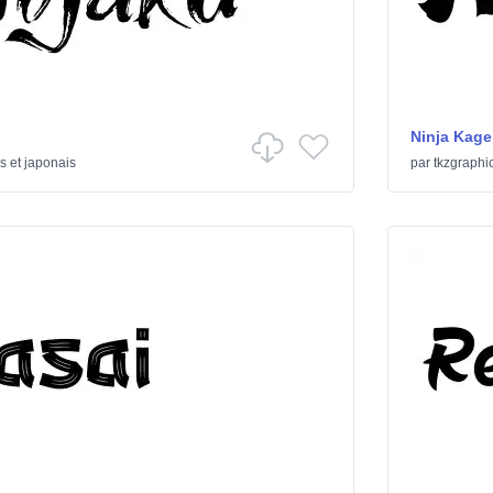
Ninja Kage
s et japonais
par
tkzgraphi