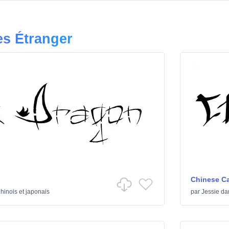
es Étranger
Chinese Ca
hinois et japonais
par
Jessie
da