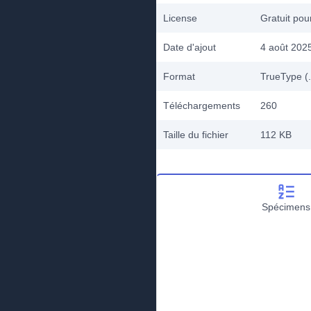
License
Gratuit po
Date d'ajout
4 août 202
Format
TrueType (.
Téléchargements
260
Taille du fichier
112 KB
Spécimens