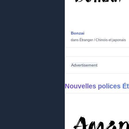
Bonzai
dans
Étranger
/
Chinois et japonais
Advertisement
Nouvelles polices É