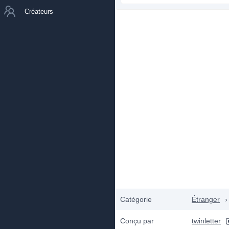
Créateurs
Catégorie
Étranger
›
Conçu par
twinletter