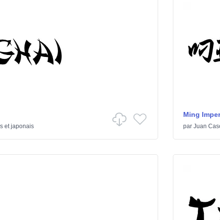
Ming Imper
s et japonais
par
Juan Cas