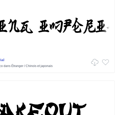
ial
co
dans
Étranger
/
Chinois et japonais