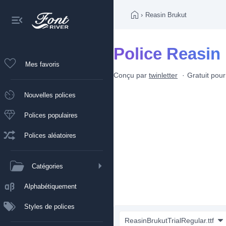
›
Reasin Brukut
Police Reasin
Mes favoris
Conçu par
twinletter
Gratuit pou
Nouvelles polices
Polices populaires
Polices aléatoires
Catégories
Alphabétiquement
Styles de polices
ReasinBrukutTrialRegular.ttf