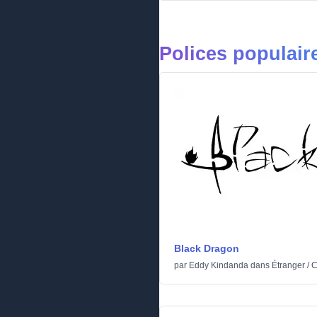
Polices populair
Black Dragon
par
Eddy Kindanda
dans
Étranger
/
C