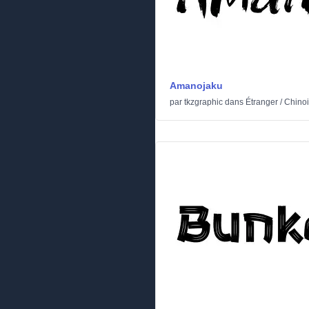
Amanojaku
par
tkzgraphic
dans
Étranger
/
Chinoi