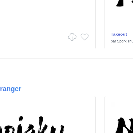
Takeout
par
Spork Th
tranger