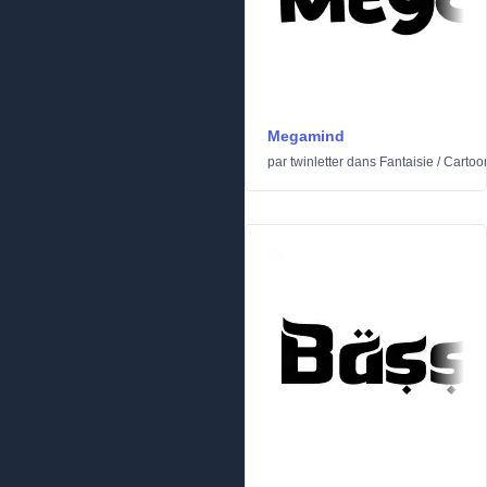
Megamind
par
twinletter
dans
Fantaisie
/
Cartoo