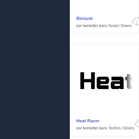
Bintank
par
twinletter
dans
Script
/
Divers
Heat Racer
par
twinletter
dans
Techno
/
Divers