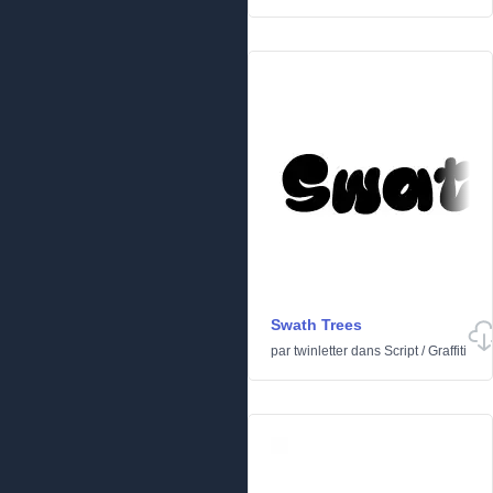
Swath Trees
par
twinletter
dans
Script
/
Graffiti