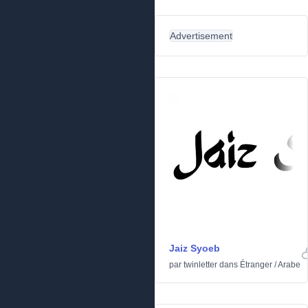
Advertisement
Jaiz Syoeb
par
twinletter
dans
Étranger
/
Arabe