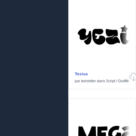
Yezisa
par
twinletter
dans
Script
/
Graffiti