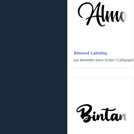
Almond Lattefay
par
twinletter
dans
Script
/
Calligraph