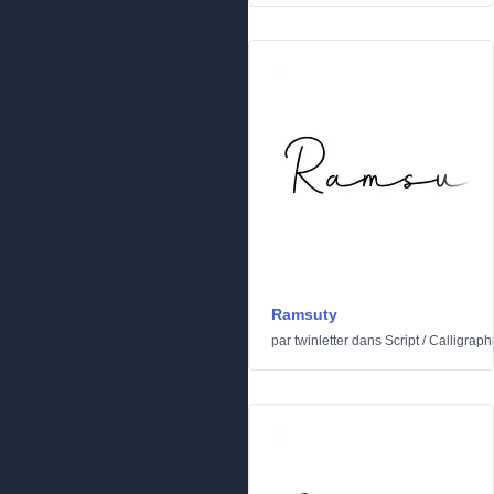
Ramsuty
par
twinletter
dans
Script
/
Calligraph