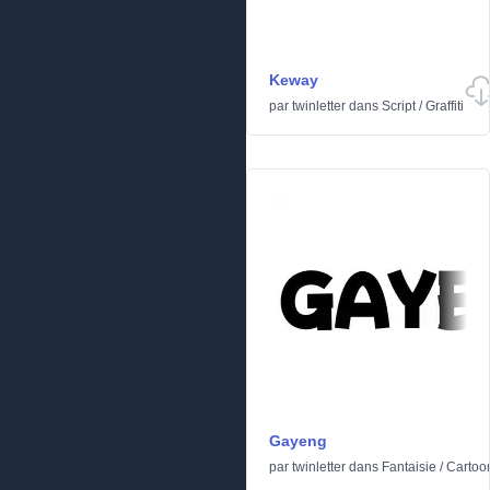
Keway
par
twinletter
dans
Script
/
Graffiti
Gayeng
par
twinletter
dans
Fantaisie
/
Cartoo