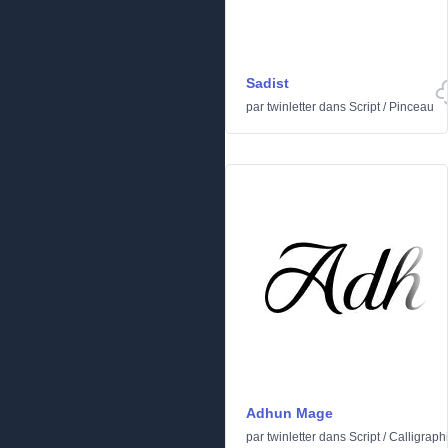
Sadist
par
twinletter
dans
Script
/
Pinceau
Adhun Mage
par
twinletter
dans
Script
/
Calligraph