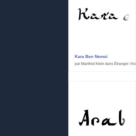
Kara Ben Nemsi
par
Manfred Klein
dans
Étranger
/
Ar