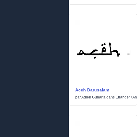
Aceh Darusalam
par
Adien Gunarta
dans
Étranger
/
Ar