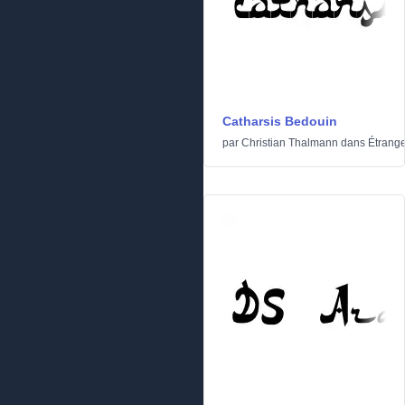
Catharsis Bedouin
par
Christian Thalmann
dans
Étrang