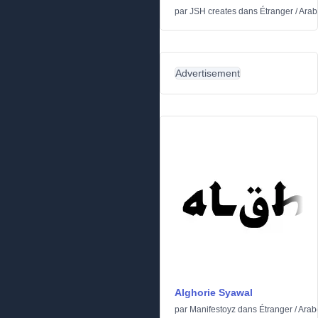
par
JSH creates
dans
Étranger
/
Arab
Advertisement
Alghorie Syawal
par
Manifestoyz
dans
Étranger
/
Arab