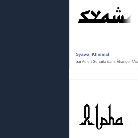
Syawal Khidmat
par
Adien Gunarta
dans
Étranger
/
Ar