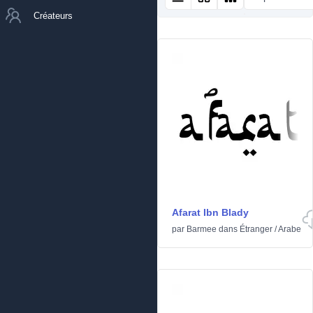
Créateurs
Afarat Ibn Blady
par
Barmee
dans
Étranger
/
Arabe