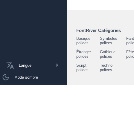
FontRiver Catégories
Basique
Symboles
Fant
polices
polices
poli
Étranger
Gothique
Fêt
polices
polices
poli
Langue
Script
Techno
polices
polices
Mode sombre