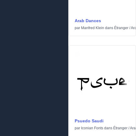
Arab Dances
par
Manfred Klein
dans
Étranger
/
Ar
Psuedo Saudi
par
Iconian Fonts
dans
Étranger
/
Ara