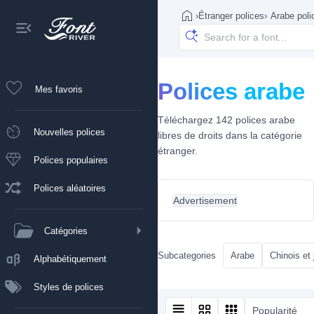
›
Étranger polices
›
Arabe poli
Polices arabe
Mes favoris
Téléchargez 142 polices arabe
Nouvelles polices
libres de droits dans la catégorie
étranger.
Polices populaires
Polices aléatoires
Advertisement
Catégories
Subcategories
Arabe
Chinois et
Alphabétiquement
Styles de polices
Popularité