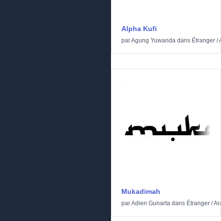
Alpha Kufi
par
Agung Yuwanda
dans
Étranger
/
Mukadimah
par
Adien Gunarta
dans
Étranger
/
Ar