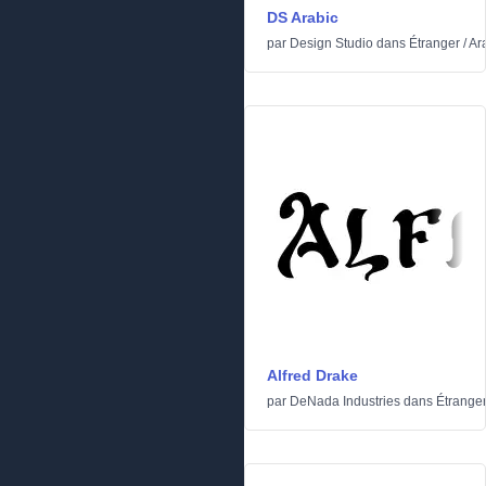
DS Arabic
par
Design Studio
dans
Étranger
/
Ar
Alfred Drake
par
DeNada Industries
dans
Étrange