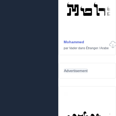
Mohammed
par
Vader
dans
Étranger
/
Arabe
Advertisement