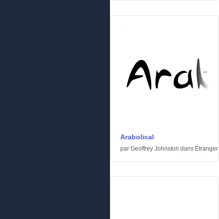
Arabolical
par
Geoffrey Johnston
dans
Étranger