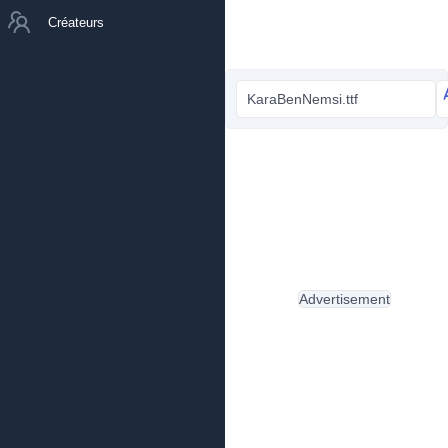
Créateurs
KaraBenNemsi.ttf
Advertisement