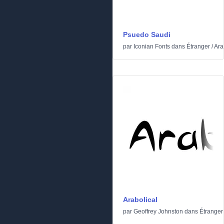
Psuedo Saudi
par
Iconian Fonts
dans
Étranger
/
Ara
Arabolical
par
Geoffrey Johnston
dans
Étranger