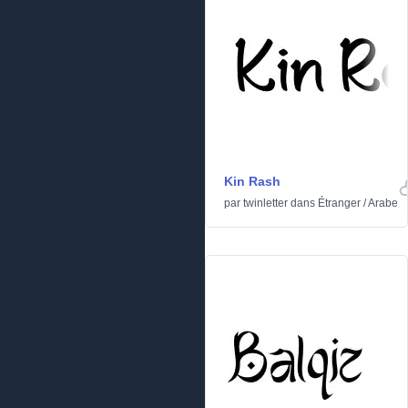
Kin Rash
par
twinletter
dans
Étranger
/
Arabe