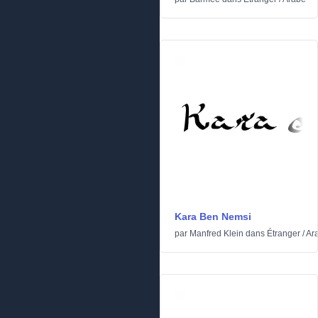
Kara Ben Nemsi
par
Manfred Klein
dans
Étranger
/
Ar