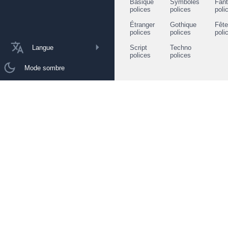
Basique
Symboles
Fant
polices
polices
poli
Étranger
Gothique
Fêt
polices
polices
poli
Langue
Script
Techno
polices
polices
Mode sombre