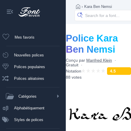
›
Kara Ben Nemsi
Police Kara
Mes favoris
Ben Nemsi
Nouvelles polices
Conçu par
Manfred Klein
Gratuit
Polices populaires
Notation
4.5
88 votes
Polices aléatoires
Catégories
Alphabétiquement
Styles de polices