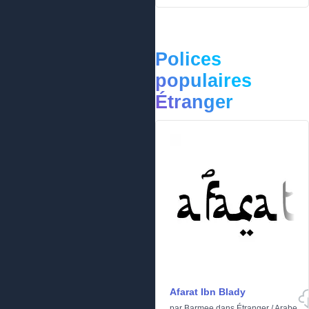
Polices
populaires
Étranger
Afarat Ibn Blady
par
Barmee
dans
Étranger
/
Arabe