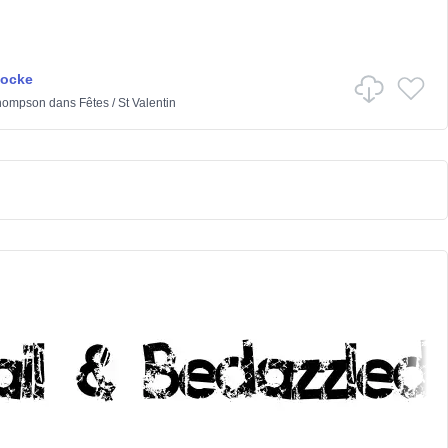
Locke
hompson
dans
Fêtes
/
St Valentin