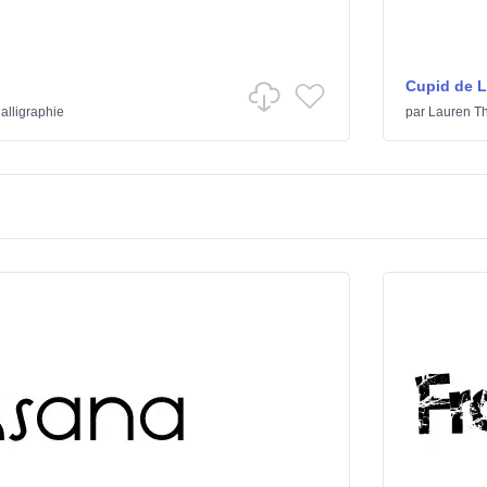
Cupid de 
alligraphie
par
Lauren T