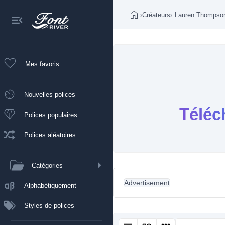
›
Créateurs
›
Lauren Thompso
Mes favoris
Nouvelles polices
Téléc
Polices populaires
Polices aléatoires
Catégories
Advertisement
Alphabétiquement
Styles de polices