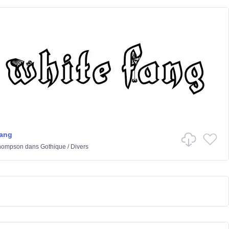
Fang
hompson
dans
Gothique
/
Divers