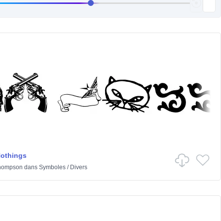
Nothings
hompson
dans
Symboles
/
Divers