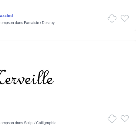
dazzled
hompson
dans
Fantaisie
/
Destroy
hompson
dans
Script
/
Calligraphie