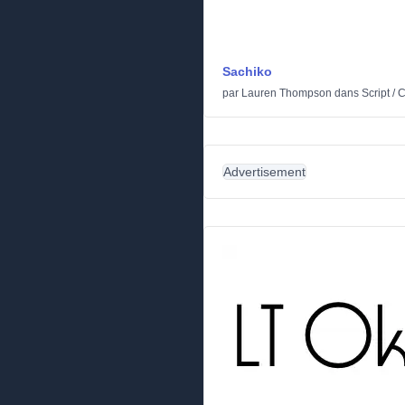
Sachiko
par
Lauren Thompson
dans
Script
/
C
Advertisement