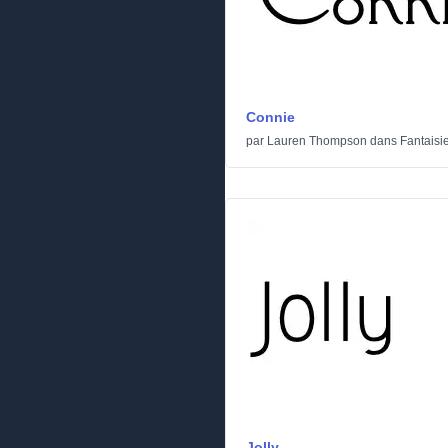
Connie
par
Lauren Thompson
dans
Fantaisi
Jolly