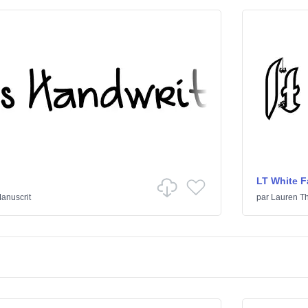
LT White 
anuscrit
par
Lauren T