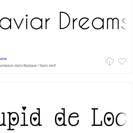
ams
hompson
dans
Basique
/
Sans serif