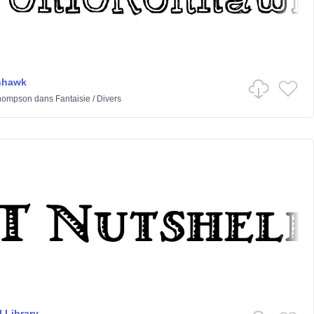
nhawk
hompson
dans
Fantaisie
/
Divers
 Library