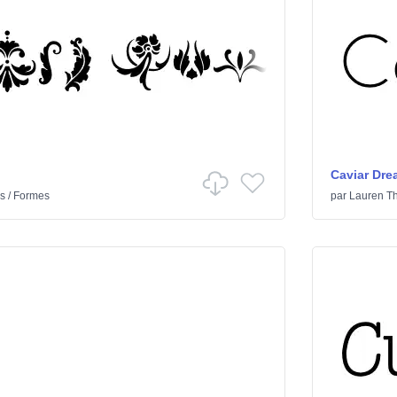
Caviar Dre
s
/
Formes
par
Lauren T