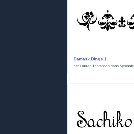
Damask Dings 1
par
Lauren Thompson
dans
Symbole