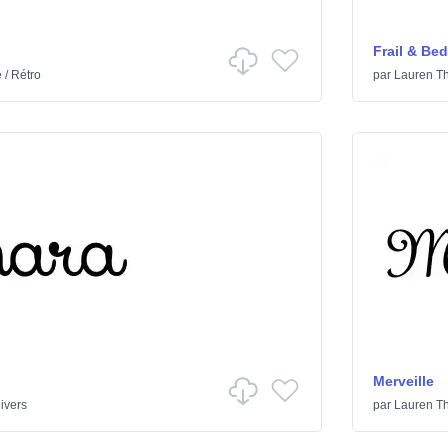
Frail & Be
e
/
Rétro
par
Lauren T
Merveille
ivers
par
Lauren T