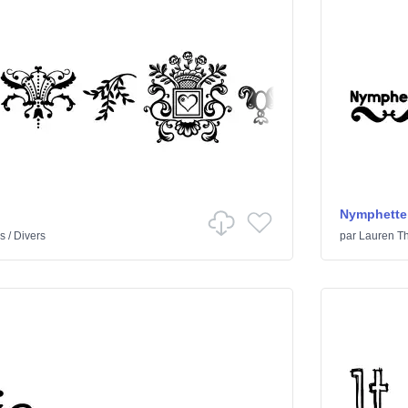
Nymphette
s
/
Divers
par
Lauren T