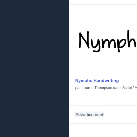
Nymphs Handwriting
par
Lauren Thompson
dans
Script
/
M
Advertisement