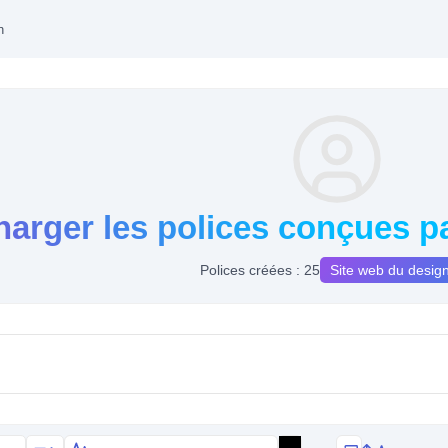
n
harger les polices conçues 
Polices créées : 25
Site web du desig