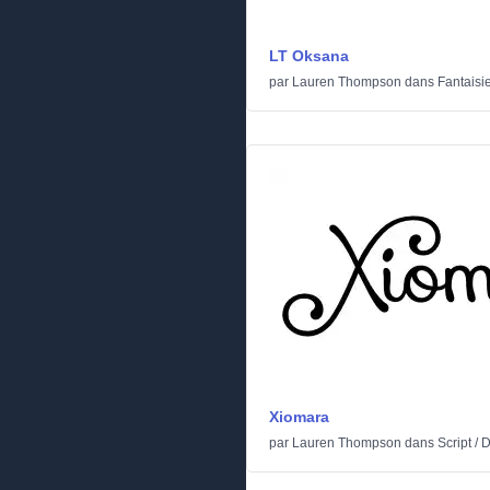
LT Oksana
par
Lauren Thompson
dans
Fantaisi
Xiomara
par
Lauren Thompson
dans
Script
/
D