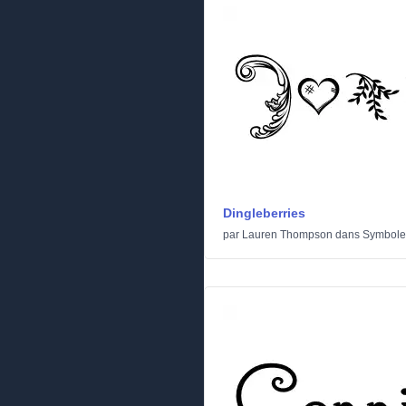
Dingleberries
par
Lauren Thompson
dans
Symbole