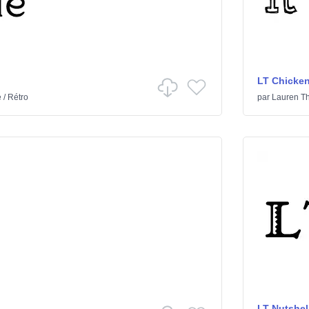
LT Chicke
e
/
Rétro
par
Lauren T
LT Nutshell