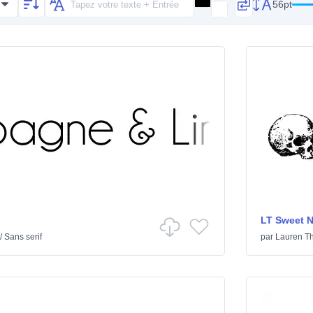
56pt
LT Sweet 
/
Sans serif
par
Lauren T