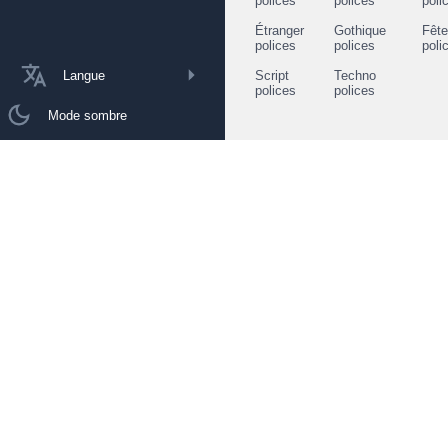
polices
polices
poli
Étranger
Gothique
Fêt
polices
polices
poli
Langue
Script
Techno
polices
polices
Mode sombre