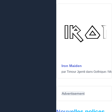
Iron Maiden
par
Timour Jgenti
dans
Gothique
/
Mo
Advertisement
Nouvelles polices