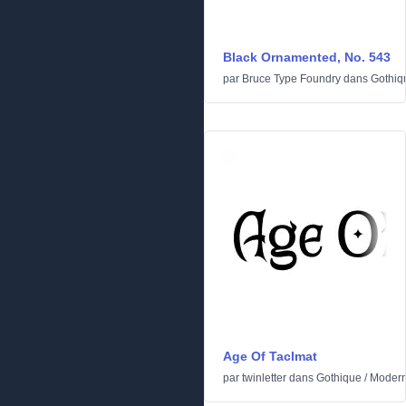
Black Ornamented, No. 543
par
Bruce Type Foundry
dans
Gothiq
Age Of Taclmat
par
twinletter
dans
Gothique
/
Moder