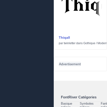
Thiqall
par
twinletter
dans
Gothique
/
Moder
Advertisement
FontRiver Catégories
Basique
Symboles
Fant