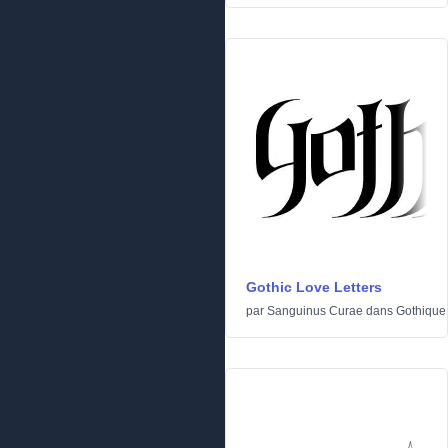
Gothic Love Letters
par
Sanguinus Curae
dans
Gothique