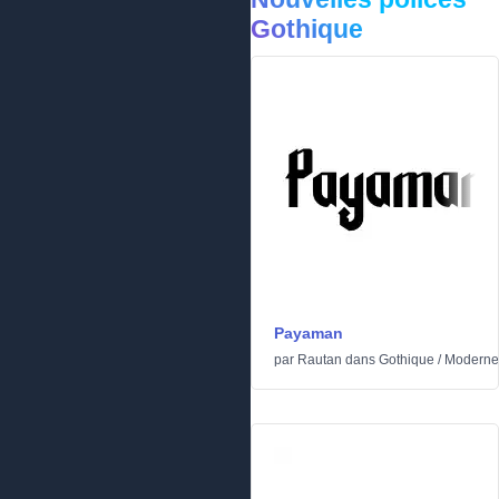
Gothique
Payaman
par
Rautan
dans
Gothique
/
Moderne