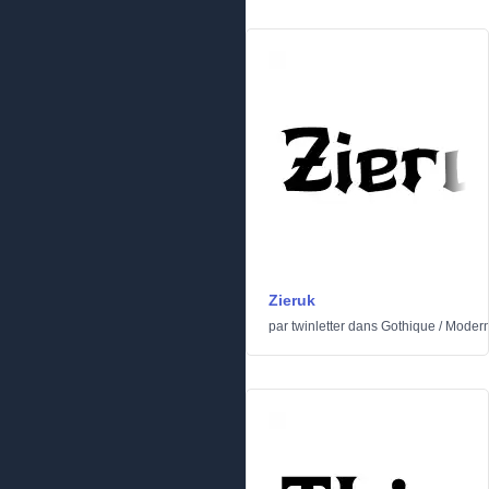
Zieruk
par
twinletter
dans
Gothique
/
Moder