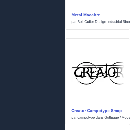
Metal Macabre
par
Bolt Cutter Design-Industrial Stre
Creator Campotype Smcp
par
campotype
dans
Gothique
/
Mode