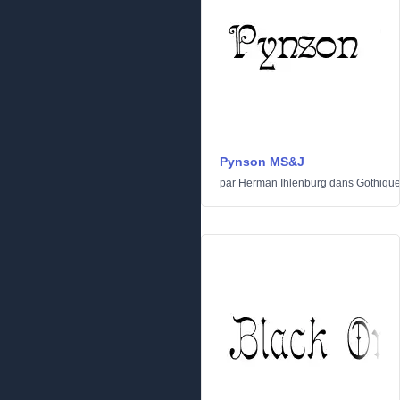
Pynson MS&J
par
Herman Ihlenburg
dans
Gothiqu