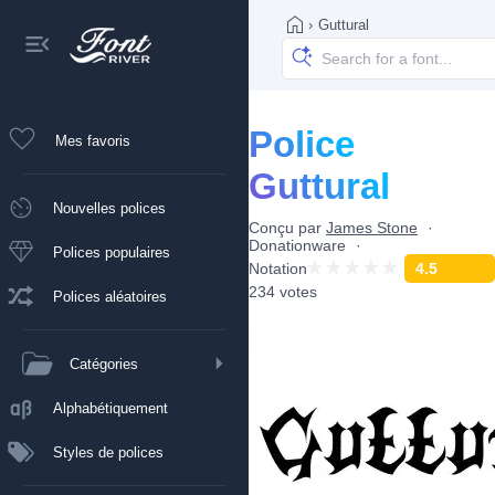
›
Guttural
Police
Mes favoris
Guttural
Nouvelles polices
Conçu par
James Stone
Donationware
Polices populaires
Notation
4.5
234 votes
Polices aléatoires
Catégories
Alphabétiquement
Styles de polices