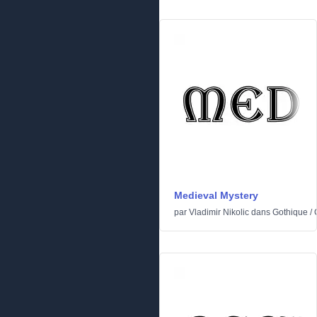
Medieval Mystery
par
Vladimir Nikolic
dans
Gothique
/