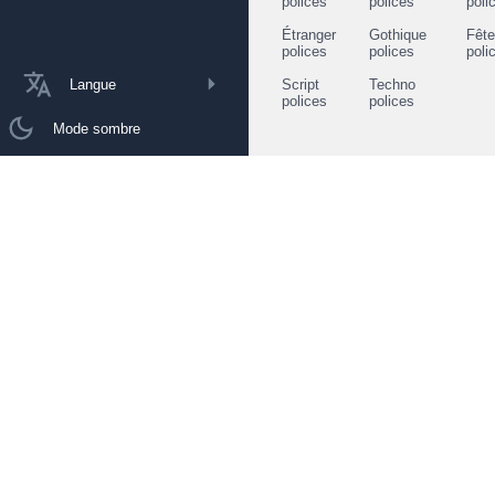
polices
polices
poli
Étranger
Gothique
Fêt
polices
polices
poli
Langue
Script
Techno
polices
polices
Mode sombre