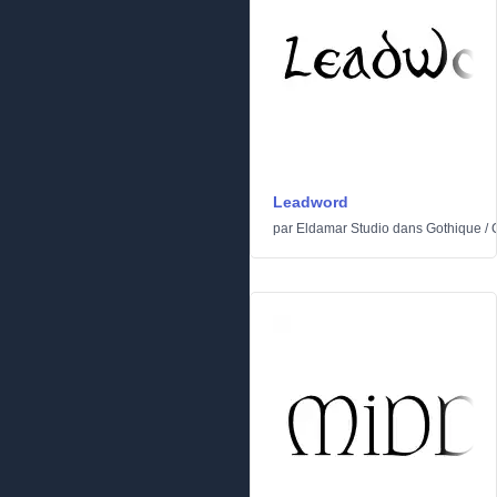
Leadword
par
Eldamar Studio
dans
Gothique
/