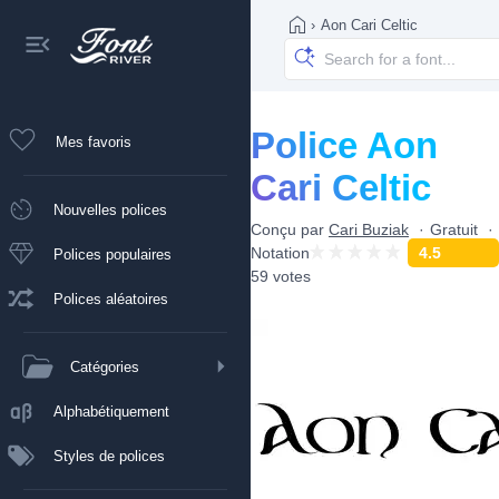
›
Aon Cari Celtic
Police Aon
Mes favoris
Cari Celtic
Nouvelles polices
Conçu par
Cari Buziak
Gratuit
Notation
4.5
Polices populaires
59 votes
Polices aléatoires
Catégories
Alphabétiquement
Styles de polices