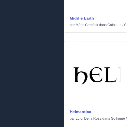
Middle Earth
par
Måns Grebäck
dans
Gothique
/
C
Helmantica
par
Luigi Della Rosa
dans
Gothique