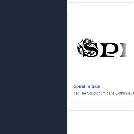
Spiral Initials
par
The Scriptorium
dans
Gothique
/