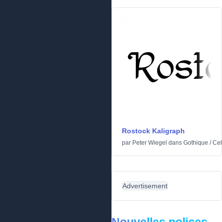
Rostock Kaligraph
par
Peter Wiegel
dans
Gothique
/
Cel
Advertisement