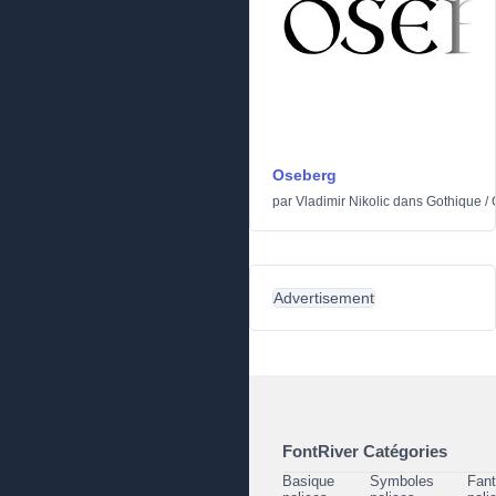
Oseberg
par
Vladimir Nikolic
dans
Gothique
/
Advertisement
FontRiver Catégories
Basique
Symboles
Fant