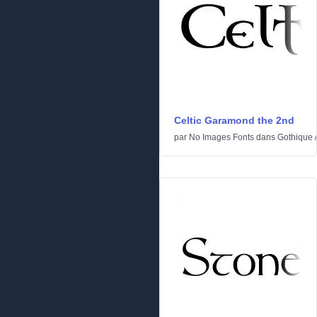
Celtic Garamond the 2nd
par
No Images Fonts
dans
Gothique