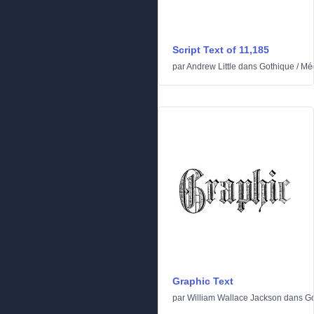
Script Text of 11,185
par
Andrew Little
dans
Gothique
/
Méd
Graphic Text
par
William Wallace Jackson
dans
Go