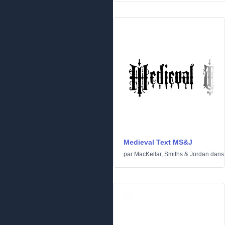
Medieval Text MS&J
par
MacKellar, Smiths & Jordan
dan