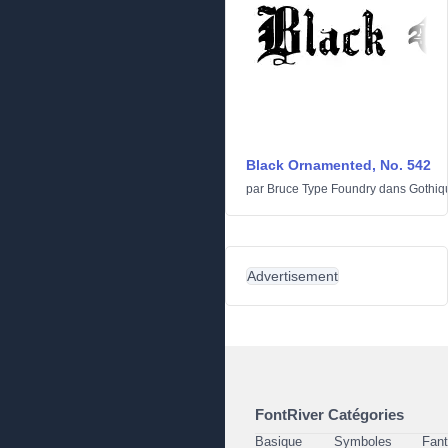
Black Ornamented, No. 542
par
Bruce Type Foundry
dans
Gothiq
Advertisement
FontRiver Catégories
Basique
Symboles
Fant