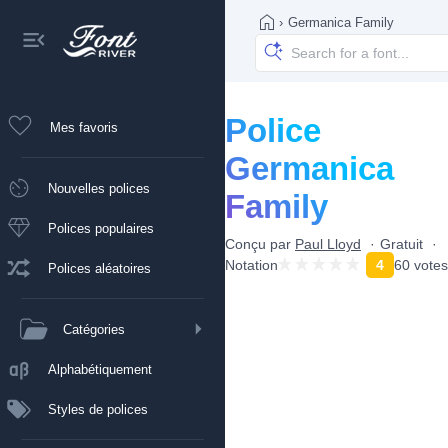
›
Germanica Family
Police
Mes favoris
Germanica
Nouvelles polices
Family
Polices populaires
Conçu par
Paul Lloyd
Gratuit
Notation
4
60 votes
Polices aléatoires
Catégories
Alphabétiquement
Styles de polices