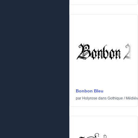
Bonbon Bleu
par
Holyrose
dans
Gothique
/
Médiév