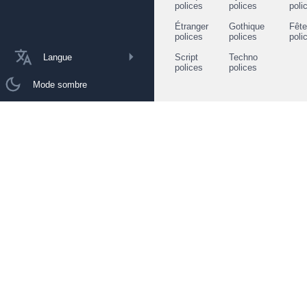
polices
polices
poli
Étranger
Gothique
Fêt
polices
polices
poli
Langue
Script
Techno
polices
polices
Mode sombre