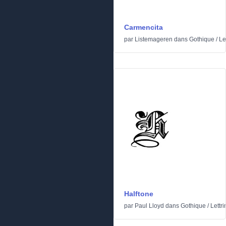
Carmencita
par
Listemageren
dans
Gothique
/
Le
Halftone
par
Paul Lloyd
dans
Gothique
/
Lettr