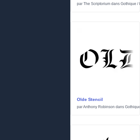
par
The Scriptorium
dans
Gothique
/
Olde Stencil
par
Anthony Robinson
dans
Gothiqu