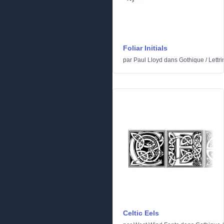
Foliar Initials
par
Paul Lloyd
dans
Gothique
/
Lettr
Celtic Eels