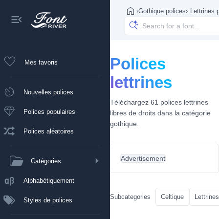
›
Gothique polices
›
Lettrines 
Polices
Mes favoris
lettrines
Nouvelles polices
Téléchargez 61 polices lettrines
Polices populaires
libres de droits dans la catégorie
gothique.
Polices aléatoires
Advertisement
Catégories
Alphabétiquement
Subcategories
Celtique
Lettrines
Styles de polices