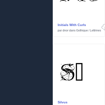
Initials With Curls
par
dnor
dans
Gothique
/
Lettrines
Silvus