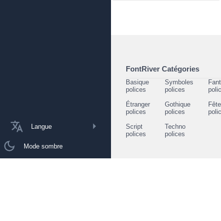
FontRiver Catégories
Basique
Symboles
Fant
polices
polices
poli
Étranger
Gothique
Fêt
polices
polices
poli
Langue
Script
Techno
polices
polices
Mode sombre