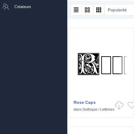
Créateurs
Popularité
Rose Caps
dans
Gothique
/
Lettrines