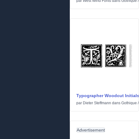
par
West Wind Fonts
dans
Gothique
Typographer Woodcut Initial
par
Dieter Steffmann
dans
Gothique
Advertisement