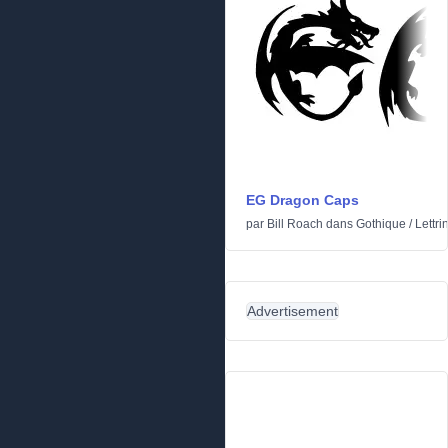
EG Dragon Caps
par
Bill Roach
dans
Gothique
/
Lettri
Advertisement