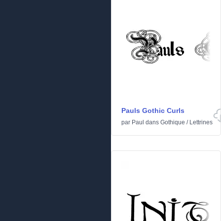
Pauls Gothic Curls
par
Paul
dans
Gothique
/
Lettrines