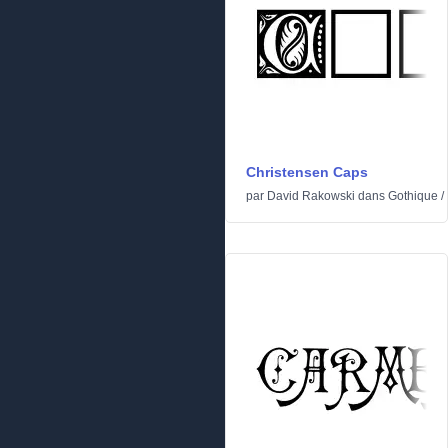
Christensen Caps
par
David Rakowski
dans
Gothique
/