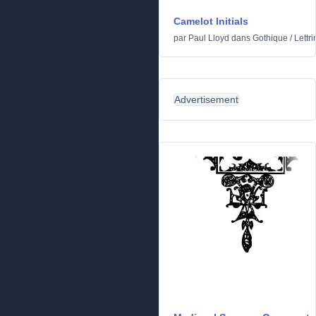
Camelot Initials
par
Paul Lloyd
dans
Gothique
/
Lettr
Advertisement