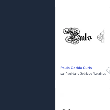
Pauls Gothic Curls
par
Paul
dans
Gothique
/
Lettrines