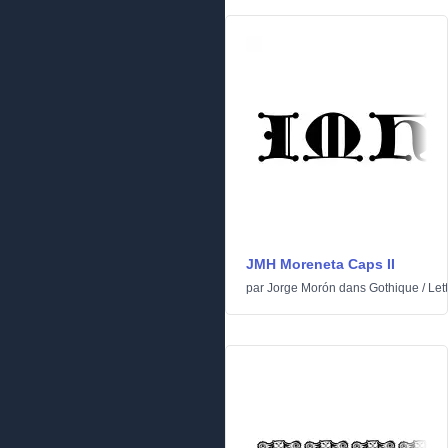
JMH Moreneta Caps II
par
Jorge Morón
dans
Gothique
/
Let