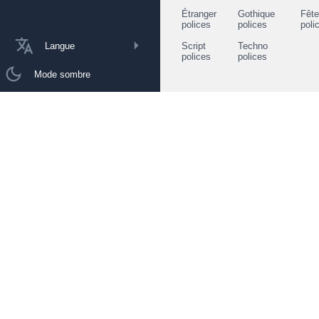
Étranger
Gothique
Fêt
polices
polices
poli
Langue
Script
Techno
polices
polices
Mode sombre