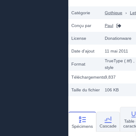
Catégorie
Gothique
›
Let
Conçu par
Paul
License
Donationware
Date d'ajout
11 mai 2011
TrueType (.ttf)
,
Format
style
Téléchargements
9,837
Taille du fichier
106 KB
Table
Cascade
caract
Spécimens