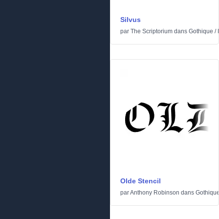
Silvus
par
The Scriptorium
dans
Gothique
/
Olde Stencil
par
Anthony Robinson
dans
Gothiqu