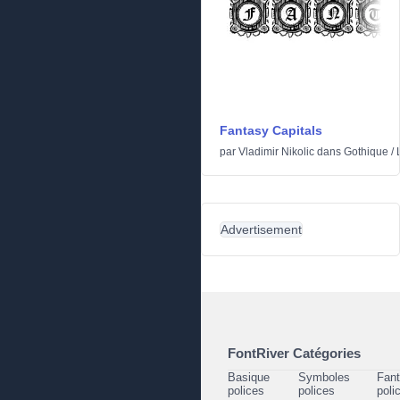
Fantasy Capitals
par
Vladimir Nikolic
dans
Gothique
/
Advertisement
FontRiver Catégories
Basique
Symboles
Fant
polices
polices
poli