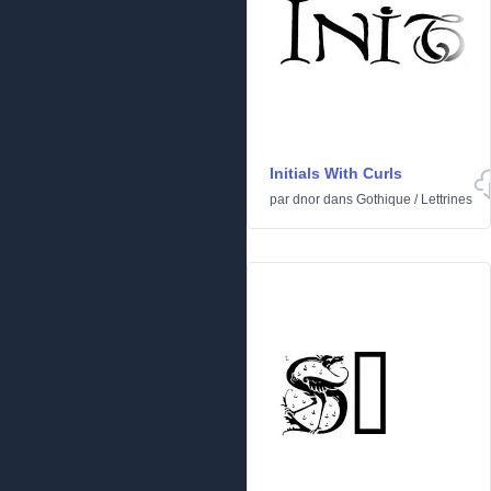
Initials With Curls
par
dnor
dans
Gothique
/
Lettrines