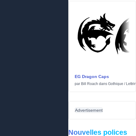
EG Dragon Caps
par
Bill Roach
dans
Gothique
/
Lettri
Advertisement
Nouvelles polices