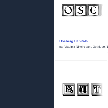
Oseberg Capitals
par
Vladimir Nikolic
dans
Gothique
/