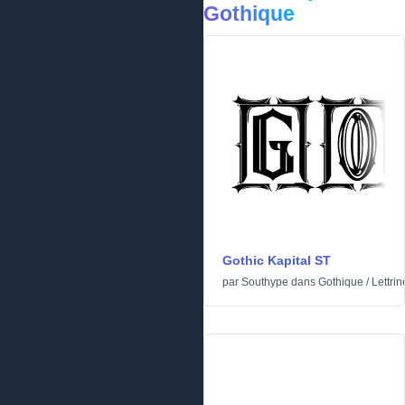
Gothique
Gothic Kapital ST
par
Southype
dans
Gothique
/
Lettrin