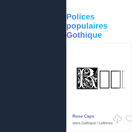
Polices
populaires
Gothique
Rose Caps
dans
Gothique
/
Lettrines