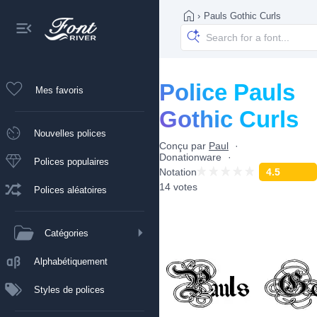
›
Pauls Gothic Curls
Police Pauls
Mes favoris
Gothic Curls
Nouvelles polices
Conçu par
Paul
Donationware
Polices populaires
Notation
4.5
14 votes
Polices aléatoires
Catégories
Alphabétiquement
Styles de polices