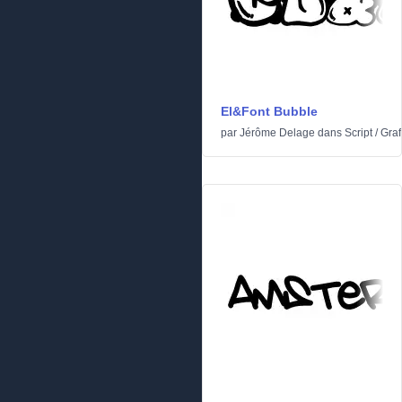
El&Font Bubble
par
Jérôme Delage
dans
Script
/
Graff