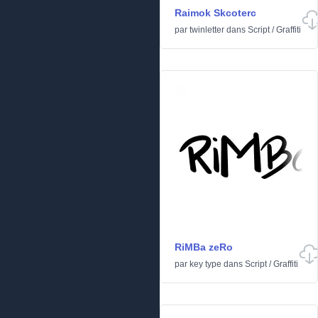
Raimok Skcoterc
par
twinletter
dans
Script
/
Graffiti
RiMBa zeRo
par
key type
dans
Script
/
Graffiti