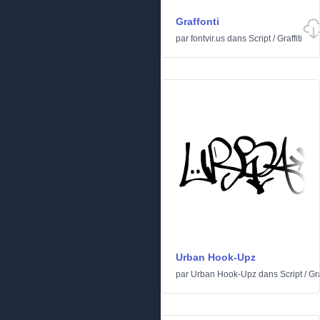
Graffonti
par
fontvir.us
dans
Script
/
Graffiti
Urban Hook-Upz
par
Urban Hook-Upz
dans
Script
/
Gra