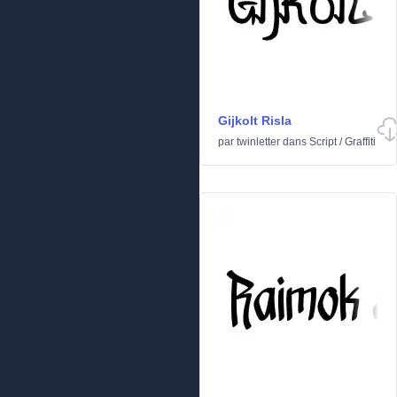
Gijkolt Risla
par
twinletter
dans
Script
/
Graffiti