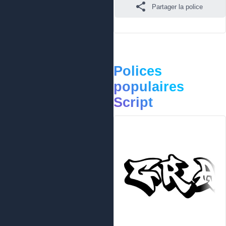
Partager la police
Polices
populaires
Script