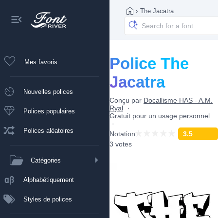
›
The Jacatra
Police The
Mes favoris
Jacatra
Nouvelles polices
Conçu par
Docallisme HAS - A.M.
Ryal
Polices populaires
Gratuit pour un usage personnel
Polices aléatoires
Notation
3.5
3 votes
Catégories
Alphabétiquement
Styles de polices