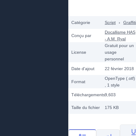
Catégorie
Script
›
Graffiti
Docallisme HAS
Conçu par
- A.M. Ryal
Gratuit pour un
License
usage
personnel
Date d'ajout
22 février 2018
OpenType (.otf)
Format
, 1
style
Téléchargements
9,603
Taille du fichier
175 KB