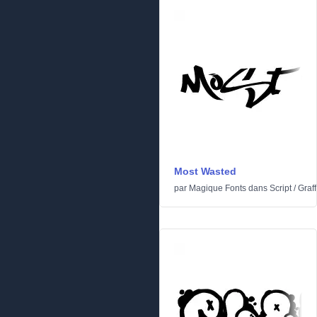
Most Wasted
par
Magique Fonts
dans
Script
/
Graffi