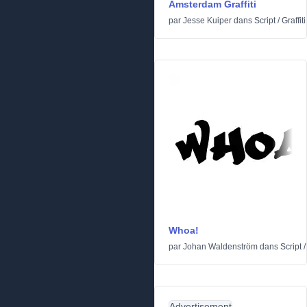
Amsterdam Graffiti
par
Jesse Kuiper
dans
Script
/
Graffiti
Whoa!
par
Johan Waldenström
dans
Script
Advertisement