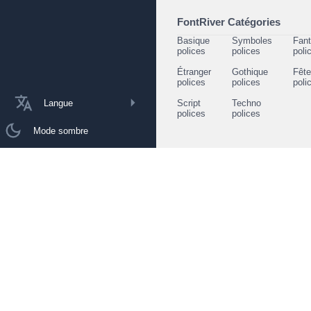
FontRiver Catégories
Basique
Symboles
Fant
polices
polices
poli
Étranger
Gothique
Fêt
polices
polices
poli
Langue
Script
Techno
polices
polices
Mode sombre