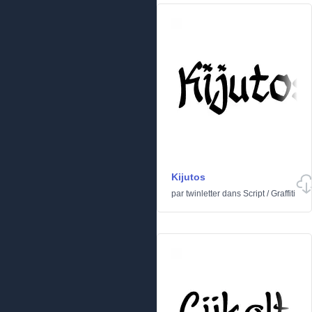
Kijutos
par
twinletter
dans
Script
/
Graffiti