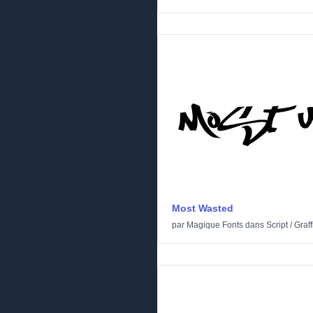
Most Wasted
par
Magique Fonts
dans
Script
/
Graffi