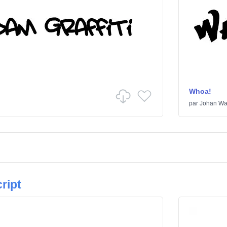
Whoa!
par
Johan Wa
ript