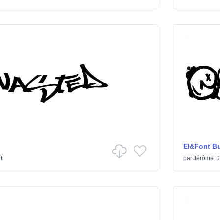
El&Font B
ti
par
Jérôme D