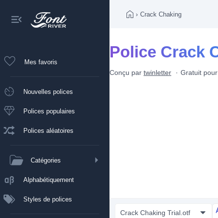
›
Crack Chaking
Police Crack 
Mes favoris
Conçu par
twinletter
Gratuit pou
Nouvelles polices
Polices populaires
Polices aléatoires
Catégories
Alphabétiquement
Styles de polices
Crack Chaking Trial.otf