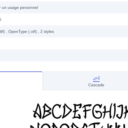
ur un usage personnel
5
ttf)
, OpenType (.otf)
, 2
styles
Cascade