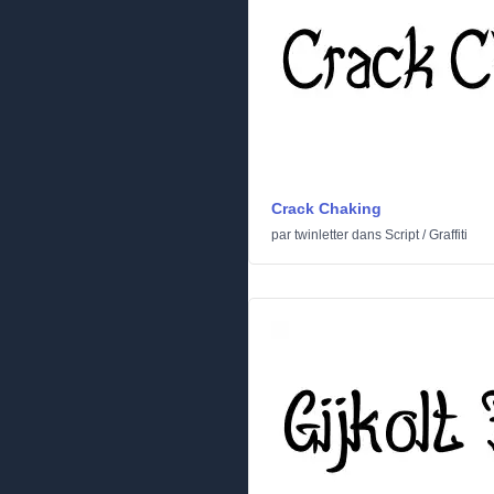
Crack Chaking
par
twinletter
dans
Script
/
Graffiti