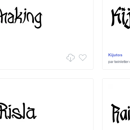
Kijutos
par
twinletter