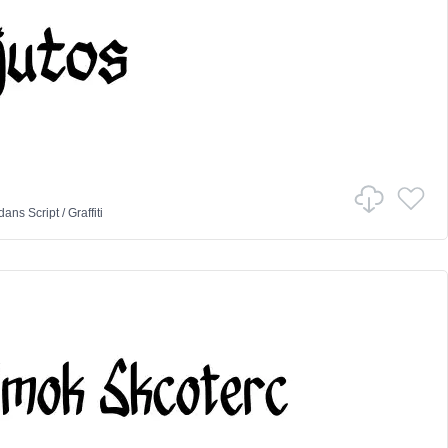
dans
Script
/
Graffiti