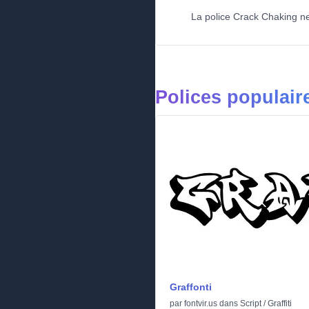
La police Crack Chaking ne 
Polices populair
Graffonti
par
fontvir.us
dans
Script
/
Graffiti