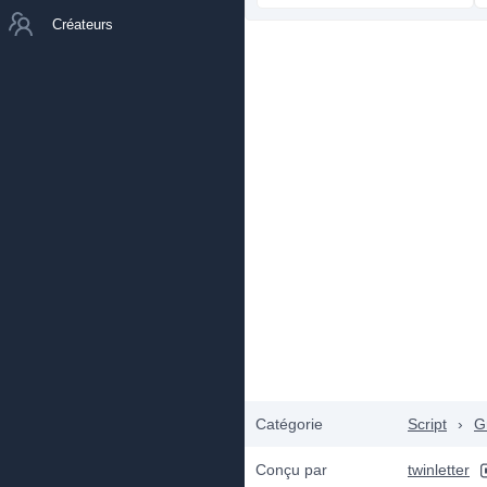
Créateurs
Catégorie
Script
›
Gr
Conçu par
twinletter