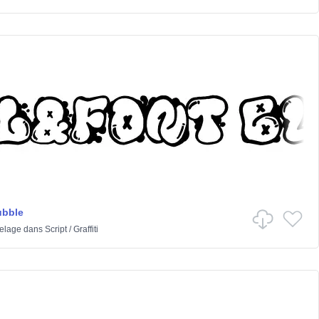
ubble
elage
dans
Script
/
Graffiti