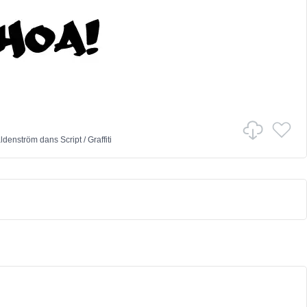
ldenström
dans
Script
/
Graffiti