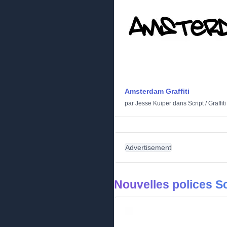
Amsterdam Graffiti
par
Jesse Kuiper
dans
Script
/
Graffiti
Advertisement
Nouvelles polices Sc