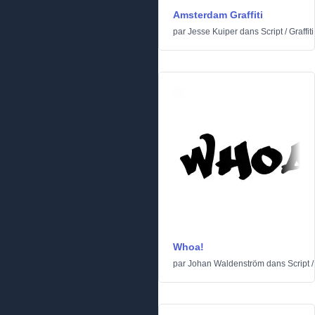
Amsterdam Graffiti
par
Jesse Kuiper
dans
Script
/
Graffiti
Whoa!
par
Johan Waldenström
dans
Script