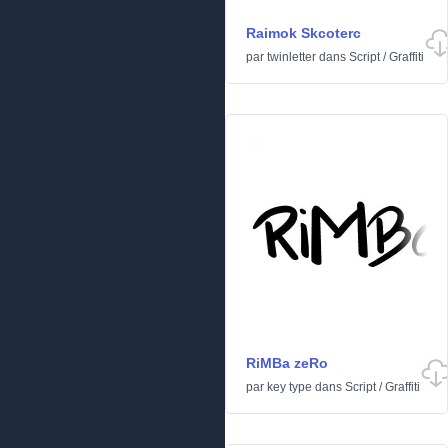
Raimok Skcoterc
par
twinletter
dans
Script
/
Graffiti
RiMBa zeRo
par
key type
dans
Script
/
Graffiti