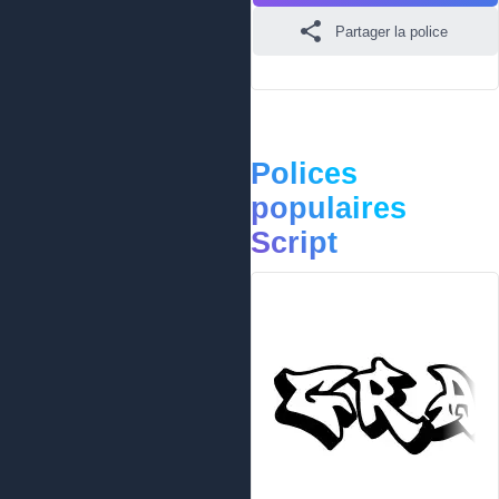
Partager la police
Polices
populaires
Script