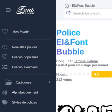
›
El&Font Bubble
Police
Mes favoris
El&Font
Nouvelles polices
Bubble
Polices populaires
Conçu par
Jérôme Delage
Gratuit pour un usage personnel
Polices aléatoires
Notation
4.5
212 votes
Catégories
Alphabétiquement
Styles de polices