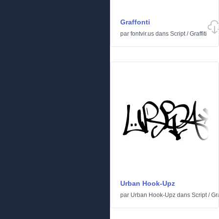
Graffonti
par
fontvir.us
dans
Script
/
Graffiti
Urban Hook-Upz
par
Urban Hook-Upz
dans
Script
/
Gra