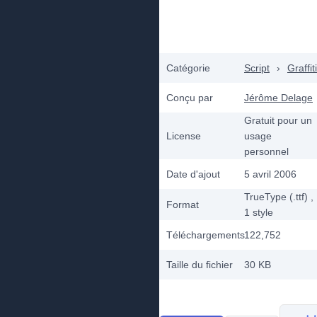
Catégorie
Script
›
Graffiti
Conçu par
Jérôme Delage
Gratuit pour un
License
usage
personnel
Date d'ajout
5 avril 2006
TrueType (.ttf)
,
Format
1
style
Téléchargements
122,752
Taille du fichier
30 KB