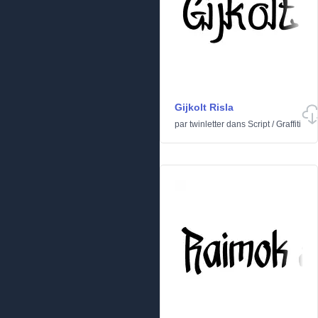
Gijkolt Risla
par
twinletter
dans
Script
/
Graffiti