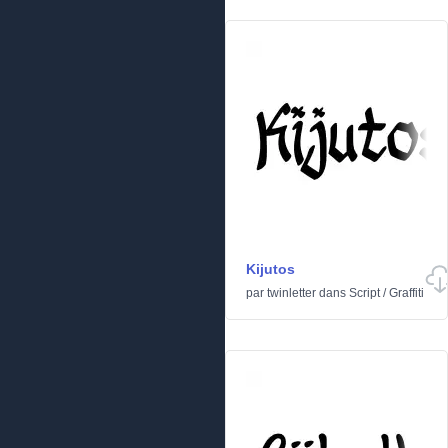
Kijutos
par
twinletter
dans
Script
/
Graffiti