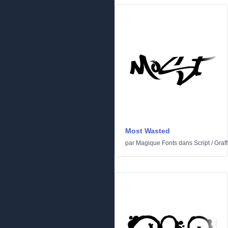
Most Wasted
par
Magique Fonts
dans
Script
/
Graffi