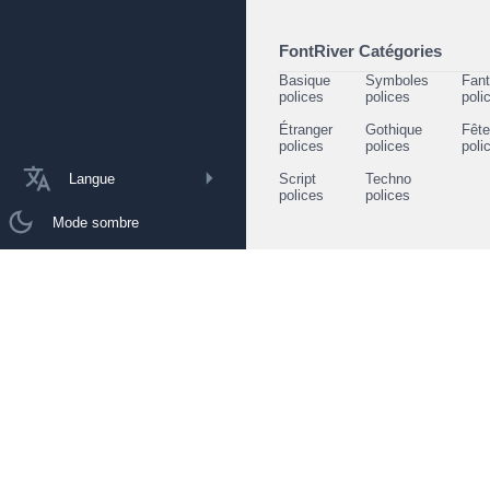
FontRiver Catégories
Basique
Symboles
Fant
polices
polices
poli
Étranger
Gothique
Fêt
polices
polices
poli
Langue
Script
Techno
polices
polices
Mode sombre