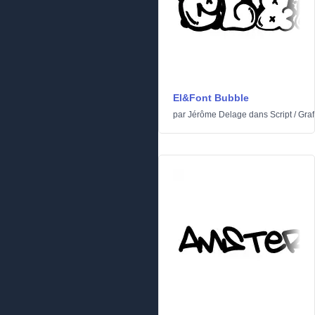
El&Font Bubble
par
Jérôme Delage
dans
Script
/
Graff