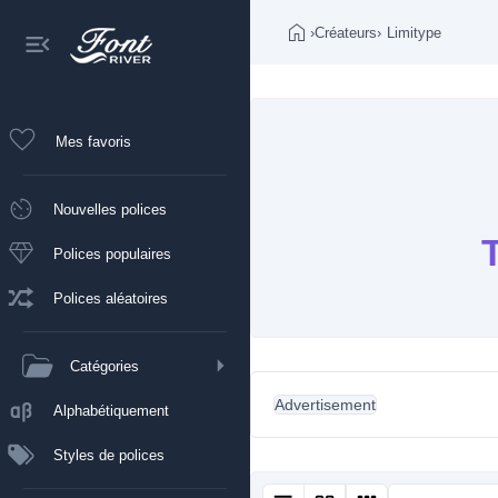
›
Créateurs
›
Limitype
Mes favoris
Nouvelles polices
Polices populaires
Polices aléatoires
Catégories
Advertisement
Alphabétiquement
Styles de polices