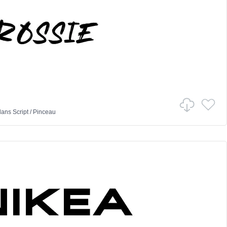
ans
Script
/
Pinceau