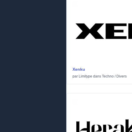
Xenku
par
Limitype
dans
Techno
/
Divers