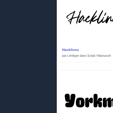
Hacklines
par
Limitype
dans
Script
/
Manuscrit