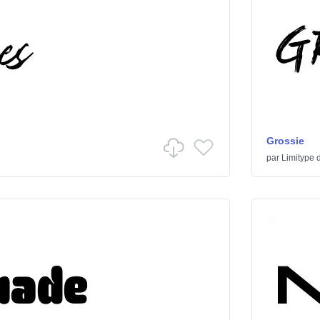
Grossie
par
Limitype
d