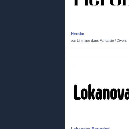
Heraka
par
Limitype
dans
Fantaisie
/
Divers
Lokanova Rounded