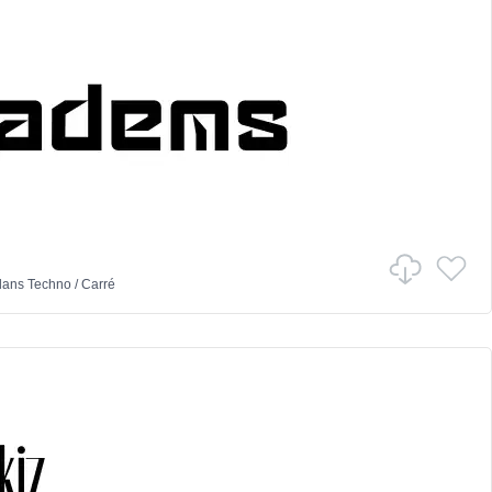
ans
Techno
/
Carré