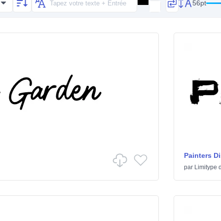
56pt
Painters D
par
Limitype
d