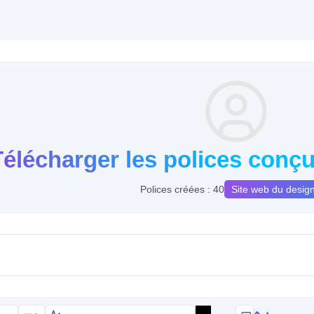
Télécharger les polices conç
Polices créées : 40
Site web du desig