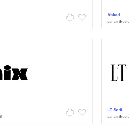
Abkad
par
Limitype
d
LT Serif
if
par
Limitype
d