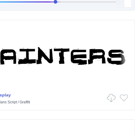
isplay
ans
Script
/
Graffiti