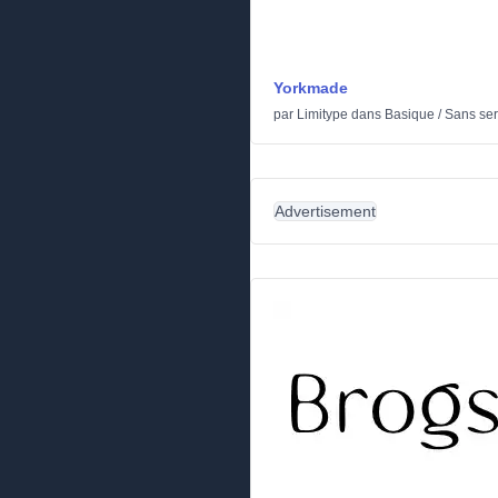
Yorkmade
par
Limitype
dans
Basique
/
Sans ser
Advertisement