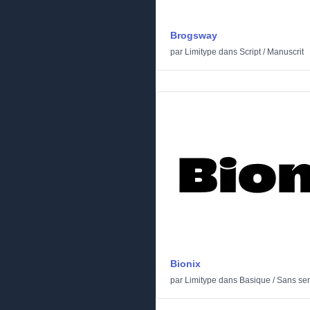
Brogsway
par
Limitype
dans
Script
/
Manuscrit
Bionix
par
Limitype
dans
Basique
/
Sans ser