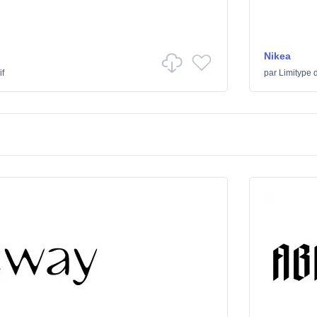
Nikea
if
par
Limitype
d