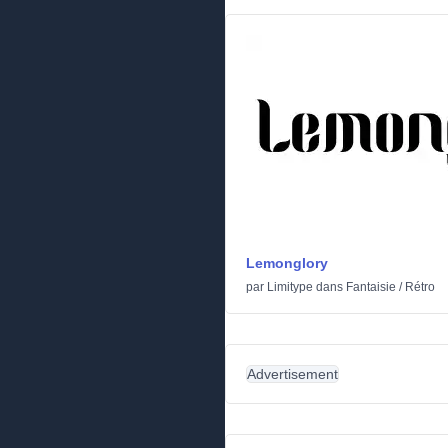
Lemonglory
par
Limitype
dans
Fantaisie
/
Rétro
Advertisement