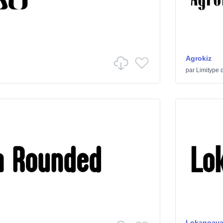
Agrokiz
par
Limitype
d
Lokanoava