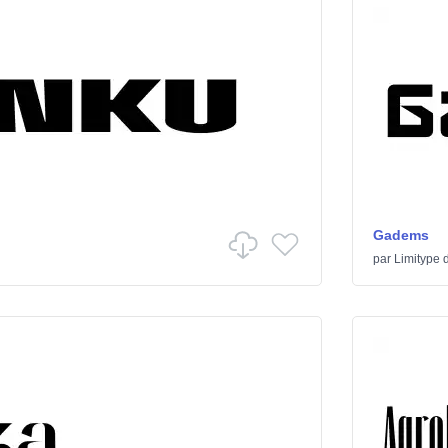
Gadems
par
Limitype
d