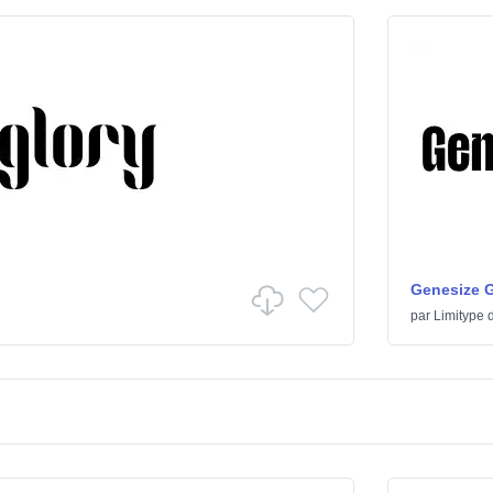
Genesize 
par
Limitype
d