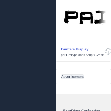
Painters Display
par
Limitype
dans
Script
/
Graffiti
Advertisement
FontRiver Catégories