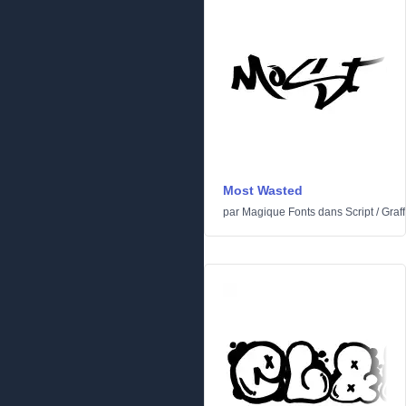
Most Wasted
par
Magique Fonts
dans
Script
/
Graffi