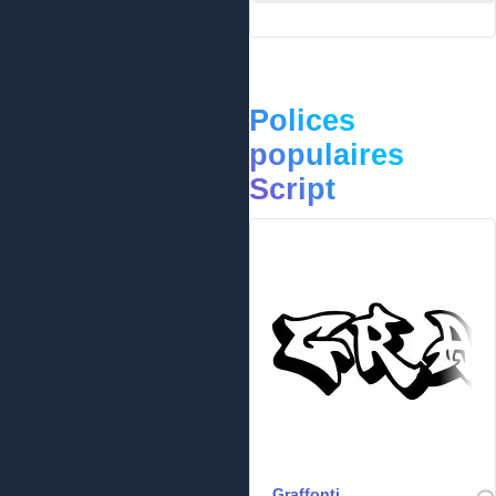
Polices
populaires
Script
Graffonti