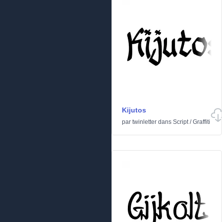
Kijutos
par
twinletter
dans
Script
/
Graffiti