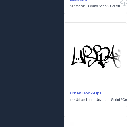
par
fontvir.us
dans
Script
/
Graffiti
Urban Hook-Upz
par
Urban Hook-Upz
dans
Script
/
Gra