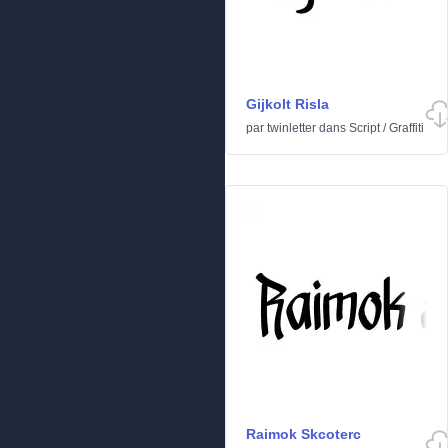
Gijkolt Risla
par
twinletter
dans
Script
/
Graffiti
Raimok Skcoterc