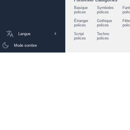
Basique
Symboles
Fant
polices
polices
poli
Étranger
Gothique
Fêt
polices
polices
poli
Langue
Script
Techno
polices
polices
Mode sombre