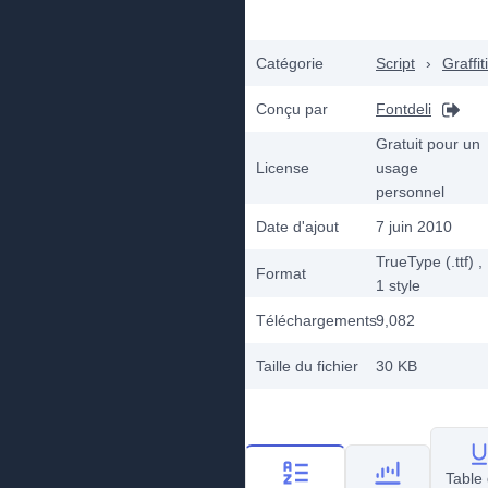
Catégorie
Script
›
Graffiti
Conçu par
Fontdeli
Gratuit pour un
License
usage
personnel
Date d'ajout
7 juin 2010
TrueType (.ttf)
,
Format
1
style
Téléchargements
9,082
Taille du fichier
30 KB
Table