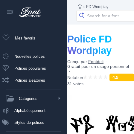
›
FD Wordplay
Police FD
Mes favoris
Wordplay
Nouvelles polices
Conçu par
Fontdeli
Gratuit pour un usage personnel
Polices populaires
Notation
4.5
Polices aléatoires
31 votes
Catégories
Alphabétiquement
Styles de polices