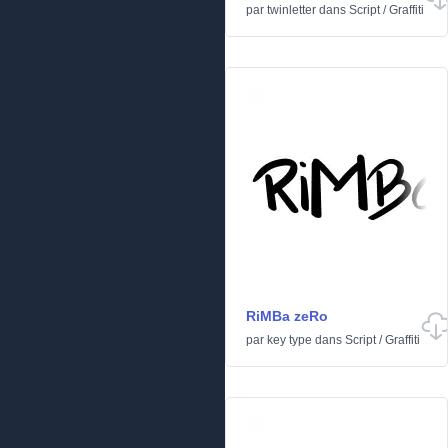
par
twinletter
dans
Script
/
Graffiti
RiMBa zeRo
par
key type
dans
Script
/
Graffiti