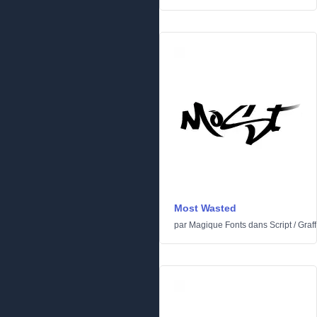
Most Wasted
par
Magique Fonts
dans
Script
/
Graffi