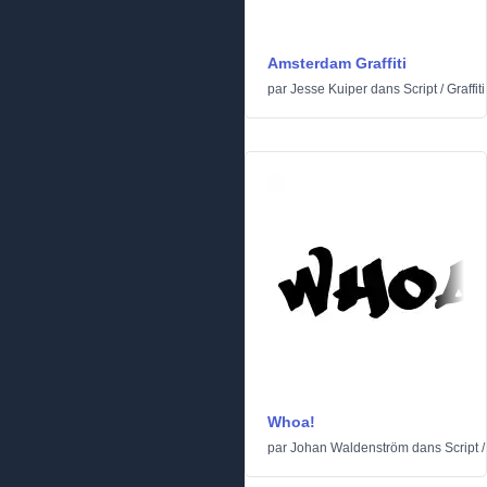
Amsterdam Graffiti
par
Jesse Kuiper
dans
Script
/
Graffiti
Whoa!
par
Johan Waldenström
dans
Script