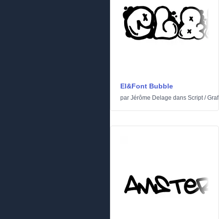
El&Font Bubble
par
Jérôme Delage
dans
Script
/
Graff