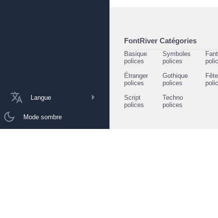
FontRiver Catégories
Basique
Symboles
Fant
polices
polices
poli
Étranger
Gothique
Fêt
polices
polices
poli
Langue
Script
Techno
polices
polices
Mode sombre