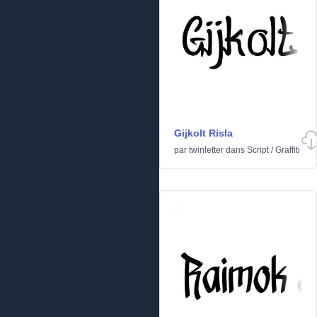
Gijkolt Risla
par
twinletter
dans
Script
/
Graffiti