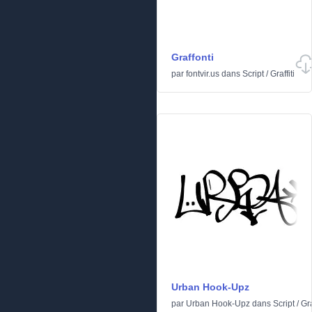
Graffonti
par
fontvir.us
dans
Script
/
Graffiti
Urban Hook-Upz
par
Urban Hook-Upz
dans
Script
/
Gra