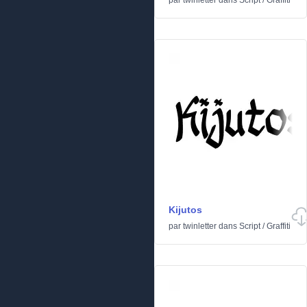
par
twinletter
dans
Script
/
Graffiti
Kijutos
par
twinletter
dans
Script
/
Graffiti