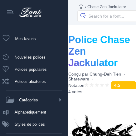
›
Chase Zen Jackulator
Police Chase
Mes favoris
Zen
Nouvelles polices
Jackulator
Polices populaires
Conçu par
Chung-Deh Tien
Shareware
Polices aléatoires
Notation
4.5
4 votes
Catégories
Alphabétiquement
Styles de polices