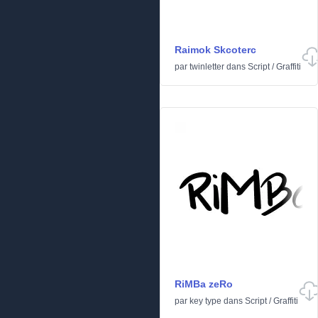
Raimok Skcoterc
par
twinletter
dans
Script
/
Graffiti
RiMBa zeRo
par
key type
dans
Script
/
Graffiti