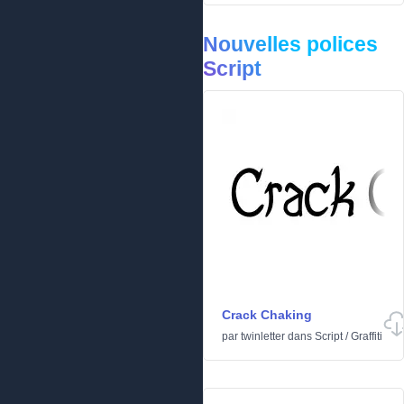
Nouvelles polices
Script
Crack Chaking
par
twinletter
dans
Script
/
Graffiti