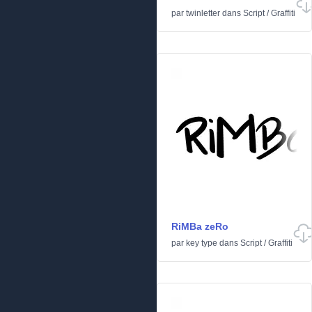
par
twinletter
dans
Script
/
Graffiti
RiMBa zeRo
par
key type
dans
Script
/
Graffiti