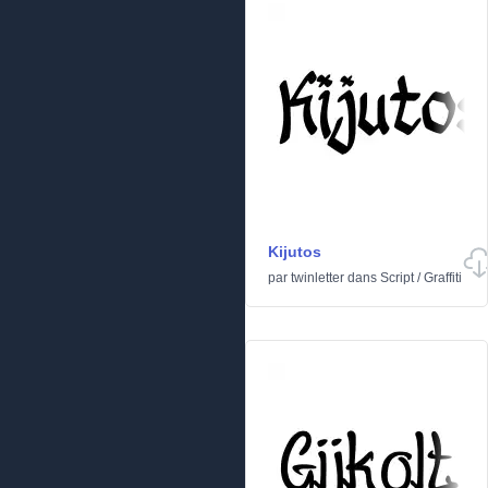
Kijutos
par
twinletter
dans
Script
/
Graffiti