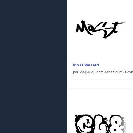
Most Wasted
par
Magique Fonts
dans
Script
/
Graffi