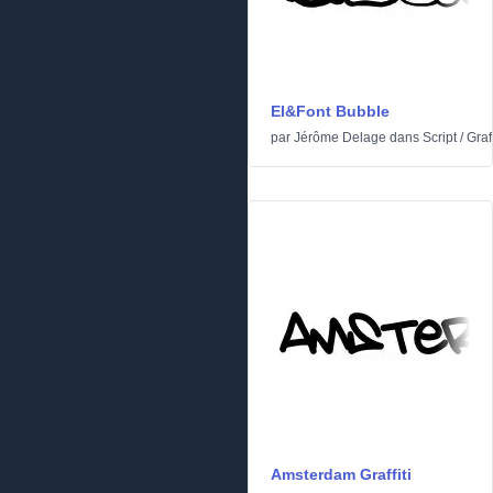
El&Font Bubble
par
Jérôme Delage
dans
Script
/
Graff
Amsterdam Graffiti