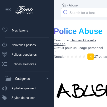
›
Abuse
Police Abuse
Mes favoris
Conçu par
Damien Gosset -
sweeep
Nouvelles polices
Gratuit pour un usage personnel
Polices populaires
Notation
4
37 votes
Polices aléatoires
Catégories
Alphabétiquement
Styles de polices