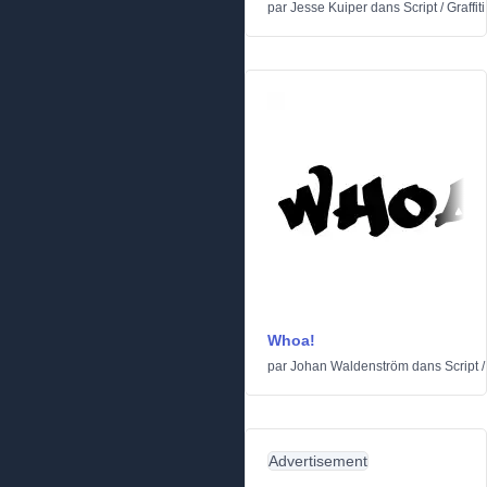
par
Jesse Kuiper
dans
Script
/
Graffiti
Whoa!
par
Johan Waldenström
dans
Script
Advertisement