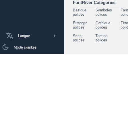
FontRiver Catégories
Basique
Symboles
Fant
polices
polices
poli
Étranger
Gothique
Fêt
polices
polices
poli
Langue
Script
Techno
polices
polices
Mode sombre