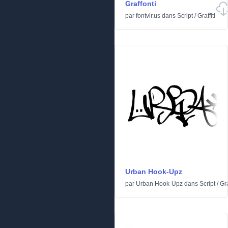
Graffonti
par
fontvir.us
dans
Script
/
Graffiti
Urban Hook-Upz
par
Urban Hook-Upz
dans
Script
/
Gra