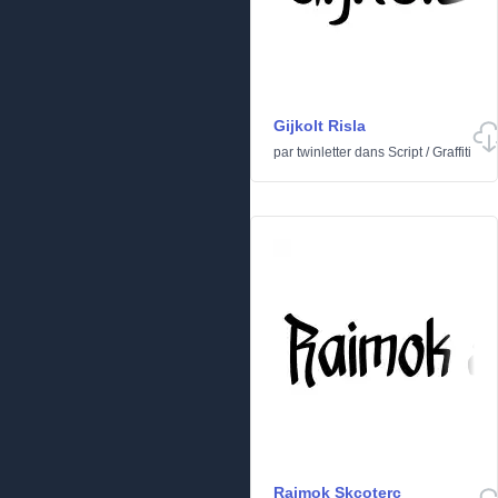
Gijkolt Risla
par
twinletter
dans
Script
/
Graffiti
Raimok Skcoterc