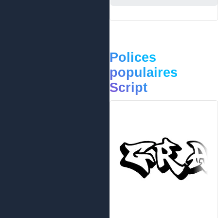
Polices
populaires
Script