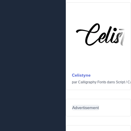
Celistyne
par
Calligraphy Fonts
dans
Script
/
Ca
Advertisement