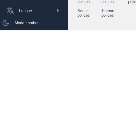
polices
polices
poli
Langue
Script
Techno
polices
polices
Mode sombre