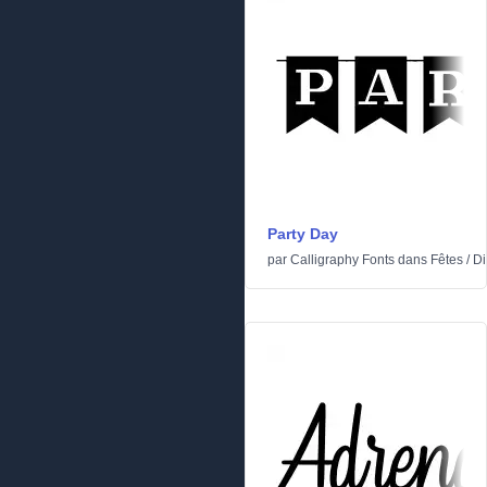
Party Day
par
Calligraphy Fonts
dans
Fêtes
/
Di