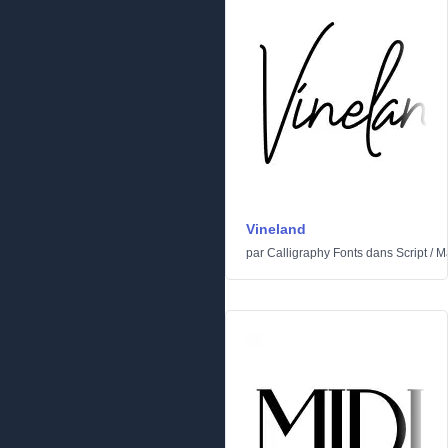
Vineland
par
Calligraphy Fonts
dans
Script
/
Ma