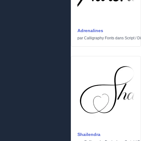
Adrenalines
par
Calligraphy Fonts
dans
Script
/
Di
Shailendra