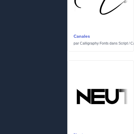
Canales
par
Calligraphy Fonts
dans
Script
/
Ca