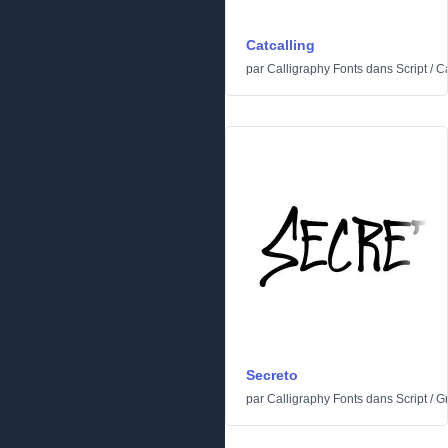
Catcalling
par
Calligraphy Fonts
dans
Script
/
Ca
Secreto
par
Calligraphy Fonts
dans
Script
/
Gr