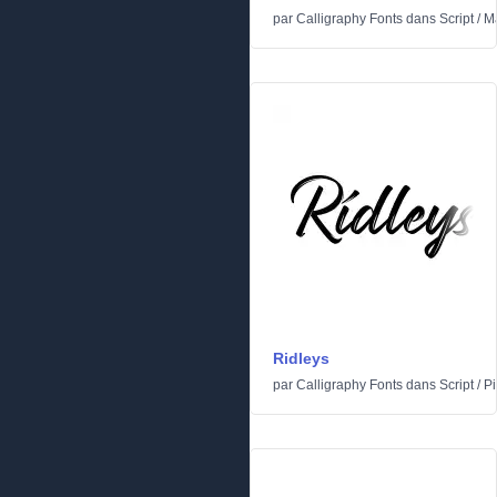
par
Calligraphy Fonts
dans
Script
/
Ma
Ridleys
par
Calligraphy Fonts
dans
Script
/
P