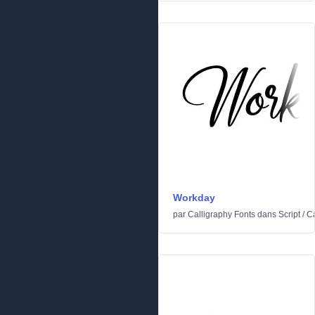
Workday
par
Calligraphy Fonts
dans
Script
/
Ca