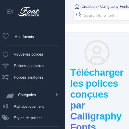
›
Créateurs
›
Calligraphy Font
Mes favoris
Nouvelles polices
Polices populaires
Télécharger
Polices aléatoires
les polices
conçues
Catégories
par
Alphabétiquement
Calligraphy
Styles de polices
Fonts