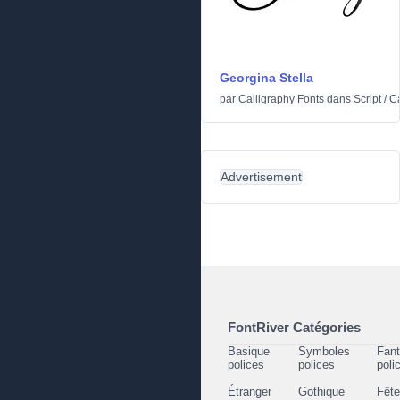
Georgina Stella
par
Calligraphy Fonts
dans
Script
/
Ca
Advertisement
FontRiver Catégories
Basique
Symboles
Fant
polices
polices
poli
Étranger
Gothique
Fêt