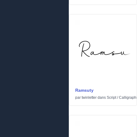
Ramsuty
par
twinletter
dans
Script
/
Calligraph