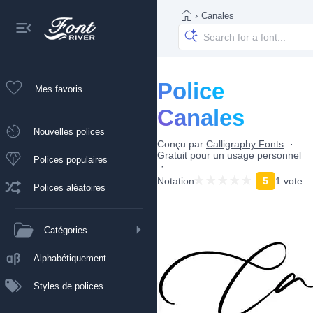
›
Canales
Police
Mes favoris
Canales
Nouvelles polices
Conçu par
Calligraphy Fonts
Gratuit pour un usage personnel
Polices populaires
Notation
5
1 vote
Polices aléatoires
Catégories
Alphabétiquement
Styles de polices