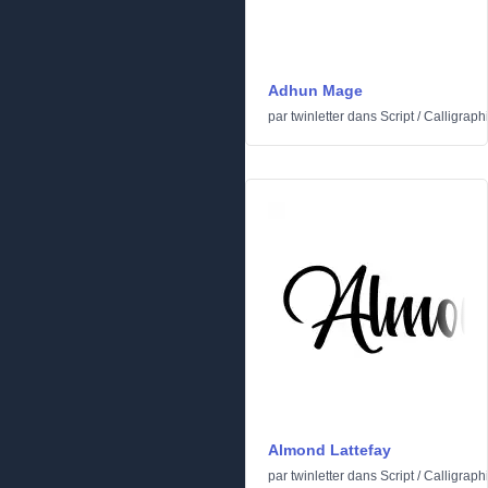
Adhun Mage
par
twinletter
dans
Script
/
Calligraph
Almond Lattefay
par
twinletter
dans
Script
/
Calligraph