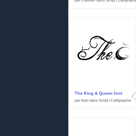
par
ClaudeP
dans
Script
/
Calligraph
The King & Queen font
par
bran
dans
Script
/
Calligraphie