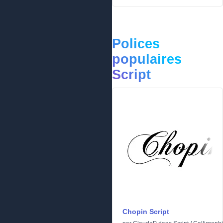
Polices
populaires
Script
Chopin Script