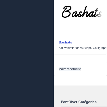
Bashats
par
twinletter
dans
Script
/
Calligraph
Advertisement
FontRiver Catégories