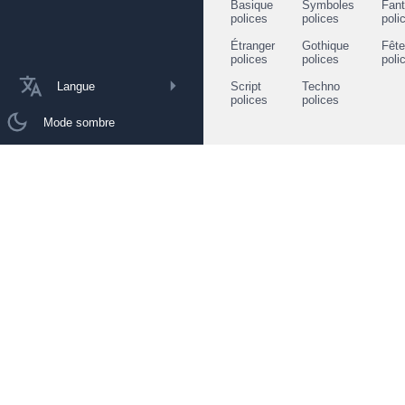
Basique
Symboles
Fant
polices
polices
poli
Étranger
Gothique
Fêt
polices
polices
poli
Langue
Script
Techno
polices
polices
Mode sombre