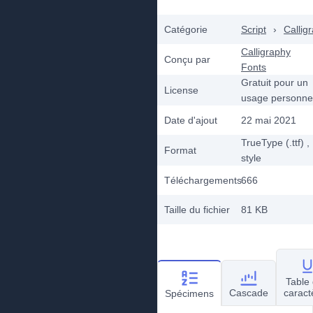
Catégorie
Script
›
Callig
Calligraphy
Conçu par
Fonts
Gratuit pour un
License
usage personne
Date d'ajout
22 mai 2021
TrueType (.ttf)
,
Format
style
Téléchargements
666
Taille du fichier
81 KB
Table
Cascade
caract
Spécimens