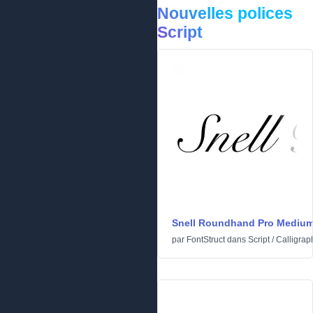
Nouvelles polices
Script
Snell Roundhand Pro Mediu
par
FontStruct
dans
Script
/
Calligrap