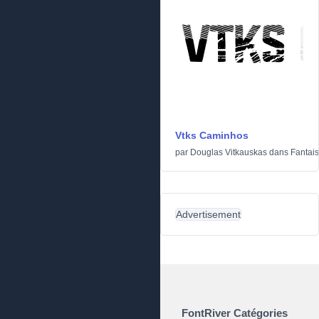
Vtks Caminhos
par
Douglas Vitkauskas
dans
Fantais
Advertisement
FontRiver Catégories