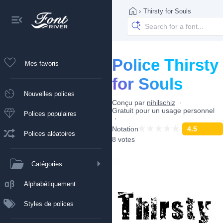
›
Thirsty for Souls
Police Thirsty
Mes favoris
for Souls
Nouvelles polices
Conçu par
nihilschiz
Gratuit pour un usage personnel
Polices populaires
Notation
4.5
Polices aléatoires
8 votes
Catégories
Alphabétiquement
Styles de polices