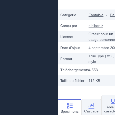
Catégorie
Fantaisie
›
De
Conçu par
nihilschiz
Gratuit pour un
License
usage personne
Date d'ajout
4 septembre 20
TrueType (.ttf)
,
Format
style
Téléchargements
4,553
Taille du fichier
112 KB
Table
Cascade
caract
Spécimens