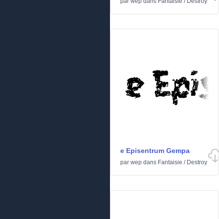
par
wep
dans
Fantaisie
/
Destroy
e Episentrum Gempa
par
wep
dans
Fantaisie
/
Destroy