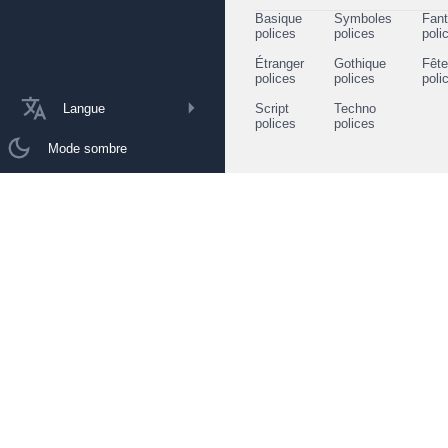
Basique
Symboles
Fant
polices
polices
poli
Étranger
Gothique
Fêt
polices
polices
poli
Langue
Script
Techno
polices
polices
Mode sombre