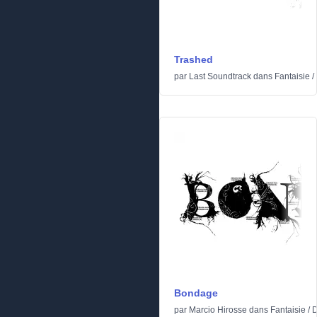
Trashed
par
Last Soundtrack
dans
Fantaisie
/
Bondage
par
Marcio Hirosse
dans
Fantaisie
/
D