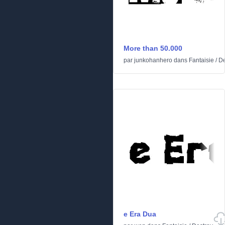
More than 50.000
par
junkohanhero
dans
Fantaisie
/
De
e Era Dua