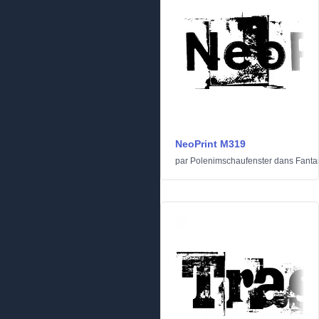
NeoPrint M319
par
Polenimschaufenster
dans
Fanta