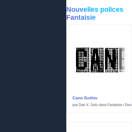
Nouvelles polices
Fantaisie
Cane Gothic
par
Dan X. Solo
dans
Fantaisie
/
Dest