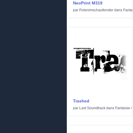
NeoPrint M319
par
Polenimschaufenster
dans
Fanta
Trashed
par
Last Soundtrack
dans
Fantaisie
/