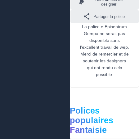
designer
Partager la police
La police e Episentrum
Gempa ne serait pas
disponible sans
l'excellent travail de wep.
Merci de remercier et de
soutenir les designers
qui ont rendu cela
possible.
Polices
populaires
Fantaisie