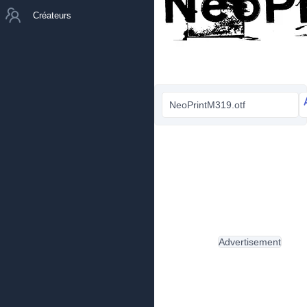
Créateurs
NeoPrintM319.otf
Advertisement