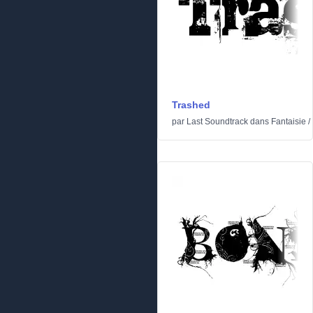
Trashed
par
Last Soundtrack
dans
Fantaisie
/