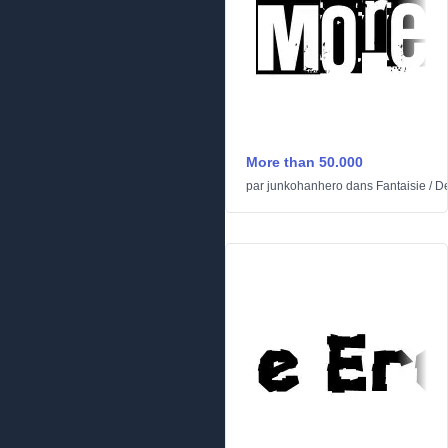
More than 50.000
par
junkohanhero
dans
Fantaisie
/
De