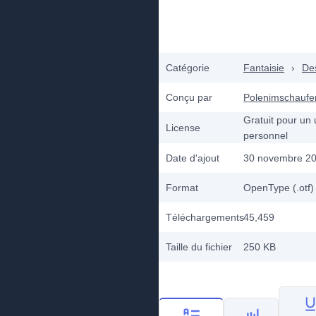
Catégorie
Fantaisie
›
De
Conçu par
Polenimschaufe
Gratuit pour un
License
personnel
Date d'ajout
30 novembre 2
Format
OpenType (.otf)
Téléchargements
45,459
Taille du fichier
250 KB