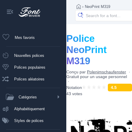
›
NeoPrint M319
Police
Mes favoris
NeoPrint
Nouvelles polices
M319
Polices populaires
Conçu par
Polenimschaufenster
Gratuit pour un usage personnel
Polices aléatoires
Notation
4.5
43 votes
Catégories
Alphabétiquement
Styles de polices