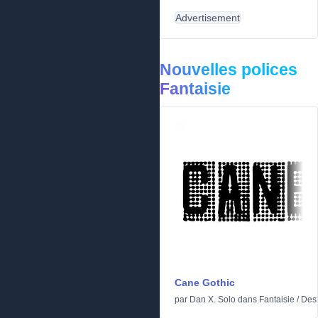
Advertisement
Nouvelles polices
Fantaisie
Cane Gothic
par
Dan X. Solo
dans
Fantaisie
/
Dest