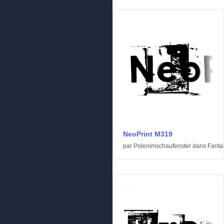
NeoPrint M319
par
Polenimschaufenster
dans
Fanta