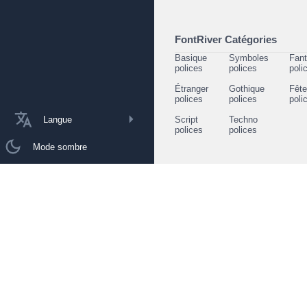
FontRiver Catégories
Basique
Symboles
Fant
polices
polices
poli
Étranger
Gothique
Fêt
polices
polices
poli
Langue
Script
Techno
polices
polices
Mode sombre