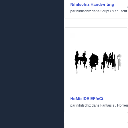
Nihilschiz Handwriting
par
nihilschiz
dans
Script
/
Manuscrit
HoMicIDE EFfeCt
par
nihilschiz
dans
Fantaisie
/
Horreu