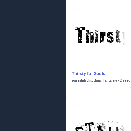
Thirsty for Souls
par
nihilschiz
dans
Fantaisie
/
Destro