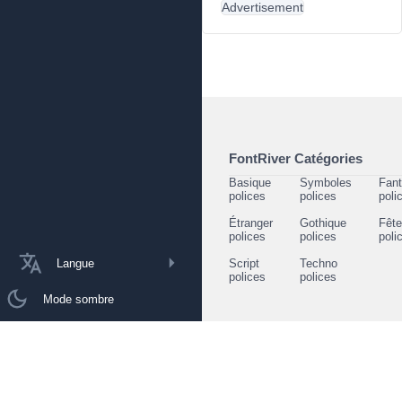
Advertisement
FontRiver Catégories
Basique
Symboles
Fant
polices
polices
poli
Étranger
Gothique
Fêt
polices
polices
poli
Langue
Script
Techno
polices
polices
Mode sombre