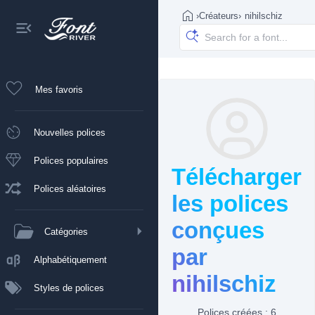
›
Créateurs
›
nihilschiz
Mes favoris
Nouvelles polices
Polices populaires
Télécharger
Polices aléatoires
les polices
conçues
Catégories
par
Alphabétiquement
nihilschiz
Styles de polices
Polices créées : 6