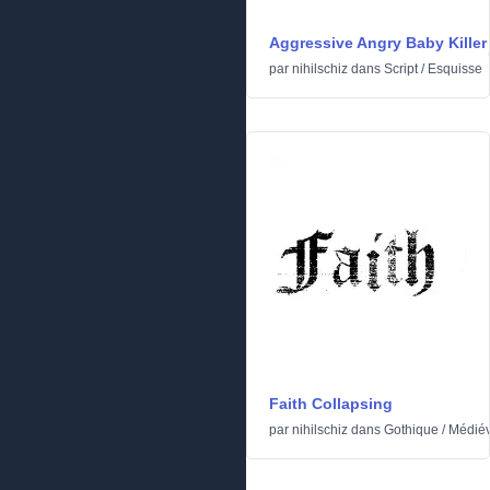
Aggressive Angry Baby Killer
par
nihilschiz
dans
Script
/
Esquisse
Faith Collapsing
par
nihilschiz
dans
Gothique
/
Médiév