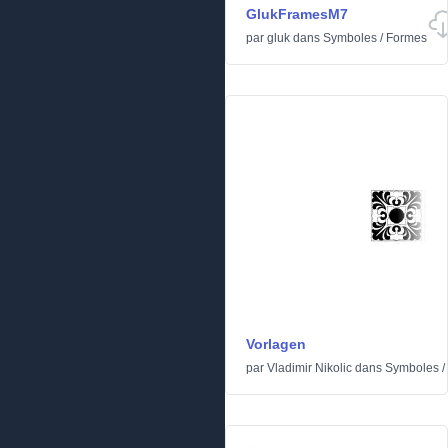
GlukFramesM7
par
gluk
dans
Symboles
/
Formes
Vorlagen
par
Vladimir Nikolic
dans
Symboles
/