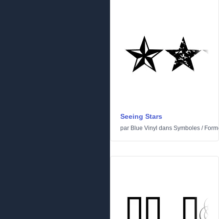
Seeing Stars
par
Blue Vinyl
dans
Symboles
/
Form