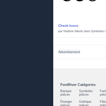
Check Icons
par
Vladimir Nikolic
dans
Symboles
/
Advertisement
FontRiver Catégories
Basique
Symboles
Fant
polices
polices
poli
Étranger
Gothique
Fêt
polices
polices
poli