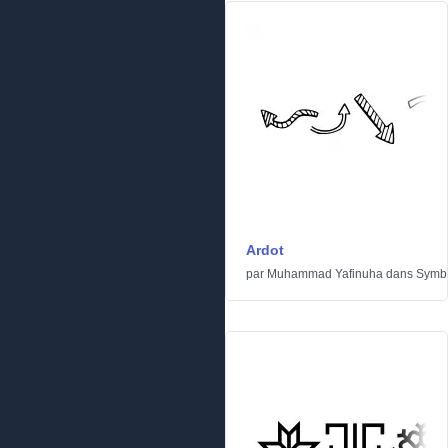
Ardot
par
Muhammad Yafinuha
dans
Symb