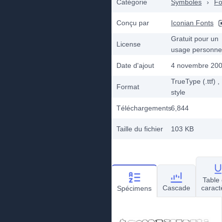
Catégorie
Symboles
›
F
Conçu par
Iconian Fonts
Gratuit pour un
License
usage personne
Date d'ajout
4 novembre 20
TrueType (.ttf)
,
Format
style
Téléchargements
6,844
Taille du fichier
103 KB
Table
Cascade
caract
Spécimens