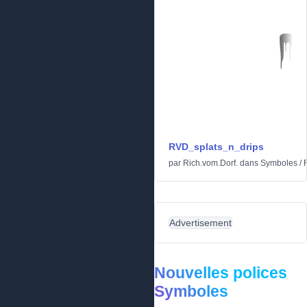
RVD_splats_n_drips
par
Rich.vom.Dorf.
dans
Symboles
/
Advertisement
Nouvelles polices
Symboles