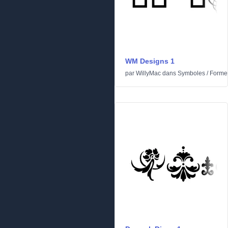
WM Designs 1
par
WillyMac
dans
Symboles
/
Forme