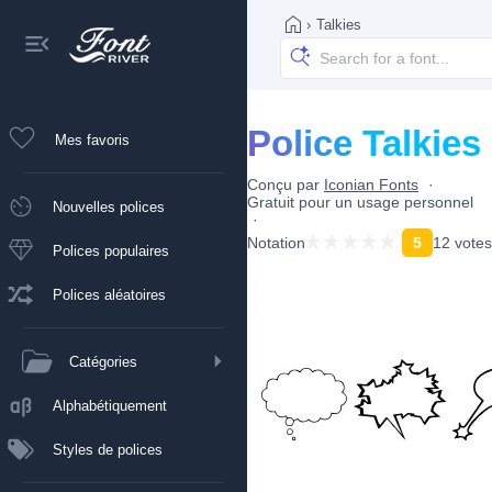
›
Talkies
Police Talkies
Mes favoris
Conçu par
Iconian Fonts
Gratuit pour un usage personnel
Nouvelles polices
Notation
5
12 votes
Polices populaires
Polices aléatoires
Catégories
Alphabétiquement
Styles de polices