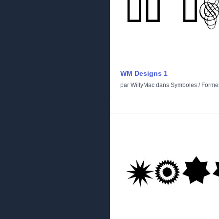
WM Designs 1
par
WillyMac
dans
Symboles
/
Forme