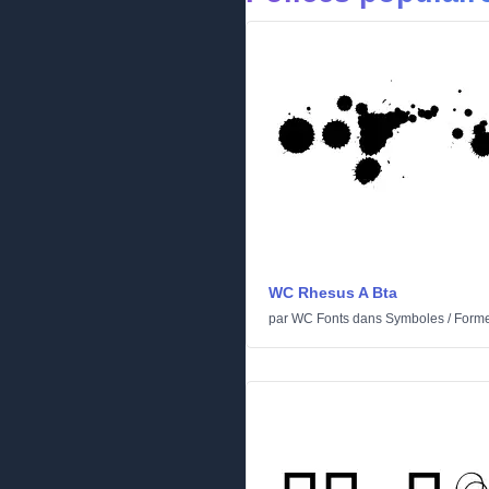
WC Rhesus A Bta
par
WC Fonts
dans
Symboles
/
Form