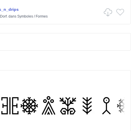
s_n_drips
Dorf.
dans
Symboles
/
Formes