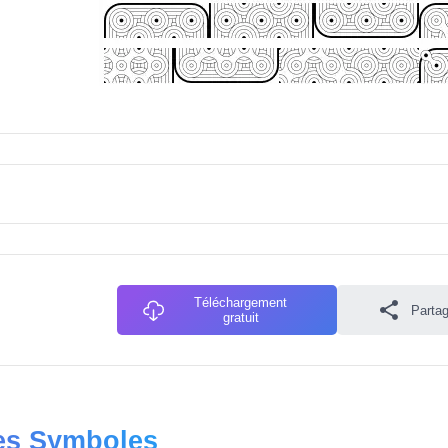
Téléchargement
Partag
gratuit
res Symboles