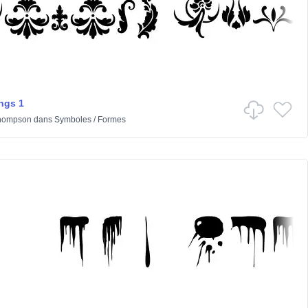
ngs 1
hompson
dans
Symboles
/
Formes