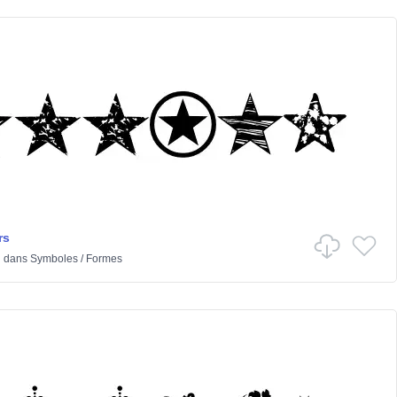
rs
l
dans
Symboles
/
Formes