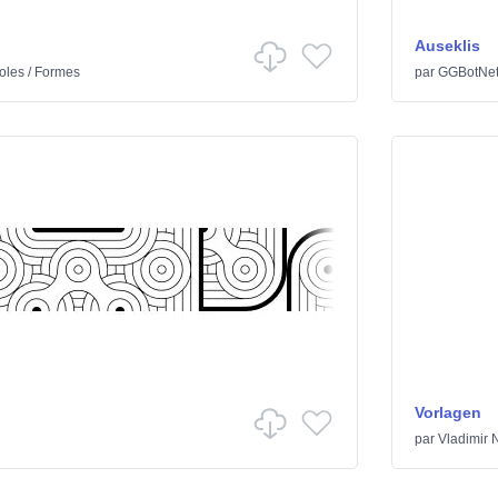
Auseklis
oles
/
Formes
par
GGBotNe
Vorlagen
par
Vladimir N