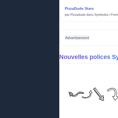
PizzaDude Stars
par
Pizzadude
dans
Symboles
/
For
Advertisement
Nouvelles polices 