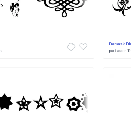
Damask Di
s
par
Lauren T