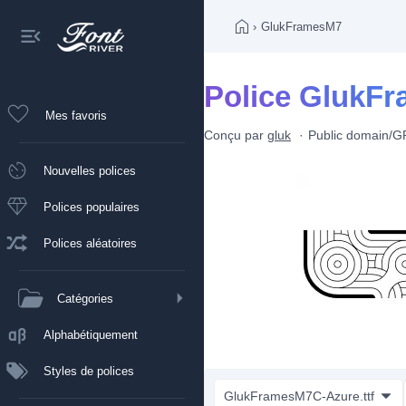
›
GlukFramesM7
Police GlukF
Mes favoris
Conçu par
gluk
Public domain/
Nouvelles polices
Polices populaires
Polices aléatoires
Catégories
Alphabétiquement
Styles de polices
GlukFramesM7C-Azure.ttf