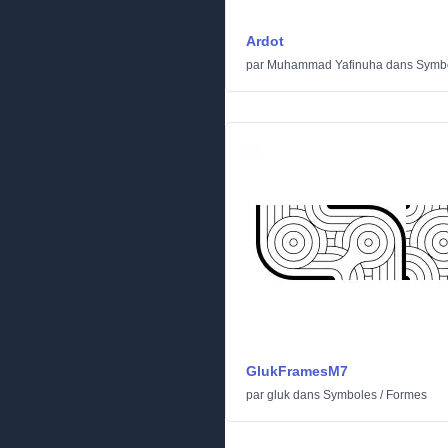
Ardot
par
Muhammad Yafinuha
dans
Symb
GlukFramesM7
par
gluk
dans
Symboles
/
Formes