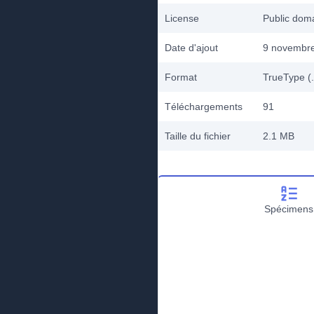
License
Public do
Date d'ajout
9 novembr
Format
TrueType (.
Téléchargements
91
Taille du fichier
2.1 MB
Spécimens