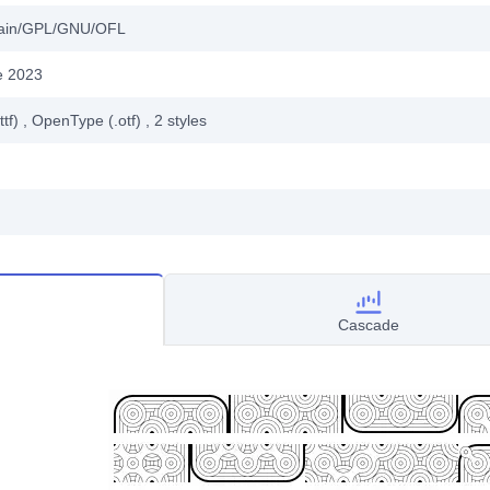
main/GPL/GNU/OFL
e 2023
ttf)
, OpenType (.otf)
, 2
styles
Cascade