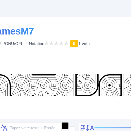
ramesM7
GPL/GNU/OFL
Notation
5
1 vote