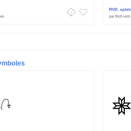
RVD_splat
mes
par
Rich.vom.
Symboles