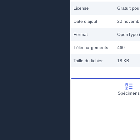
License
Gratuit po
Date d'ajout
20 novemb
Format
OpenType (
Téléchargements
460
Taille du fichier
18 KB
Spécimens