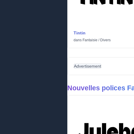
Tintin
dans
Fantaisie
/
Divers
Advertisement
Nouvelles polices Fa