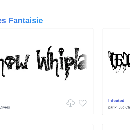
es Fantaisie
Infected
Divers
par
Pi Luo Ch