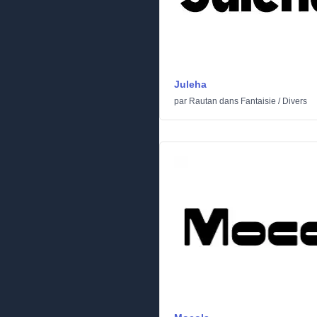
Juleha
par
Rautan
dans
Fantaisie
/
Divers