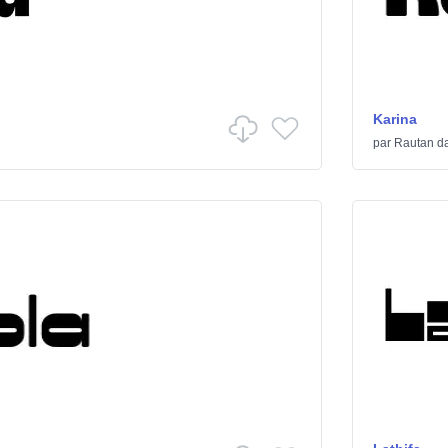
Karina
par
Rautan
d