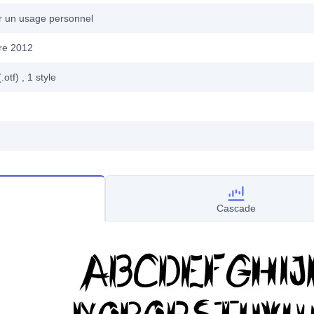
ur un usage personnel
re 2012
.otf)
, 1
style
Cascade