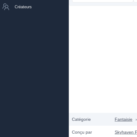
Créateurs
Catégorie
Fantaisie
›
Conçu par
Skyhaven F