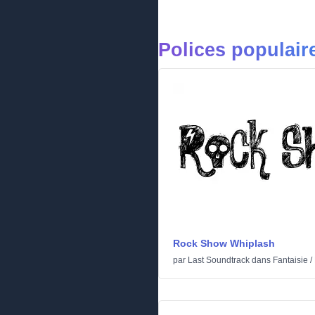
Polices populair
Rock Show Whiplash
par
Last Soundtrack
dans
Fantaisie
/