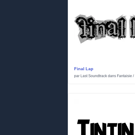
Final Lap
par
Last Soundtrack
dans
Fantaisie
/