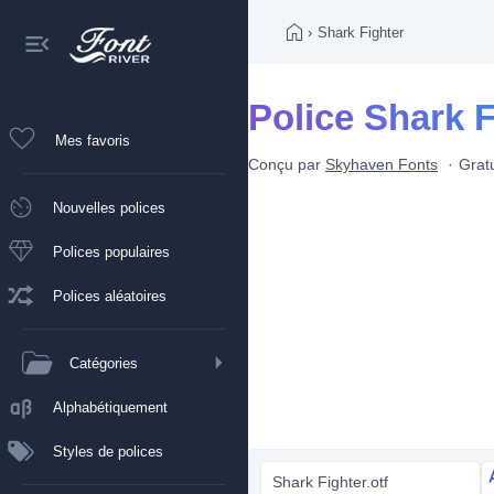
›
Shark Fighter
Police Shark F
Mes favoris
Conçu par
Skyhaven Fonts
Grat
Nouvelles polices
Polices populaires
Polices aléatoires
Catégories
Alphabétiquement
Styles de polices
Shark Fighter.otf