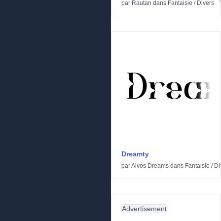
par
Rautan
dans
Fantaisie
/
Divers
Dreamty
par
Aivos Dreams
dans
Fantaisie
/
Di
Advertisement