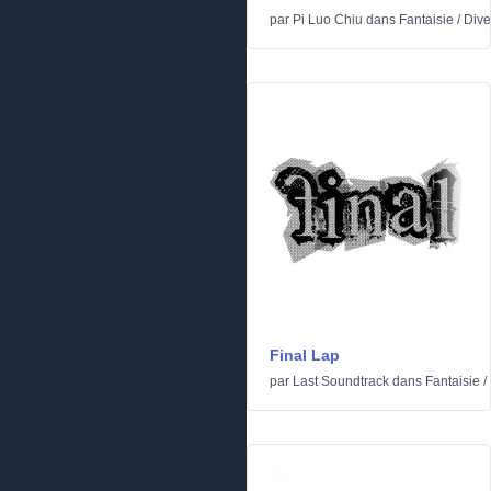
par
Pi Luo Chiu
dans
Fantaisie
/
Dive
Final Lap
par
Last Soundtrack
dans
Fantaisie
/