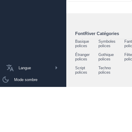
FontRiver Catégories
Basique
Symboles
Fant
polices
polices
poli
Étranger
Gothique
Fêt
polices
polices
poli
Langue
Script
Techno
polices
polices
Mode sombre