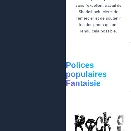
sans l'excellent travail de
Sharkshock. Merci de
remercier et de soutenir
les designers qui ont
rendu cela possible.
Polices
populaires
Fantaisie