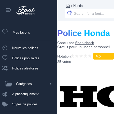
›
Honda
Police Honda
Mes favoris
Conçu par
Sharkshock
Gratuit pour un usage personnel
Nouvelles polices
Notation
4.5
Polices populaires
25 votes
Polices aléatoires
Catégories
Alphabétiquement
Styles de polices