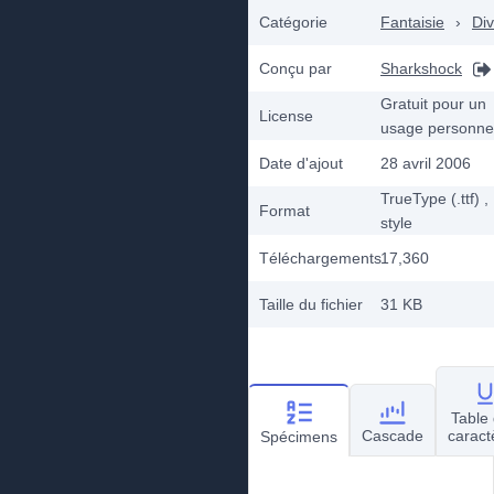
Catégorie
Fantaisie
›
Div
Conçu par
Sharkshock
Gratuit pour un
License
usage personne
Date d'ajout
28 avril 2006
TrueType (.ttf)
,
Format
style
Téléchargements
17,360
Taille du fichier
31 KB
Table
Cascade
caract
Spécimens