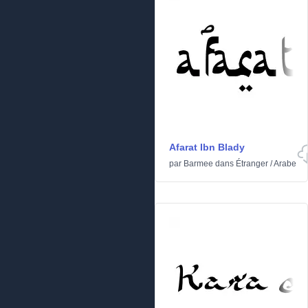
Afarat Ibn Blady
par
Barmee
dans
Étranger
/
Arabe