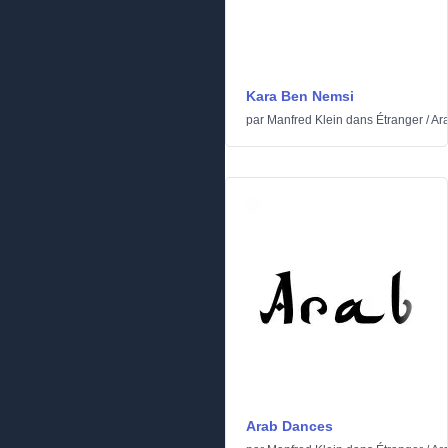
Kara Ben Nemsi
par
Manfred Klein
dans
Étranger
/
Ar
Arab Dances