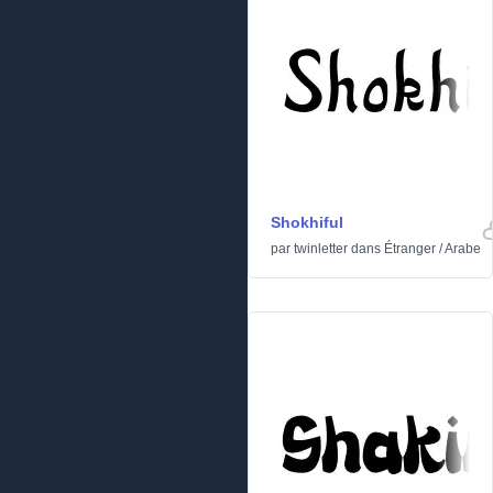
Shokhiful
par
twinletter
dans
Étranger
/
Arabe