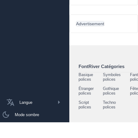
Advertisement
FontRiver Catégories
Basique
Symboles
Fant
polices
polices
poli
Étranger
Gothique
Fêt
polices
polices
poli
Langue
Script
Techno
polices
polices
Mode sombre