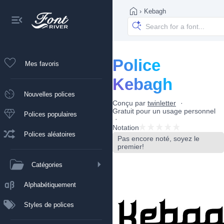
›
Kebagh
Police
Mes favoris
Kebagh
Nouvelles polices
Conçu par
twinletter
Gratuit pour un usage personnel
Polices populaires
Notation
Polices aléatoires
Pas encore noté, soyez le
premier!
Catégories
Alphabétiquement
Styles de polices