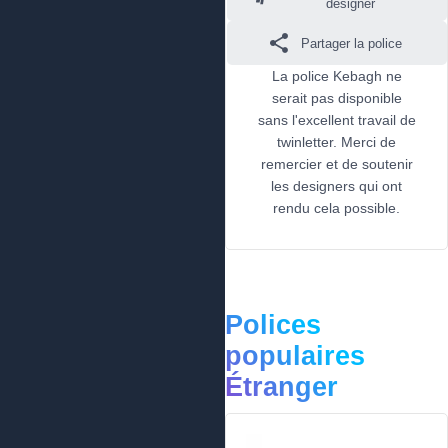
designer
Partager la police
La police Kebagh ne
serait pas disponible
sans l'excellent travail de
twinletter. Merci de
remercier et de soutenir
les designers qui ont
rendu cela possible.
Polices
populaires
Étranger