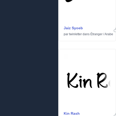
Jaiz Syoeb
par
twinletter
dans
Étranger
/
Arabe
Kin Rash