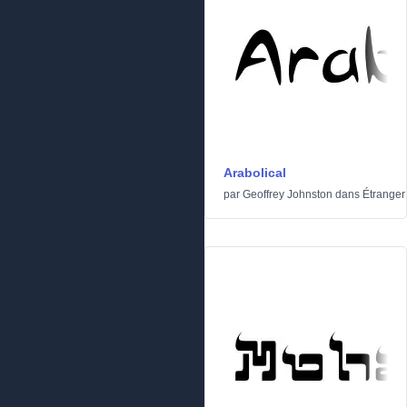
Arabolical
par
Geoffrey Johnston
dans
Étranger