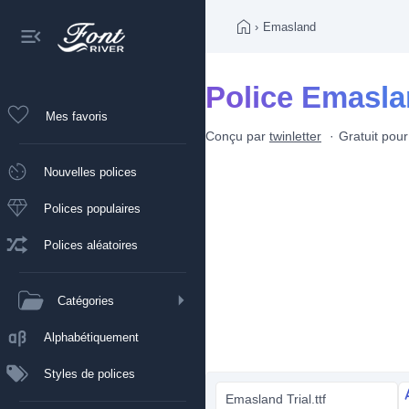
›
Emasland
Police Emasl
Mes favoris
Conçu par
twinletter
Gratuit pou
Nouvelles polices
Polices populaires
Polices aléatoires
Catégories
Alphabétiquement
Styles de polices
Emasland Trial.ttf