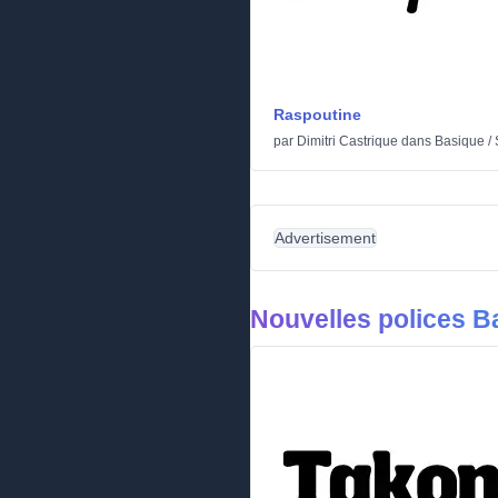
Raspoutine
par
Dimitri Castrique
dans
Basique
/
Advertisement
Nouvelles polices B