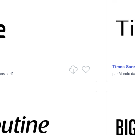
Times Sans
ns serif
par
Mundo da