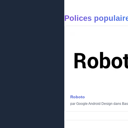
Polices populair
Roboto
par
Google Android Design
dans
Bas