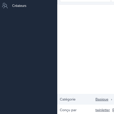
Créateurs
Catégorie
Basique
›
Conçu par
twinletter