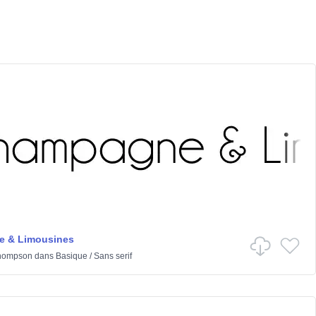
 & Limousines
hompson
dans
Basique
/
Sans serif