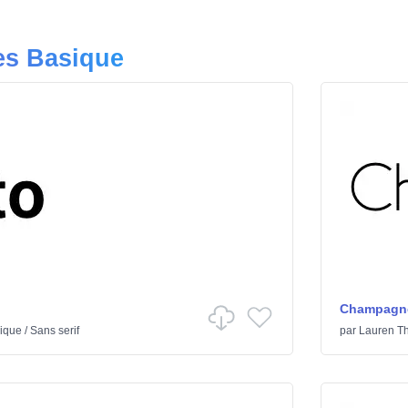
es Basique
Champagne
ique
/
Sans serif
par
Lauren T