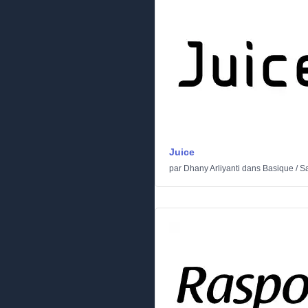
Juice
par
Dhany Arliyanti
dans
Basique
/
Sa