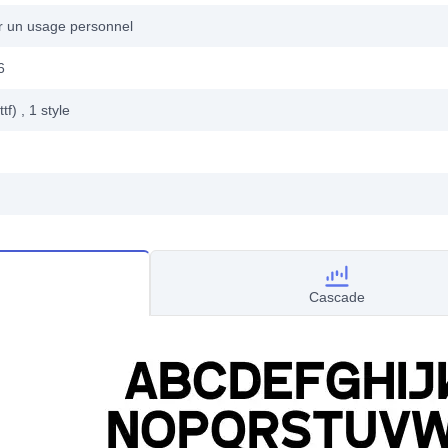
ur un usage personnel
6
ttf)
, 1
style
Cascade