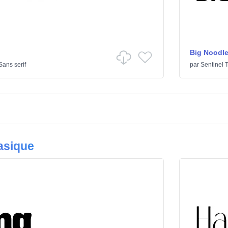
Big Noodle
Sans serif
par
Sentinel 
asique