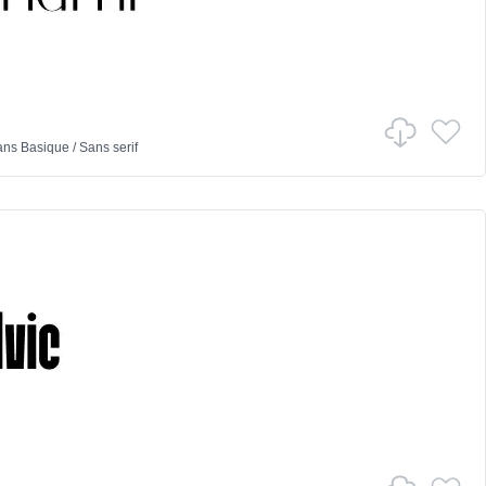
ans
Basique
/
Sans serif