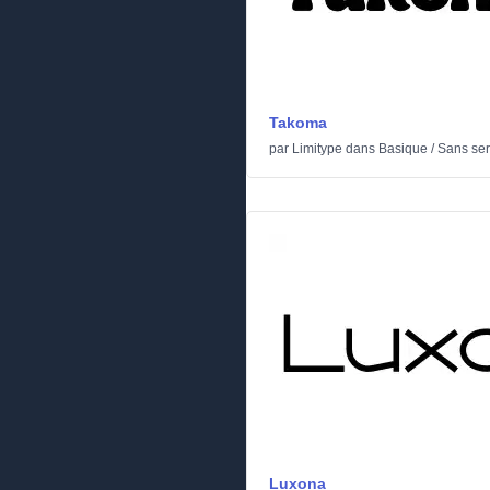
Takoma
par
Limitype
dans
Basique
/
Sans ser
Luxona