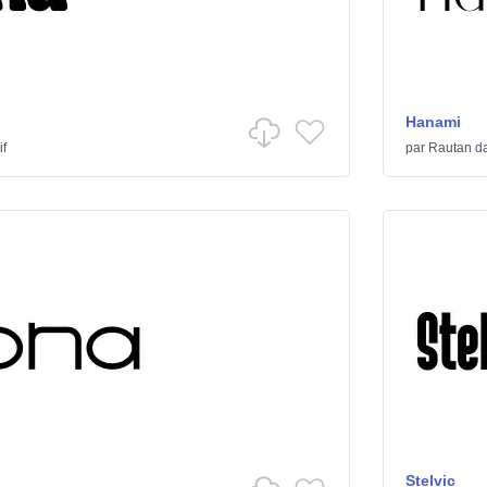
Hanami
if
par
Rautan
d
Stelvic