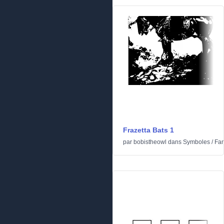
Frazetta Bats 1
par
bobistheowl
dans
Symboles
/
Fan