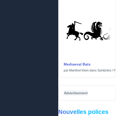
Mediaeval Bats
par
Manfred Klein
dans
Symboles
/
F
Advertisement
Nouvelles polices