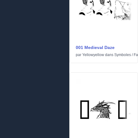
001 Medieval Daze
par
Yellowyellow
dans
Symboles
/
Fa