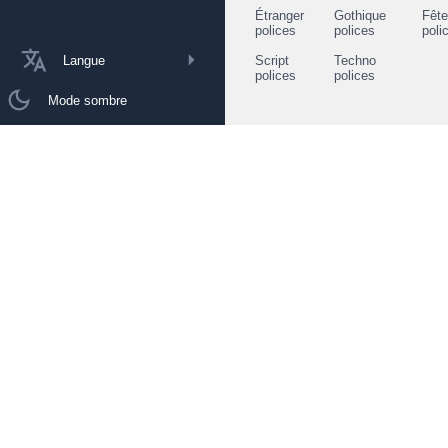
Étranger
Gothique
Fêt
polices
polices
poli
Langue
Script
Techno
polices
polices
Mode sombre