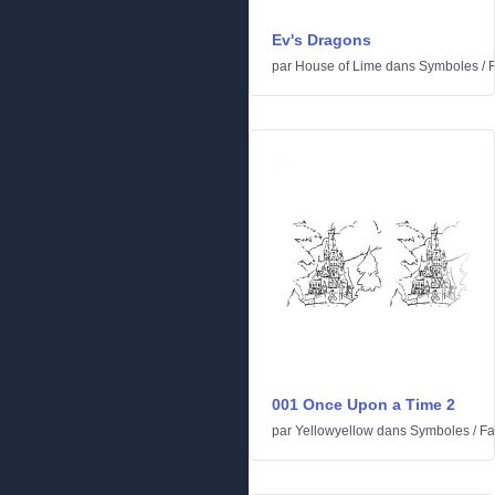
Ev's Dragons
par
House of Lime
dans
Symboles
/
F
001 Once Upon a Time 2
par
Yellowyellow
dans
Symboles
/
Fa