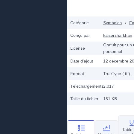
Catégorie
Symboles
›
Fa
Conçu par
kaiserzharkhan
Gratuit pour un
License
personnel
Date d'ajout
12 décembre 2
Format
TrueType (.ttf)
,
Téléchargements
2,017
Taille du fichier
151 KB
Table