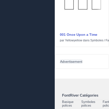
001 Once Upon a Time
par
Yellowyellow
dans
Symboles
/
Fa
Advertisement
FontRiver Catégories
Basique
Symboles
Fant
polices
polices
poli