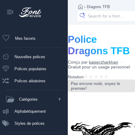
›
Dragons TFB
Police
Mes favoris
Dragons TFB
Nouvelles polices
Conçu par
kaiserzharkhan
Gratuit pour un usage personnel
Polices populaires
Notation
Polices aléatoires
Pas encore noté, soyez le
premier!
Catégories
Alphabétiquement
Styles de polices