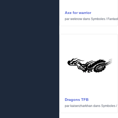
Axe for warrior
par
weknow
dans
Symboles
/
Fantas
Dragons TFB
par
kaiserzharkhan
dans
Symboles
/