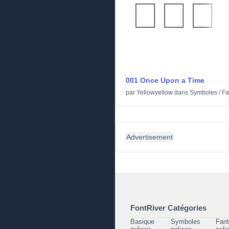
001 Once Upon a Time
par
Yellowyellow
dans
Symboles
/
Fa
Advertisement
FontRiver Catégories
Basique
Symboles
Fant