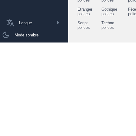
polices
polices
poli
Étranger
Gothique
Fêt
polices
polices
poli
Langue
Script
Techno
polices
polices
Mode sombre