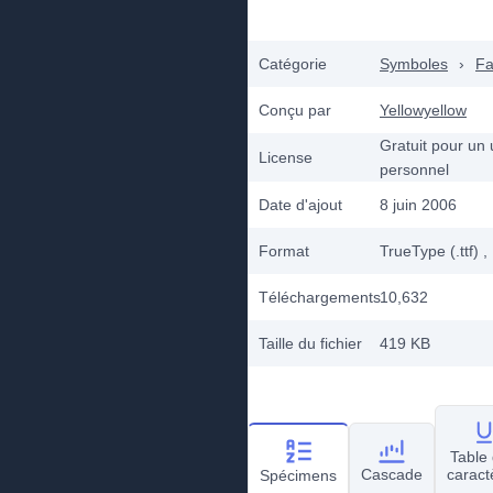
Catégorie
Symboles
›
Fa
Conçu par
Yellowyellow
Gratuit pour un
License
personnel
Date d'ajout
8 juin 2006
Format
TrueType (.ttf)
,
Téléchargements
10,632
Taille du fichier
419 KB
Table
Cascade
caract
Spécimens