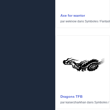
Axe for warrior
par
weknow
dans
Symboles
/
Fantas
Dragons TFB
par
kaiserzharkhan
dans
Symboles
/