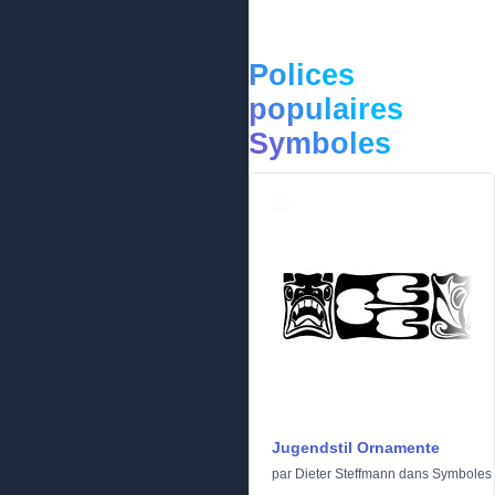
Polices
populaires
Symboles
Jugendstil Ornamente
par
Dieter Steffmann
dans
Symboles