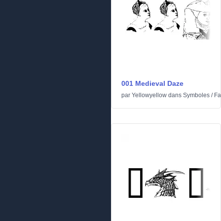
001 Medieval Daze
par
Yellowyellow
dans
Symboles
/
Fa