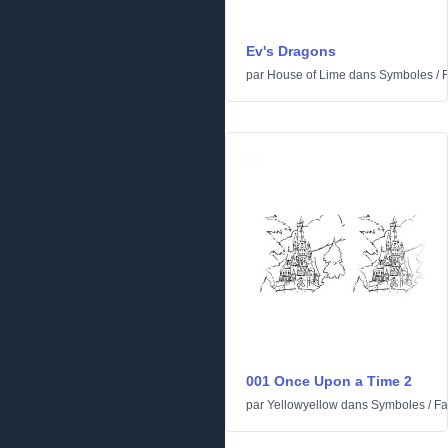
Ev's Dragons
par
House of Lime
dans
Symboles
/
F
001 Once Upon a Time 2
par
Yellowyellow
dans
Symboles
/
Fa