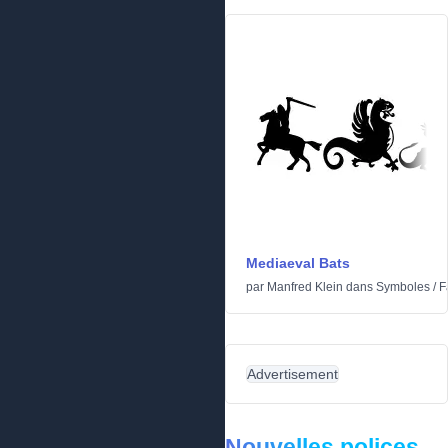
Mediaeval Bats
par
Manfred Klein
dans
Symboles
/
F
Advertisement
Nouvelles polices