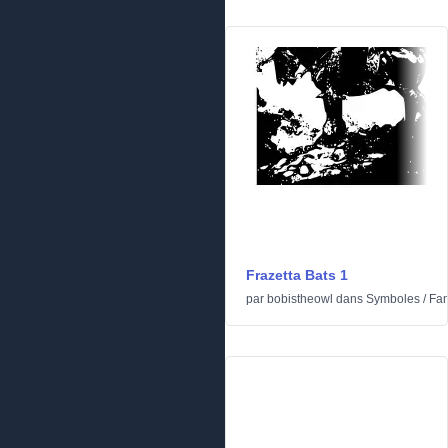
Frazetta Bats 1
par
bobistheowl
dans
Symboles
/
Fan