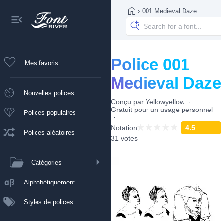
›
001 Medieval Daze
Police 001
Mes favoris
Medieval Daze
Nouvelles polices
Conçu par
Yellowyellow
Gratuit pour un usage personnel
Polices populaires
Notation
4.5
Polices aléatoires
31 votes
Catégories
Alphabétiquement
Styles de polices